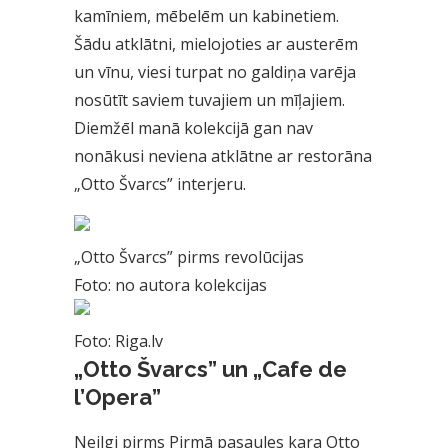
kamīniem, mēbelēm un kabinetiem.
Šādu atklātni, mielojoties ar austerēm
un vīnu, viesi turpat no galdiņa varēja
nosūtīt saviem tuvajiem un mīļajiem.
Diemžēl manā kolekcijā gan nav
nonākusi neviena atklātne ar restorāna
„Otto Švarcs” interjeru.
„Otto Švarcs” pirms revolūcijas
Foto: no autora kolekcijas
Foto: Riga.lv
„Otto Švarcs” un „Cafe de
l’Opera”
Neilgi pirms Pirmā pasaules kara Otto