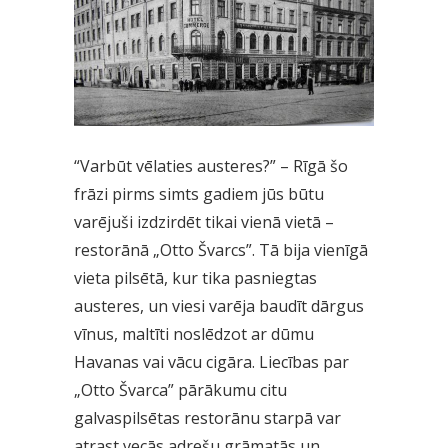
“Varbūt vēlaties austeres?” – Rīgā šo
frāzi pirms simts gadiem jūs būtu
varējuši izdzirdēt tikai vienā vietā –
restorānā „Otto Švarcs”. Tā bija vienīgā
vieta pilsētā, kur tika pasniegtas
austeres, un viesi varēja baudīt dārgus
vīnus, maltīti noslēdzot ar dūmu
Havanas vai vācu cigāra. Liecības par
„Otto Švarca” pārākumu citu
galvaspilsētas restorānu starpā var
atrast vecās adrešu grāmatās un