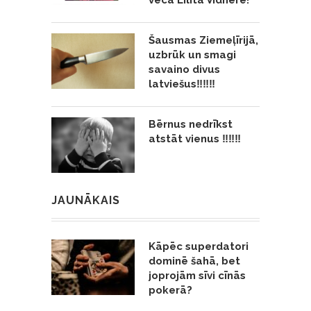
Šausmas Ziemeļīrijā,
uzbrūk un smagi
savaino divus
latviešus‼️‼️‼️
Bērnus nedrīkst
atstāt vienus ‼️‼️‼️
JAUNĀKAIS
Kāpēc superdatori
dominē šahā, bet
joprojām sīvi cīnās
pokerā?