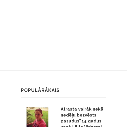
POPULĀRĀKAIS
Atrasta vairāk nekā
nedēļu bezvēsts
pazudusī 14 gadus
vecā Lilita Vīdnere!