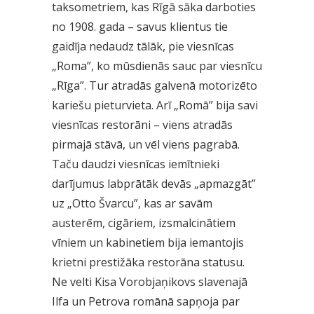
taksometriem, kas Rīgā sāka darboties
no 1908. gada – savus klientus tie
gaidīja nedaudz tālāk, pie viesnīcas
„Roma”, ko mūsdienās sauc par viesnīcu
„Rīga”. Tur atradās galvenā motorizēto
kariešu pieturvieta. Arī „Romā” bija savi
viesnīcas restorāni – viens atradās
pirmajā stāvā, un vēl viens pagrabā.
Taču daudzi viesnīcas iemītnieki
darījumus labprātāk devās „apmazgāt”
uz „Otto Švarcu”, kas ar savām
austerēm, cigāriem, izsmalcinātiem
vīniem un kabinetiem bija iemantojis
krietni prestižāka restorāna statusu.
Ne velti Kisa Vorobjaņikovs slavenajā
Ilfa un Petrova romānā sapņoja par