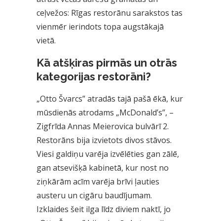
ceļvežos: Rīgas restorānu sarakstos tas
vienmēr ierindots topa augstākajā
vietā.
Kā atšķiras pirmās un otrās
kategorijas restorāni?
„Otto Švarcs” atradās tajā pašā ēkā, kur
mūsdienās atrodams „McDonald’s”, –
Zigfrīda Annas Meierovica bulvārī 2.
Restorāns bija izvietots divos stāvos.
Viesi galdiņu varēja izvēlēties gan zālē,
gan atsevišķā kabinetā, kur nost no
ziņkārām acīm varēja brīvi ļauties
austeru un cigāru baudījumam.
Izklaides šeit ilga līdz diviem naktī, jo