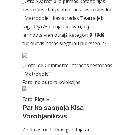
„Otto Švarcs” bija pirmās kategorijas
restorāns. Turpretim tāds restorāns kā
„Metropole”, kas atradās Teātra jeb
tagadējā Aspazijas bulvārī, bija
ierindots vien otrajā kategorijā, tādēļ
tur durvis nācās slēgt jau pulksten 22.
„Hotel de Commerce” atradās restorāns
„Metropole”.
Foto: no autora kolekcijas
Foto: Riga.lv
Par ko sapņoja Kisa
Vorobjaņikovs
Zināmas neērtības gan bija ar