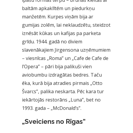
īpašu formas tērpu – brūnas kleitas ar
baltām apkaklītēm un piedurkņu
manžetēm. Kurpes viņām bija ar
gumijas zolēm, lai neklaudzētu, steidzot
iznēsāt kūkas un kafijas pa parketa
grīdu. 1944. gadā no diviem
slavenākajiem Jirgensona uzņēmumiem
– viesnīcas „Roma” un „Cafe de Cafe de
l’Opera” – pāri bija palikuši vien
aviobumbu izdragātas bedres. Taču
ēka, kurā bija atradies pirmais „Otto
Švarcs”, palika neskarta. Pēc kara tur
iekārtojās restorāns „Luna”, bet no
1993. gada – „McDonald’s”.
„Sveiciens no Rīgas”