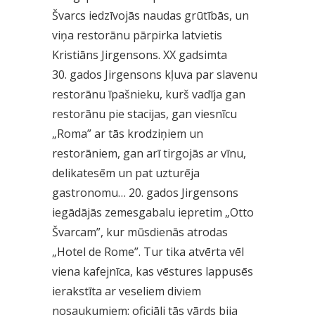
Švarcs iedzīvojās naudas grūtībās, un
viņa restorānu pārpirka latvietis
Kristiāns Jirgensons. XX gadsimta
30. gados Jirgensons kļuva par slavenu
restorānu īpašnieku, kurš vadīja gan
restorānu pie stacijas, gan viesnīcu
„Roma” ar tās krodziņiem un
restorāniem, gan arī tirgojās ar vīnu,
delikatesēm un pat uzturēja
gastronomu… 20. gados Jirgensons
iegādājās zemesgabalu iepretim „Otto
Švarcam”, kur mūsdienās atrodas
„Hotel de Rome”. Tur tika atvērta vēl
viena kafejnīca, kas vēstures lappusēs
ierakstīta ar veseliem diviem
nosaukumiem: oficiāli tās vārds bija