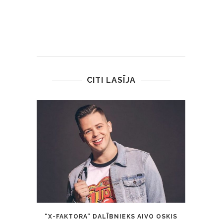
CITI LASĪJA
“X-FAKTORA” DALĪBNIEKS AIVO OSKIS
VĒJON