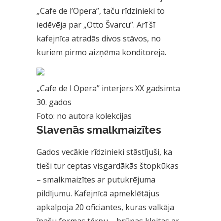
„Cafe de l’Opera”, taču rīdzinieki to
iedēvēja par „Otto Švarcu”. Arī šī
kafejnīca atradās divos stāvos, no
kuriem pirmo aizņēma konditoreja.
„Cafe de l Opera” interjers XX gadsimta
30. gados
Foto: no autora kolekcijas
Slavenās smalkmaizītes
Gados vecākie rīdzinieki stāstījuši, ka
tieši tur ceptas visgardākās štopkūkas
– smalkmaizītes ar putukrējuma
pildījumu. Kafejnīcā apmeklētājus
apkalpoja 20 oficiantes, kuras valkāja