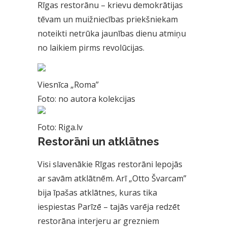
Rīgas restorānu – krievu demokrātijas
tēvam un muižniecības priekšniekam
noteikti netrūka jaunības dienu atmiņu
no laikiem pirms revolūcijas.
Viesnīca „Roma”
Foto: no autora kolekcijas
Foto: Riga.lv
Restorāni un atklātnes
Visi slavenākie Rīgas restorāni lepojās
ar savām atklātnēm. Arī „Otto Švarcam”
bija īpašas atklātnes, kuras tika
iespiestas Parīzē – tajās varēja redzēt
restorāna interjeru ar grezniem