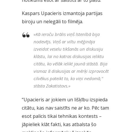
notikums esot ar saistīts ar to pašu.
Kaspars Upacieris izmantoja partijas
biroju un nelegāli to filmēja.
«
Kā ieroču brālis viņš īstenībā bija
nodevējs. Viņš ar viltu mēģināja
izveidot veselu tikšanās un diskusiju
klāstu, lai no katras diskusijas ieliktu
citātu, ko vēlāk ielikt jaunā stāstā. Bija
vismaz 8 diskusijas ar mērķi izprovocēt
cilvēkus pateikt to, ko viņi nedomā,“
stāsta Zakatistovs.
»
“Upacieris ar jokiem un lišķību izspieda
citātu, kas nav saistīts ne ar ko. Pēc tam
esot palicis tikai tehnikas kontests –
jāpieliek klāt fakti, kas atbalsta šo