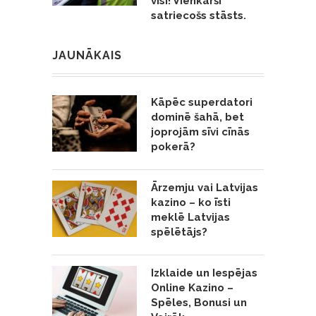
visi! Vienkārši
satriecošs stāsts.
JAUNĀKAIS
Kāpēc superdatori
dominē šahā, bet
joprojām sīvi cīnās
pokerā?
Ārzemju vai Latvijas
kazino – ko īsti
meklē Latvijas
spēlētājs?
Izklaide un Iespējas
Online Kazino –
Spēles, Bonusi un