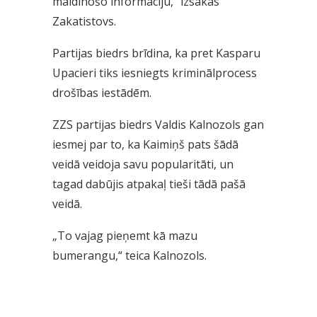
maldinošo informāciju,” izsakās
Zakatistovs.
Partijas biedrs brīdina, ka pret Kasparu
Upacieri tiks iesniegts kriminālprocess
drošības iestādēm.
ZZS partijas biedrs Valdis Kalnozols gan
iesmej par to, ka Kaimiņš pats šādā
veidā veidoja savu popularitāti, un
tagad dabūjis atpakaļ tieši tādā pašā
veidā.
„To vajag pieņemt kā mazu
bumerangu,“ teica Kalnozols.