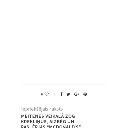
0
Iepriekšējais raksts
MEITENES VEIKALĀ ZOG
KREKLIŅUS, AIZBĒG UN
PASLĒPJAS “MCDONALD’S”