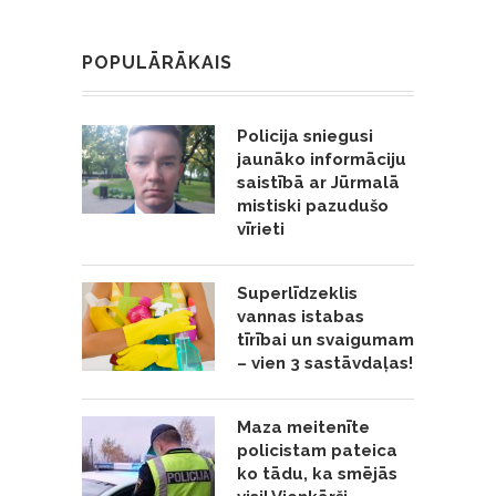
POPULĀRĀKAIS
Policija sniegusi
jaunāko informāciju
saistībā ar Jūrmalā
mistiski pazudušo
vīrieti
Superlīdzeklis
vannas istabas
tīrībai un svaigumam
– vien 3 sastāvdaļas!
Maza meitenīte
policistam pateica
ko tādu, ka smējās