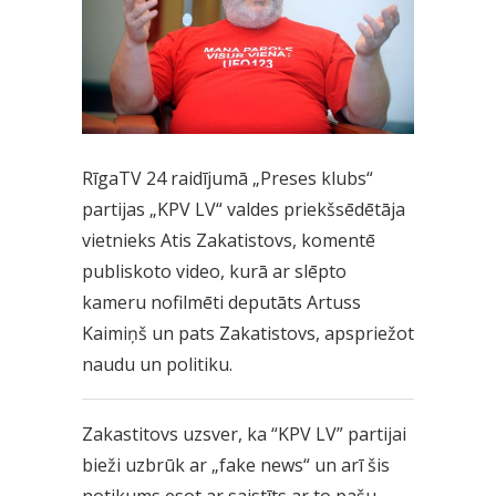
RīgaTV 24 raidījumā „Preses klubs“
partijas „KPV LV“ valdes priekšsēdētāja
vietnieks Atis Zakatistovs, komentē
publiskoto video, kurā ar slēpto
kameru nofilmēti deputāts Artuss
Kaimiņš un pats Zakatistovs, apspriežot
naudu un politiku.
Zakastitovs uzsver, ka “KPV LV” partijai
bieži uzbrūk ar „fake news“ un arī šis