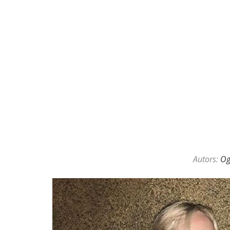
KAZINO DĪLERU APSLĒPTĀ VAL
Autors:
O