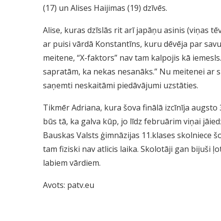
(17) un Alises Haijimas (19) dzīvēs.
Alise, kuras dzīslās rit arī japāņu asinis (viņas tē
ar puisi vārdā Konstantīns, kuru dēvēja par savu 
meitene, “X-faktors” nav tam kalpojis kā iemesl
sapratām, ka nekas nesanāks.” Nu meitenei ar s
saņemti neskaitāmi piedāvājumi uzstāties.
Tikmēr Adriana, kura šova finālā izcīnīja augsto 
būs tā, ka galva kūp, jo līdz februārim viņai jāi
Bauskas Valsts ģimnāzijas 11.klases skolniece š
tam fiziski nav atlicis laika. Skolotāji gan bijuši
labiem vārdiem.
Avots: patv.eu