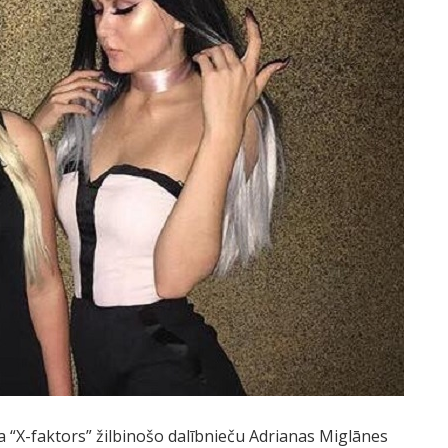
 “X-faktors” žilbinošo dalībnieču Adrianas Miglānes