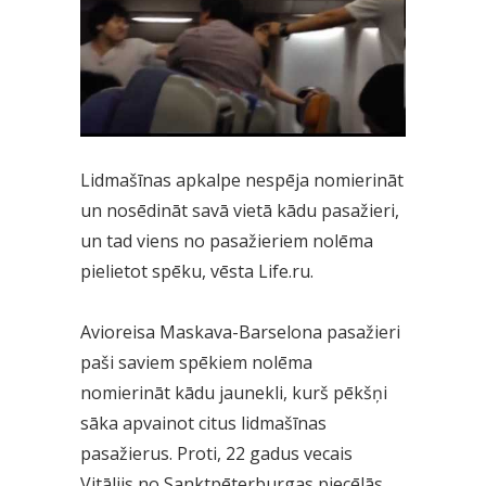
Lidmašīnas apkalpe nespēja nomierināt
un nosēdināt savā vietā kādu pasažieri,
un tad viens no pasažieriem nolēma
pielietot spēku, vēsta Life.ru.
Avioreisa Maskava-Barselona pasažieri
paši saviem spēkiem nolēma
nomierināt kādu jaunekli, kurš pēkšņi
sāka apvainot citus lidmašīnas
pasažierus. Proti, 22 gadus vecais
Vitālijs no Sanktpēterburgas piecēlās