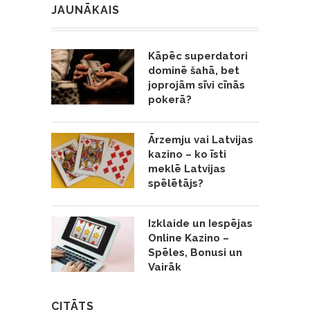
JAUNĀKAIS
Kāpēc superdatori
dominē šahā, bet
joprojām sīvi cīnās
pokerā?
Ārzemju vai Latvijas
kazino – ko īsti
meklē Latvijas
spēlētājs?
Izklaide un Iespējas
Online Kazino –
Spēles, Bonusi un
Vairāk
CITĀTS