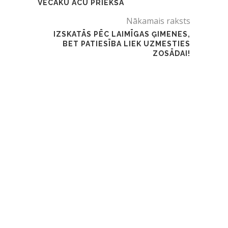
VECĀKU ACU PRIEKŠĀ
Nākamais raksts
IZSKATĀS PĒC LAIMĪGAS ĢIMENES,
BET PATIESĪBA LIEK UZMESTIES
ZOSĀDAI!