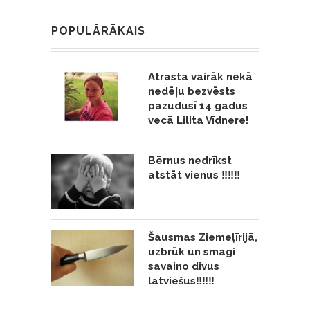
POPULĀRĀKAIS
Atrasta vairāk nekā
nedēļu bezvēsts
pazudusī 14 gadus
vecā Lilita Vīdnere!
Bērnus nedrīkst
atstāt vienus ‼️‼️‼️
Šausmas Ziemeļīrijā,
uzbrūk un smagi
savaino divus
latviešus‼️‼️‼️