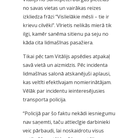
no savas vietas un vairākas reizes
izkliedza frāzi “Vislielākie mēsli – tie ir
krievu cilvēki”. Vīrietis nelikās mierā tik
ilgi, kamēr sanēma sitienu pa seju no
kāda cita lidmašīnas pasažiera.
Tikai pēc tam Vitālijs apsēdies atpakaļ
savā vietā un aizmidzis. Pēc incidenta
lidmašīnas salonā atskanējuši aplausi,
kas veltīti efektīvajam nomierinātājam.
Vēlāk par incidentu ieinteresējusies
transporta policija.
“Policijā par šo faktu nekādi iesniegumu
nav saņemti, taču attiecīgie darbinieki
veic pārbaudi, lai noskaidrotu visus