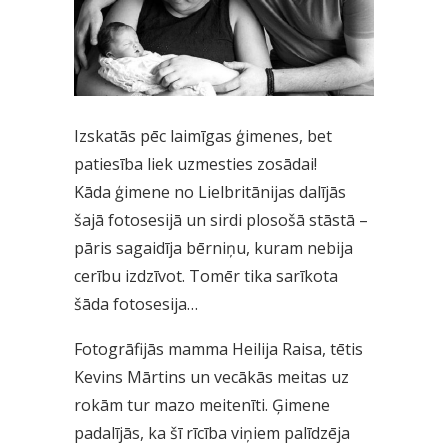
Izskatās pēc laimīgas ģimenes, bet
patiesība liek uzmesties zosādai!
Kāda ģimene no Lielbritānijas dalījās
šajā fotosesijā un sirdi plosošā stāstā –
pāris sagaidīja bērniņu, kuram nebija
cerību izdzīvot. Tomēr tika sarīkota
šāda fotosesija…
Fotogrāfijās mamma Heilija Raisa, tētis
Kevins Mārtins un vecākās meitas uz
rokām tur mazo meitenīti. Ģimene
padalījās, ka šī rīcība viņiem palīdzēja