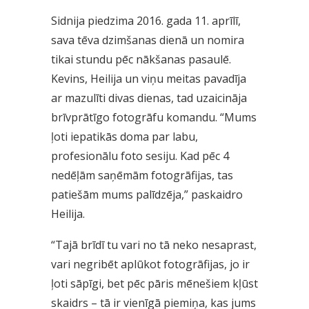
Sidnija piedzima 2016. gada 11. aprīlī,
sava tēva dzimšanas dienā un nomira
tikai stundu pēc nākšanas pasaulē.
Kevins, Heilija un viņu meitas pavadīja
ar mazulīti divas dienas, tad uzaicināja
brīvprātīgo fotogrāfu komandu. “Mums
ļoti iepatikās doma par labu,
profesionālu foto sesiju. Kad pēc 4
nedēļām saņēmām fotogrāfijas, tas
patiešām mums palīdzēja,” paskaidro
Heilija.
“Tajā brīdī tu vari no tā neko nesaprast,
vari negribēt aplūkot fotogrāfijas, jo ir
ļoti sāpīgi, bet pēc pāris mēnešiem kļūst
skaidrs – tā ir vienīgā piemiņa, kas jums