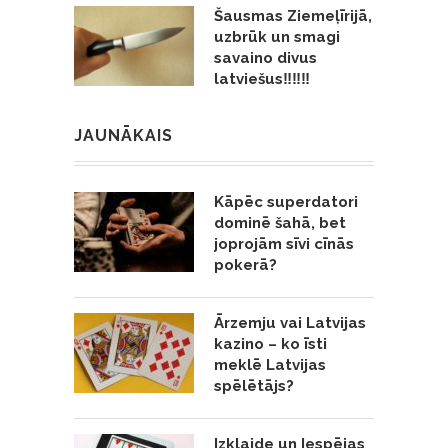
Šausmas Ziemeļīrijā,
uzbrūk un smagi
savaino divus
latviešus‼️‼️‼️
JAUNĀKAIS
Kāpēc superdatori
dominē šahā, bet
joprojām sīvi cīnās
pokerā?
Ārzemju vai Latvijas
kazino – ko īsti
meklē Latvijas
spēlētājs?
Izklaide un Iespējas