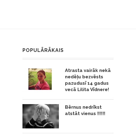
POPULĀRĀKAIS
Atrasta vairāk nekā
nedēļu bezvēsts
pazudusī 14 gadus
vecā Lilita Vīdnere!
Bērnus nedrīkst
atstāt vienus ‼️‼️‼️