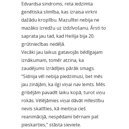
Edvardsa sindroms, reta iedzimta
ģenētiska slimība, kas izraisa virkni
dažādu kroplību. Mazulītei nebija ne
mazāko izredžu uz izdzīvošanu. Ārsti to
saprata jau tad, kad Heilija bija 20.
grūtniecības nedēļā.
Vecāki jau laikus gatavojās bēdīgajam
iznākumam, tomēr atzina, ka
zaudējums izrādījies pārāk smags.
“Sidnija vēl nebija piedzimusi, bet mēs
jau zinājām, ka ilgi viņai nav lemts. Mēs
gribējām pavadīt laiku kopā, turot viņu
rokās. Vēlējāmies viņai dāvāt mīlestību
nevis skatīties, kā meitiņa cieš
reanimācijā, nespēdami bērnam pat
pieskarties,” stāsta sieviete.