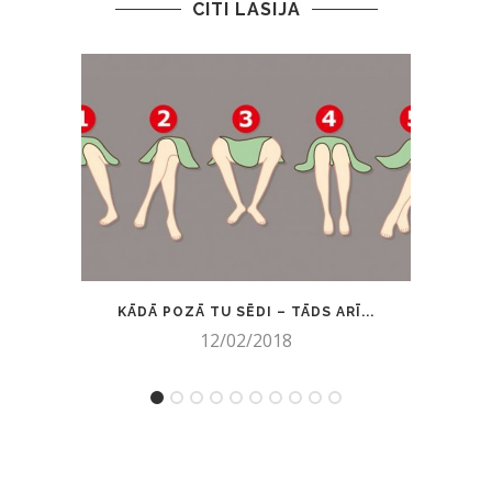
CITI LASĪJA
KĀDĀ POZĀ TU SĒDI – TĀDS ARĪ...
VIŅ
12/02/2018