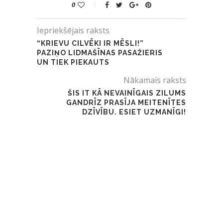
0
Iepriekšējais raksts
“KRIEVU CILVĒKI IR MĒSLI!”
PAZIŅO LIDMAŠĪNAS PASAŽIERIS
UN TIEK PIEKAUTS
Nākamais raksts
ŠIS IT KĀ NEVAINĪGAIS ZILUMS
GANDRĪZ PRASĪJA MEITENĪTES
DZĪVĪBU. ESIET UZMANĪGI!