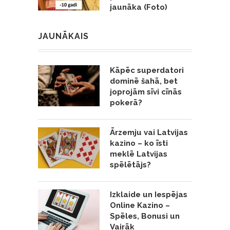
jaunāka (Foto)
JAUNĀKAIS
Kāpēc superdatori
dominē šahā, bet
joprojām sīvi cīnās
pokerā?
Ārzemju vai Latvijas
kazino – ko īsti
meklē Latvijas
spēlētājs?
Izklaide un Iespējas
Online Kazino –
Spēles, Bonusi un
Vairāk