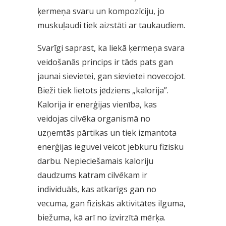
ķermeņa svaru un kompozīciju, jo
muskuļaudi tiek aizstāti ar taukaudiem.
Svarīgi saprast, ka liekā ķermeņa svara
veidošanās princips ir tāds pats gan
jaunai sievietei, gan sievietei novecojot.
Bieži tiek lietots jēdziens „kalorija”.
Kalorija ir enerģijas vienība, kas
veidojas cilvēka organismā no
uzņemtās pārtikas un tiek izmantota
enerģijas ieguvei veicot jebkuru fizisku
darbu. Nepieciešamais kaloriju
daudzums katram cilvēkam ir
individuāls, kas atkarīgs gan no
vecuma, gan fiziskās aktivitātes ilguma,
biežuma, kā arī no izvirzītā mērķa.