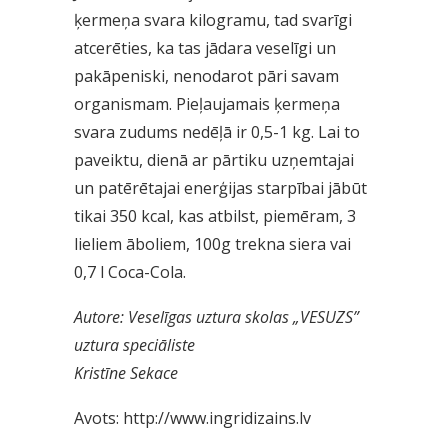
ķermeņa svara kilogramu, tad svarīgi
atcerēties, ka tas jādara veselīgi un
pakāpeniski, nenodarot pāri savam
organismam. Pieļaujamais ķermeņa
svara zudums nedēļā ir 0,5-1 kg. Lai to
paveiktu, dienā ar pārtiku uzņemtajai
un patērētajai enerģijas starpībai jābūt
tikai 350 kcal, kas atbilst, piemēram, 3
lieliem āboliem, 100g trekna siera vai
0,7 l Coca-Cola.
Autore: Veselīgas uztura skolas „VESUZS”
uztura speciāliste
Kristīne Sekace
Avots:
http://www.ingridizains.lv