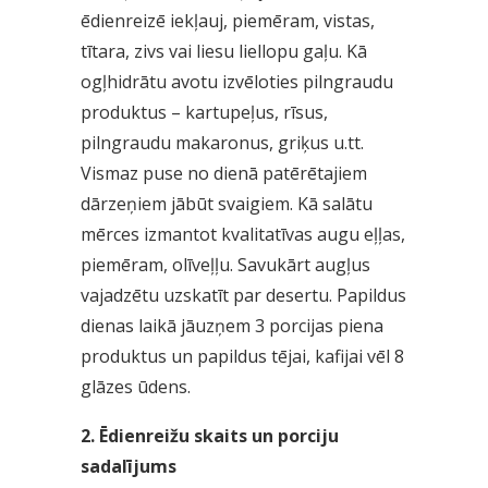
ēdienreizē iekļauj, piemēram, vistas,
tītara, zivs vai liesu liellopu gaļu. Kā
ogļhidrātu avotu izvēloties pilngraudu
produktus – kartupeļus, rīsus,
pilngraudu makaronus, griķus u.tt.
Vismaz puse no dienā patērētajiem
dārzeņiem jābūt svaigiem. Kā salātu
mērces izmantot kvalitatīvas augu eļļas,
piemēram, olīveļļu. Savukārt augļus
vajadzētu uzskatīt par desertu. Papildus
dienas laikā jāuzņem 3 porcijas piena
produktus un papildus tējai, kafijai vēl 8
glāzes ūdens.
2. Ēdienreižu skaits un porciju
sadalījums