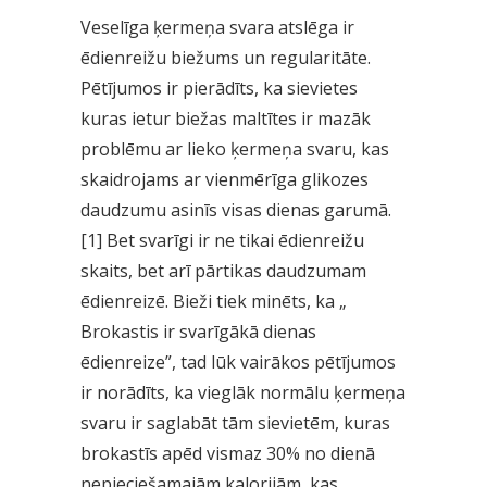
Veselīga ķermeņa svara atslēga ir
ēdienreižu biežums un regularitāte.
Pētījumos ir pierādīts, ka sievietes
kuras ietur biežas maltītes ir mazāk
problēmu ar lieko ķermeņa svaru, kas
skaidrojams ar vienmērīga glikozes
daudzumu asinīs visas dienas garumā.
[1] Bet svarīgi ir ne tikai ēdienreižu
skaits, bet arī pārtikas daudzumam
ēdienreizē. Bieži tiek minēts, ka „
Brokastis ir svarīgākā dienas
ēdienreize”, tad lūk vairākos pētījumos
ir norādīts, ka vieglāk normālu ķermeņa
svaru ir saglabāt tām sievietēm, kuras
brokastīs apēd vismaz 30% no dienā
nepieciešamajām kalorijām, kas