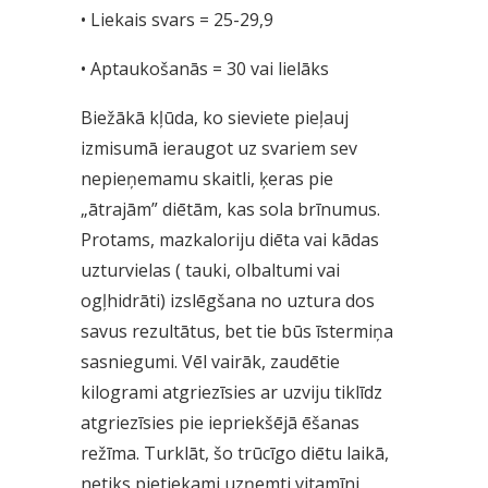
• Liekais svars = 25-29,9
• Aptaukošanās = 30 vai lielāks
Biežākā kļūda, ko sieviete pieļauj
izmisumā ieraugot uz svariem sev
nepieņemamu skaitli, ķeras pie
„ātrajām” diētām, kas sola brīnumus.
Protams, mazkaloriju diēta vai kādas
uzturvielas ( tauki, olbaltumi vai
ogļhidrāti) izslēgšana no uztura dos
savus rezultātus, bet tie būs īstermiņa
sasniegumi. Vēl vairāk, zaudētie
kilogrami atgriezīsies ar uzviju tiklīdz
atgriezīsies pie iepriekšējā ēšanas
režīma. Turklāt, šo trūcīgo diētu laikā,
netiks pietiekami uzņemti vitamīni,