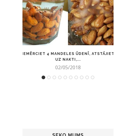
IEMĒRCIET 4 MANDELES ŪDENĪ, ATSTĀJIET
KĀ MĀ
UZ NAKTI,...
02/05/2018
SEKO MUMS