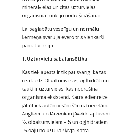
minerālvielas un citas uzturvielas
organisma funkcju nodrošināšanai.
Lai saglabātu veselīgu un normālu
ķermeņa svaru jāievēro trīs vienkārši
pamatprincipi:
1. Uzturvielu sabalansētība
Kas tiek apēsts ir tik pat svarīgi kā tas
cik daudz. Olbaltumvielas, ogļhidrāti un
tauki ir uzturvielas, kas nodrošina
organisma eksistenci. Katrā ēdienreizē
jābūt iekļautām visām šīm uzturvielām.
Augļiem un dārzeņiem jāveido aptuveni
½, olbaltumvielām – ¼ un ogļhidrātiem
-¼ daļu no uztura šķīvja. Katrā