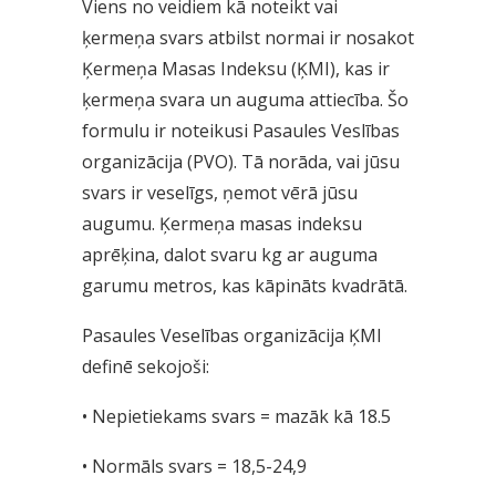
Viens no veidiem kā noteikt vai
ķermeņa svars atbilst normai ir nosakot
Ķermeņa Masas Indeksu (ĶMI), kas ir
ķermeņa svara un auguma attiecība. Šo
formulu ir noteikusi Pasaules Veslības
organizācija (PVO). Tā norāda, vai jūsu
svars ir veselīgs, ņemot vērā jūsu
augumu. Ķermeņa masas indeksu
aprēķina, dalot svaru kg ar auguma
garumu metros, kas kāpināts kvadrātā.
Pasaules Veselības organizācija ĶMI
definē sekojoši:
• Nepietiekams svars = mazāk kā 18.5
• Normāls svars = 18,5-24,9