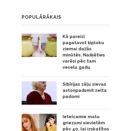
POPULĀRĀKAIS
Kā pareizi
pagatavot ķiploku
ziemai dažās
minūtēs. Našķēties
varēsi pēc tam
veselu gadu
Sibīrijas zāļu sievas
astoņpadsmit zelta
padomi
Ieteicamie matu
griezumi sievietēm
pēc 40, lai izskatītos