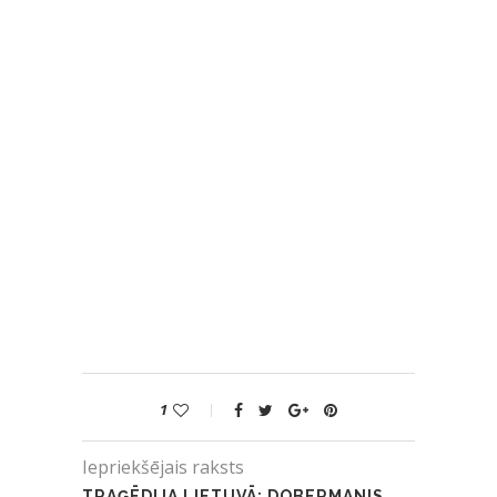
1
Iepriekšējais raksts
TRAĢĒDIJA LIETUVĀ: DOBERMANIS