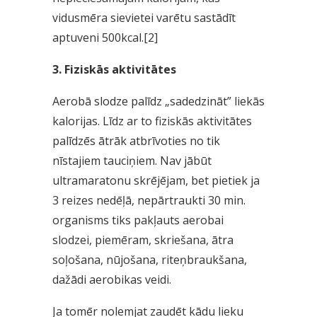
vidusmēra sievietei varētu sastādīt
aptuveni 500kcal.[2]
3. Fiziskās aktivitātes
Aerobā slodze palīdz „sadedzināt” liekās
kalorijas. Līdz ar to fiziskās aktivitātes
palīdzēs ātrāk atbrīvoties no tik
nīstajiem tauciņiem. Nav jābūt
ultramaratonu skrējējam, bet pietiek ja
3 reizes nedēļā, nepārtraukti 30 min.
organisms tiks pakļauts aerobai
slodzei, piemēram, skriešana, ātra
soļošana, nūjošana, riteņbraukšana,
dažādi aerobikas veidi.
Ja tomēr nolemjat zaudēt kādu lieku