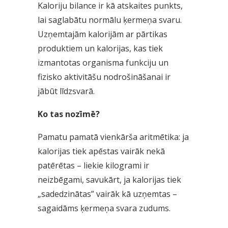
Kaloriju bilance ir kā atskaites punkts,
lai saglabātu normālu ķermeņa svaru.
Uzņemtajām kalorijām ar pārtikas
produktiem un kalorijas, kas tiek
izmantotas organisma funkciju un
fizisko aktivitāšu nodrošināšanai ir
jābūt līdzsvarā.
Ko tas nozīmē?
Pamatu pamatā vienkārša aritmētika: ja
kalorijas tiek apēstas vairāk nekā
patērētas – liekie kilogrami ir
neizbēgami, savukārt, ja kalorijas tiek
„sadedzinātas” vairāk kā uzņemtas –
sagaidāms ķermeņa svara zudums.