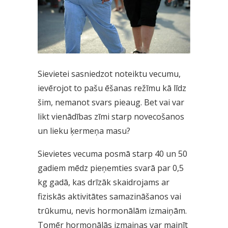
Sievietei sasniedzot noteiktu vecumu,
ievērojot to pašu ēšanas režīmu kā līdz
šim, nemanot svars pieaug. Bet vai var
likt vienādības zīmi starp novecošanos
un lieku ķermeņa masu?
Sievietes vecuma posmā starp 40 un 50
gadiem mēdz pieņemties svarā par 0,5
kg gadā, kas drīzāk skaidrojams ar
fiziskās aktivitātes samazināšanos vai
trūkumu, nevis hormonālām izmaiņām.
Tomēr hormonālās izmaiņas var mainīt