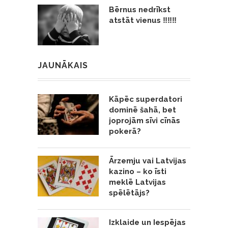
Bērnus nedrīkst
atstāt vienus ‼️‼️‼️
JAUNĀKAIS
Kāpēc superdatori
dominē šahā, bet
joprojām sīvi cīnās
pokerā?
Ārzemju vai Latvijas
kazino – ko īsti
meklē Latvijas
spēlētājs?
Izklaide un Iespējas