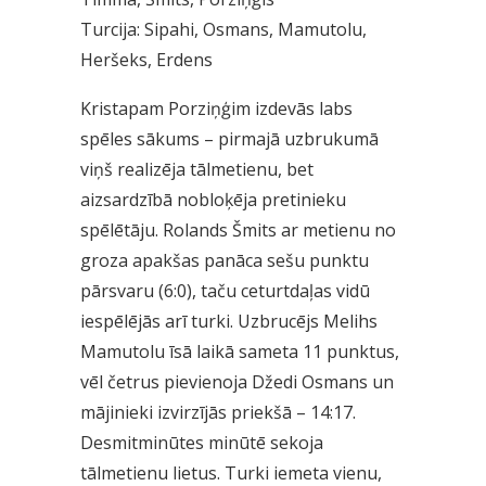
Turcija: Sipahi, Osmans, Mamutolu,
Heršeks, Erdens
Kristapam Porziņģim izdevās labs
spēles sākums – pirmajā uzbrukumā
viņš realizēja tālmetienu, bet
aizsardzībā nobloķēja pretinieku
spēlētāju. Rolands Šmits ar metienu no
groza apakšas panāca sešu punktu
pārsvaru (6:0), taču ceturtdaļas vidū
iespēlējās arī turki. Uzbrucējs Melihs
Mamutolu īsā laikā sameta 11 punktus,
vēl četrus pievienoja Džedi Osmans un
mājinieki izvirzījās priekšā – 14:17.
Desmitminūtes minūtē sekoja
tālmetienu lietus. Turki iemeta vienu,