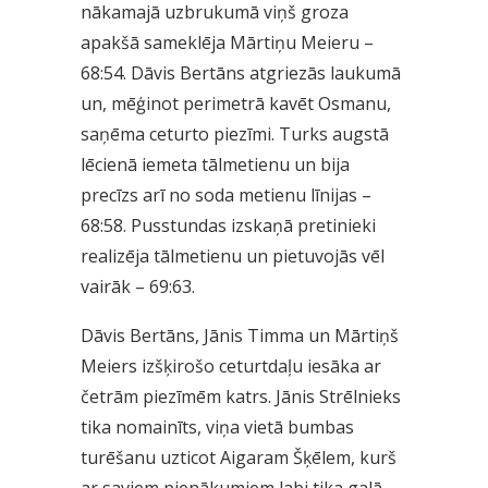
nākamajā uzbrukumā viņš groza
apakšā sameklēja Mārtiņu Meieru –
68:54. Dāvis Bertāns atgriezās laukumā
un, mēģinot perimetrā kavēt Osmanu,
saņēma ceturto piezīmi. Turks augstā
lēcienā iemeta tālmetienu un bija
precīzs arī no soda metienu līnijas –
68:58. Pusstundas izskaņā pretinieki
realizēja tālmetienu un pietuvojās vēl
vairāk – 69:63.
Dāvis Bertāns, Jānis Timma un Mārtiņš
Meiers izšķirošo ceturtdaļu iesāka ar
četrām piezīmēm katrs. Jānis Strēlnieks
tika nomainīts, viņa vietā bumbas
turēšanu uzticot Aigaram Šķēlem, kurš
ar saviem pienākumiem labi tika galā.