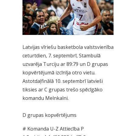
Latvijas vīriešu basketbola valstsvienība
ceturtdien, 7. septembrī, Stambulā
uzvarēja Turciju ar 89:79 un D grupas
kopvērtējumā izcīnīja otro vietu.
Astotdaļfinālā 10. septembrī latvieši
tiksies ar C grupas trešo spēcīgāko
komandu Melnkalni.
D grupas kopvērtējums
# Komanda U-Z Attiecība P