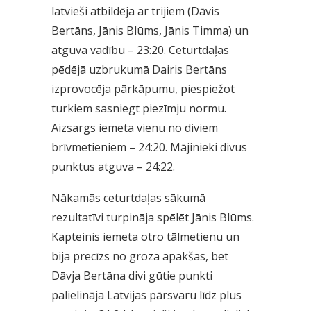
latvieši atbildēja ar trijiem (Dāvis
Bertāns, Jānis Blūms, Jānis Timma) un
atguva vadību – 23:20. Ceturtdaļas
pēdējā uzbrukumā Dairis Bertāns
izprovocēja pārkāpumu, piespiežot
turkiem sasniegt piezīmju normu.
Aizsargs iemeta vienu no diviem
brīvmetieniem – 24:20. Mājinieki divus
punktus atguva – 24:22.
Nākamās ceturtdaļas sākumā
rezultatīvi turpināja spēlēt Jānis Blūms.
Kapteinis iemeta otro tālmetienu un
bija precīzs no groza apakšas, bet
Dāvja Bertāna divi gūtie punkti
palielināja Latvijas pārsvaru līdz plus