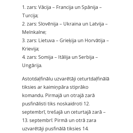
1. zars: Vācija – Francija un Spānija –
Turcija;
2. zars: Slovēnija – Ukraina un Latvija –
Melnkalne;
3. zars: Lietuva – Grieķija un Horvātija –
Krievija;
4. zars: Somija – Itālija un Serbija –
Ungārija.
Astotdaļfinālu uzvarētāji ceturtdaļfinālā
tiksies ar kaimiņpāra stiprāko
komandu. Pirmajā un otrajā zarā
pusfinālisti tiks noskaidroti 12.
septembrī, trešajā un ceturtajā zarā –
13. septembrī. Pirmā un otrā zara
uzvarētāji pusfinālā tiksies 14.