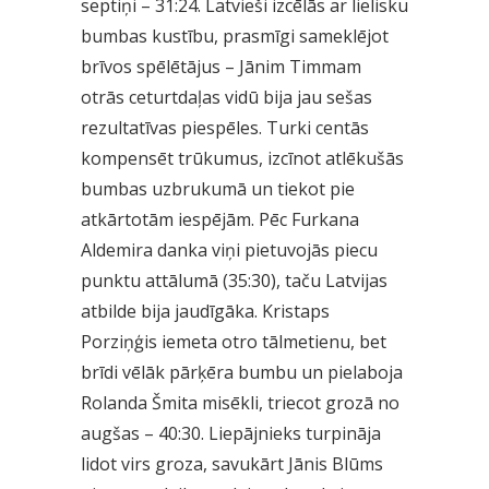
septiņi – 31:24. Latvieši izcēlās ar lielisku
bumbas kustību, prasmīgi sameklējot
brīvos spēlētājus – Jānim Timmam
otrās ceturtdaļas vidū bija jau sešas
rezultatīvas piespēles. Turki centās
kompensēt trūkumus, izcīnot atlēkušās
bumbas uzbrukumā un tiekot pie
atkārtotām iespējām. Pēc Furkana
Aldemira danka viņi pietuvojās piecu
punktu attālumā (35:30), taču Latvijas
atbilde bija jaudīgāka. Kristaps
Porziņģis iemeta otro tālmetienu, bet
brīdi vēlāk pārķēra bumbu un pielaboja
Rolanda Šmita misēkli, triecot grozā no
augšas – 40:30. Liepājnieks turpināja
lidot virs groza, savukārt Jānis Blūms