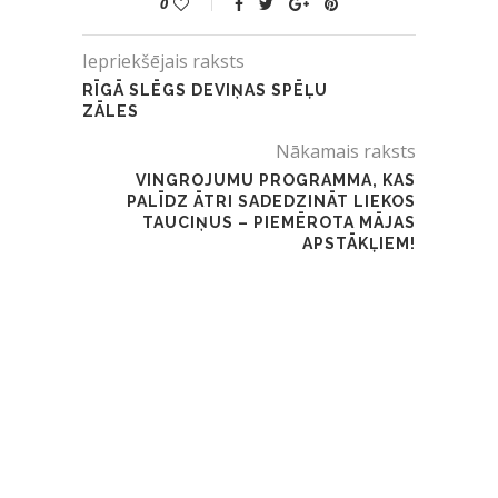
0
Iepriekšējais raksts
RĪGĀ SLĒGS DEVIŅAS SPĒĻU
ZĀLES
Nākamais raksts
VINGROJUMU PROGRAMMA, KAS
PALĪDZ ĀTRI SADEDZINĀT LIEKOS
TAUCIŅUS – PIEMĒROTA MĀJAS
APSTĀKĻIEM!