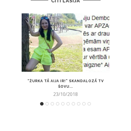
CITI LASĪJA
“ŽURKA TĀ AIJA IR!” SKANDALOZĀ TV
JA
ŠOVU...
23/10/2018