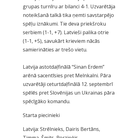
grupas turnīru ar bilanci 4-1. Uzvarētāja
noteikšanā talkā tika ņemti savstarpējo
spēļu iznākumi. Tie deva priekšroku
serbiem (1-1, +7). Latvieši palika otrie
(1-1, +5), savukārt krieviem nācās
samierināties ar trešo vietu.
Latvija astotdaļfinālā “Sinan Erdem”
arēnā sacentīsies pret Melnkalni. Pāra
uzvarētāji ceturtdaļfinālā 12. septembrī
spēlēs pret Slovēnijas un Ukrainas pāra
spēcīgāko komandu.
Starta piecinieki
Latvija: Strēlnieks, Dairis Bertāns,
Timma, Šmits, Porziņģis