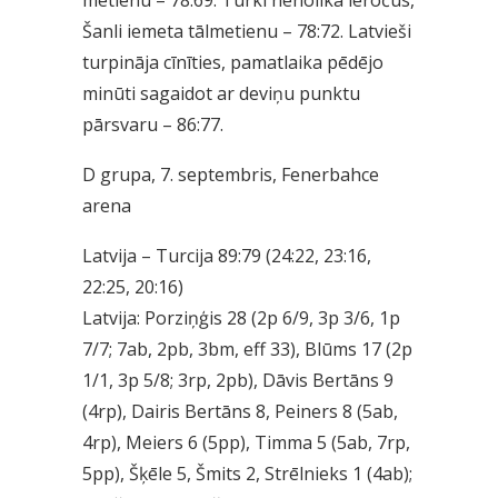
Šanli iemeta tālmetienu – 78:72. Latvieši
turpināja cīnīties, pamatlaika pēdējo
minūti sagaidot ar deviņu punktu
pārsvaru – 86:77.
D grupa, 7. septembris, Fenerbahce
arena
Latvija – Turcija 89:79 (24:22, 23:16,
22:25, 20:16)
Latvija: Porziņģis 28 (2p 6/9, 3p 3/6, 1p
7/7; 7ab, 2pb, 3bm, eff 33), Blūms 17 (2p
1/1, 3p 5/8; 3rp, 2pb), Dāvis Bertāns 9
(4rp), Dairis Bertāns 8, Peiners 8 (5ab,
4rp), Meiers 6 (5pp), Timma 5 (5ab, 7rp,
5pp), Šķēle 5, Šmits 2, Strēlnieks 1 (4ab);