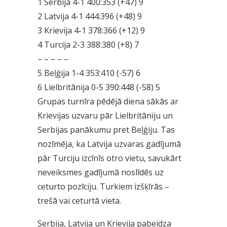
1 Serbija 4-1 400:353 (+47) 9
2 Latvija 4-1 444:396 (+48) 9
3 Krievija 4-1 378:366 (+12) 9
4 Turcija 2-3 388:380 (+8) 7
– – – – –
5 Beļģija 1-4 353:410 (-57) 6
6 Lielbritānija 0-5 390:448 (-58) 5
Grupas turnīra pēdējā diena sākās ar
Krievijas uzvaru pār Lielbritāniju un
Serbijas panākumu pret Beļģiju. Tas
nozīmēja, ka Latvija uzvaras gadījumā
pār Turciju izcīnīs otro vietu, savukārt
neveiksmes gadījumā noslīdēs uz
ceturto pozīciju. Turkiem izšķīrās –
trešā vai ceturtā vieta.
Serbija, Latvija un Krievija pabeidza