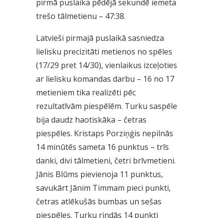
pirmā puslaika pēdējā sekundē iemeta
trešo tālmetienu – 47:38.
Latvieši pirmajā puslaikā sasniedza
lielisku precizitāti metienos no spēles
(17/29 pret 14/30), vienlaikus izceļoties
ar lielisku komandas darbu – 16 no 17
metieniem tika realizēti pēc
rezultatīvām piespēlēm. Turku saspēle
bija daudz haotiskāka – četras
piespēles. Kristaps Porziņģis nepilnās
14 minūtēs sameta 16 punktus – trīs
danki, divi tālmetieni, četri brīvmetieni.
Jānis Blūms pievienoja 11 punktus,
savukārt Jānim Timmam pieci punkti,
četras atlēkušās bumbas un sešas
piespēles. Turku rindās 14 punkti