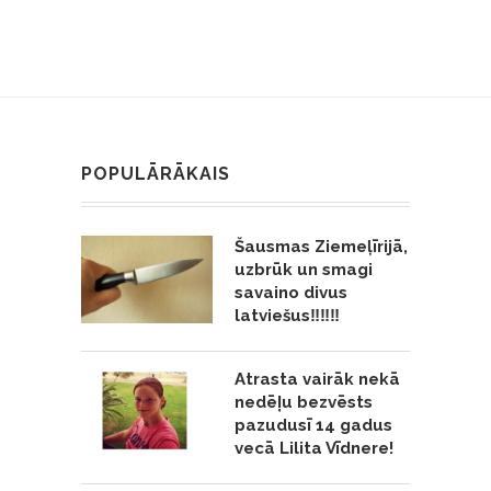
POPULĀRĀKAIS
Šausmas Ziemeļīrijā,
uzbrūk un smagi
savaino divus
latviešus‼️‼️‼️
Atrasta vairāk nekā
nedēļu bezvēsts
pazudusī 14 gadus
vecā Lilita Vīdnere!