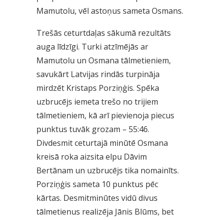
Mamutolu, vēl astoņus sameta Osmans.
Trešās ceturtdaļas sākumā rezultāts
auga līdzīgi. Turki atzīmējās ar
Mamutolu un Osmana tālmetieniem,
savukārt Latvijas rindās turpināja
mirdzēt Kristaps Porziņģis. Spēka
uzbrucējs iemeta trešo no trijiem
tālmetieniem, kā arī pievienoja piecus
punktus tuvāk grozam – 55:46.
Divdesmit ceturtajā minūtē Osmana
kreisā roka aizsita elpu Dāvim
Bertānam un uzbrucējs tika nomainīts.
Porziņģis sameta 10 punktus pēc
kārtas. Desmitminūtes vidū divus
tālmetienus realizēja Jānis Blūms, bet