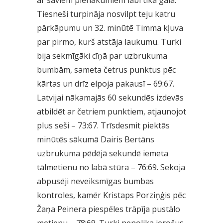
Tiesneši turpināja nosvilpt teju katru
pārkāpumu un 32. minūtē Timma kļuva
par pirmo, kurš atstāja laukumu. Turki
bija sekmīgāki cīņā par uzbrukuma
bumbām, sameta četrus punktus pēc
kārtas un drīz elpoja pakausī – 69:67.
Latvijai nākamajās 60 sekundēs izdevās
atbildēt ar četriem punktiem, atjaunojot
plus seši – 73:67. Trīsdesmit piektās
minūtēs sākumā Dairis Bertāns
uzbrukuma pēdējā sekundē iemeta
tālmetienu no labā stūra – 76:69. Sekoja
abpusēji neveiksmīgas bumbas
kontroles, kamēr Kristaps Porziņģis pēc
Žaņa Peinera piespēles trāpīja pustālo
metienu – 78:69. Turki nenolika ieročus,