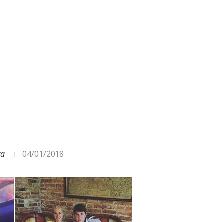
ODA – DAŽĀDI SIGNĀLI UN...
ga
04/01/2018