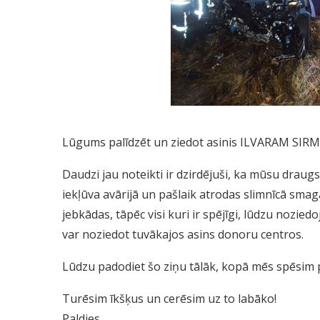
Lūgums palīdzēt un ziedot asinis ILVARAM SIR
Daudzi jau noteikti ir dzirdējuši, ka mūsu draug
iekļūva avā
rijā un pašlaik atrodas slimnīcā smag
jebkādas, tāpēc visi kuri ir spējīgi, lūdzu nozied
var noziedot tuvākajos asins donoru centros.
Lūdzu padodiet šo ziņu tālāk, kopā mēs spēsim 
Turēsim īkšķus un cerēsim uz to labāko!
Paldies,