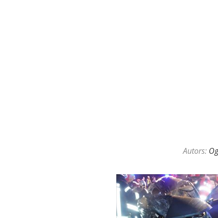
KAZINO DĪLERU APSLĒPTĀ VAL
Autors:
O