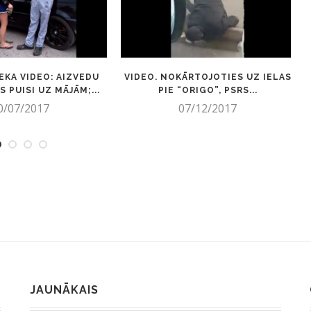
EKA VIDEO: AIZVEDU
VIDEO. NOKĀRTOJOTIES UZ IELAS
 PUISI UZ MĀJĀM;...
PIE “ORIGO”, PSRS...
0/07/2017
07/12/2017
JAUNĀKAIS