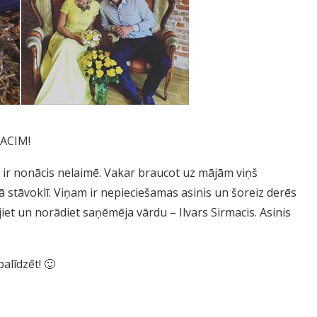
MACIM!
s ir nonācis nelaimē. Vakar braucot uz mājām viņš
ā stāvoklī. Viņam ir nepieciešamas asinis un šoreiz derēs
ojiet un norādiet saņēmēja vārdu – Ilvars Sirmacis. Asinis
palīdzēt!
🙂