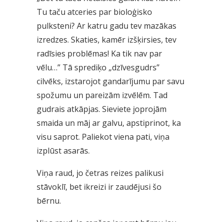
Tu taču atceries par bioloģisko
pulksteni? Ar katru gadu tev mazākas
izredzes. Skaties, kamēr izšķirsies, tev
radīsies problēmas! Ka tik nav par
vēlu…” Tā sprediķo „dzīvesgudrs”
cilvēks, izstarojot gandarījumu par savu
spožumu un pareizām izvēlēm. Tad
gudrais atkāpjas. Sieviete joprojām
smaida un māj ar galvu, apstiprinot, ka
visu saprot. Paliekot viena pati, viņa
izplūst asarās.
Viņa raud, jo četras reizes palikusi
stāvoklī, bet ikreizi ir zaudējusi šo
bērnu.