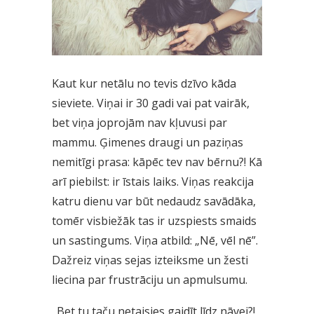
Kaut kur netālu no tevis dzīvo kāda
sieviete. Viņai ir 30 gadi vai pat vairāk,
bet viņa joprojām nav kļuvusi par
mammu. Ģimenes draugi un paziņas
nemitīgi prasa: kāpēc tev nav bērnu?! Kā
arī piebilst: ir īstais laiks. Viņas reakcija
katru dienu var būt nedaudz savādāka,
tomēr visbiežāk tas ir uzspiests smaids
un sastingums. Viņa atbild: „Nē, vēl nē”.
Dažreiz viņas sejas izteiksme un žesti
liecina par frustrāciju un apmulsumu.
„Bet tu taču netaisies gaidīt līdz nāvei?!