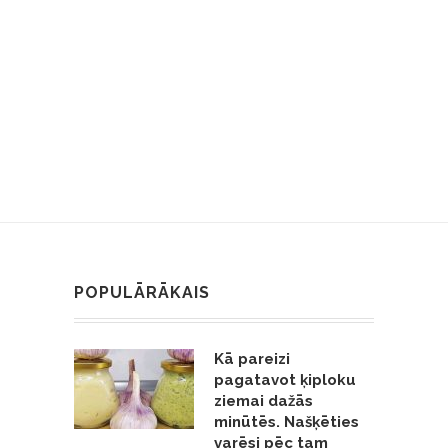
POPULĀRĀKAIS
Kā pareizi
pagatavot ķiploku
ziemai dažās
minūtēs. Našķēties
varēsi pēc tam