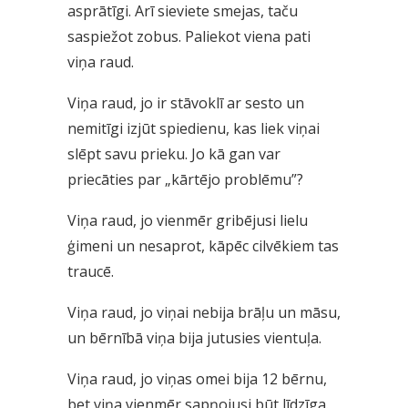
asprātīgi. Arī sieviete smejas, taču
saspiežot zobus. Paliekot viena pati
viņa raud.
Viņa raud, jo ir stāvoklī ar sesto un
nemitīgi izjūt spiedienu, kas liek viņai
slēpt savu prieku. Jo kā gan var
priecāties par „kārtējo problēmu”?
Viņa raud, jo vienmēr gribējusi lielu
ģimeni un nesaprot, kāpēc cilvēkiem tas
traucē.
Viņa raud, jo viņai nebija brāļu un māsu,
un bērnībā viņa bija jutusies vientuļa.
Viņa raud, jo viņas omei bija 12 bērnu,
bet viņa vienmēr sapņojusi būt līdzīga.