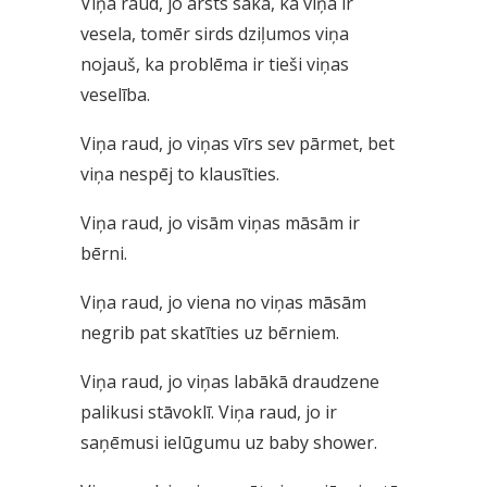
Viņa raud, jo ārsts saka, ka viņa ir
vesela, tomēr sirds dziļumos viņa
nojauš, ka problēma ir tieši viņas
veselība.
Viņa raud, jo viņas vīrs sev pārmet, bet
viņa nespēj to klausīties.
Viņa raud, jo visām viņas māsām ir
bērni.
Viņa raud, jo viena no viņas māsām
negrib pat skatīties uz bērniem.
Viņa raud, jo viņas labākā draudzene
palikusi stāvoklī. Viņa raud, jo ir
saņēmusi ielūgumu uz baby shower.