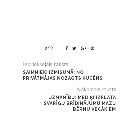
3
Iepriekšējais raksts
SAIMNIEKI IZMISUMĀ: NO
PRIVĀTMĀJAS NOZAGTS KUCĒNS
Nākamais raksts
UZMANĪBU: MEDIĶI IZPLATA
SVARĪGU BRĪDINĀJUMU MAZU
BĒRNU VECĀKIEM