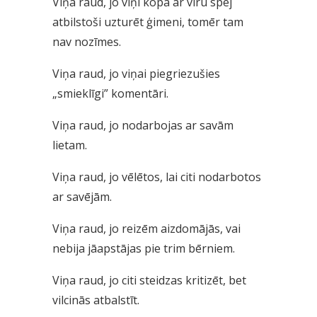
Viņa raud, jo viņi kopā ar vīru spēj
atbilstoši uzturēt ģimeni, tomēr tam
nav nozīmes.
Viņa raud, jo viņai piegriezušies
„smieklīgi” komentāri.
Viņa raud, jo nodarbojas ar savām
lietam.
Viņa raud, jo vēlētos, lai citi nodarbotos
ar savējām.
Viņa raud, jo reizēm aizdomājās, vai
nebija jāapstājas pie trim bērniem.
Viņa raud, jo citi steidzas kritizēt, bet
vilcinās atbalstīt.