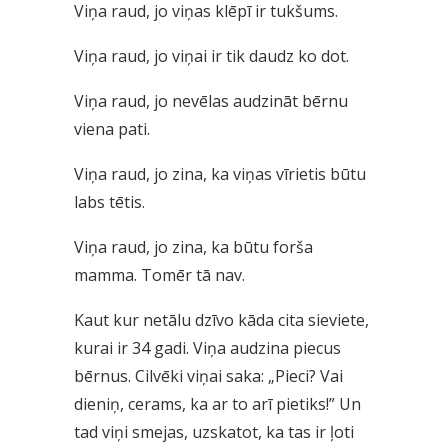
Viņa raud, jo viņas klēpī ir tukšums.
Viņa raud, jo viņai ir tik daudz ko dot.
Viņa raud, jo nevēlas audzināt bērnu
viena pati.
Viņa raud, jo zina, ka viņas vīrietis būtu
labs tētis.
Viņa raud, jo zina, ka būtu forša
mamma. Tomēr tā nav.
Kaut kur netālu dzīvo kāda cita sieviete,
kurai ir 34 gadi. Viņa audzina piecus
bērnus. Cilvēki viņai saka: „Pieci? Vai
dieniņ, cerams, ka ar to arī pietiks!” Un
tad viņi smejas, uzskatot, ka tas ir ļoti