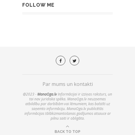
FOLLOW ME
Par mums un kontakti
@2023 -
ManaOga.lv
Informācijai ir izziņas raksturs, un
tai nav juridiska spēka. ManaOga.lv neuzņemas
atbildību par darbībām vai lēmumiem, kas balstīti uz
saņemto informāciju. ManaOga.lv publicētās
informācijas tālākizmantošanas gadījumos atsauce ar
pilnu saiti ir obligāta.
BACK TO TOP