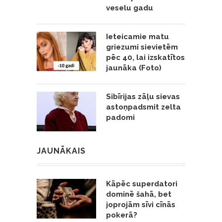
veselu gadu
Ieteicamie matu
griezumi sievietēm
pēc 40, lai izskatītos
jaunāka (Foto)
Sibīrijas zāļu sievas
astoņpadsmit zelta
padomi
JAUNĀKAIS
Kāpēc superdatori
dominē šahā, bet
joprojām sīvi cīnās
pokerā?