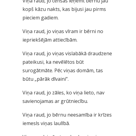
Viņa raud, jo cenšas ieņemt bērnu jau
kopš kāzu nakts, kas bijusi jau pirms
pieciem gadiem.
Viņa raud, jo viņas vīram ir bērni no
iepriekšējām attiecībām.
Viņa raud, jo viņas vislabākā draudzene
pateikusi, ka nevēlētos būt
surogātmāte. Pēc viņas domām, tas
būtu „pārāk dīvaini”.
Viņa raud, jo zāles, ko viņa lieto, nav
savienojamas ar grūtniecību.
Viņa raud, jo bērnu neesamība ir krīzes
iemesls viņas laulībā.