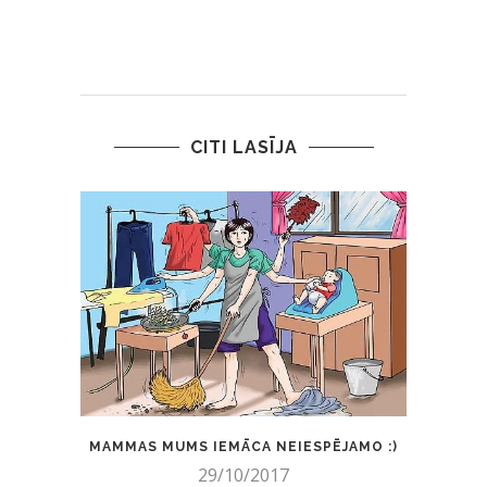
CITI LASĪJA
MAMMAS MUMS IEMĀCA NEIESPĒJAMO :)
LŪ
29/10/2017