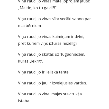
Viņa raud, jo viņas māte joprojām jautā:
„Meitiņ, ko tu gaidi?!”
Viņa raud, jo viņas vīra vecāki sapņo par
mazbērniem.
Viņa raud, jo viņas kaimiņam ir dvīņi,
pret kuriem viņš izturas nežēlīgi.
Viņa raud, jo skatās uz 16gadniecēm,
kuras „iekrīt”.
Viņa raud, jo ir lieliska tante.
Viņa raud, jo jau ir izvēlējusies vārdus.
Viņa raud, jo viņai mājas stāv tukša
istaba.