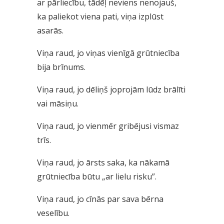
ar pārliecību, tādēļ neviens nenojauš,
ka paliekot viena pati, viņa izplūst
asarās.
Viņa raud, jo viņas vienīgā grūtniecība
bija brīnums.
Viņa raud, jo dēliņš joprojām lūdz brālīti
vai māsiņu.
Viņa raud, jo vienmēr gribējusi vismaz
trīs.
Viņa raud, jo ārsts saka, ka nākamā
grūtniecība būtu „ar lielu risku”.
Viņa raud, jo cīnās par sava bērna
veselību.