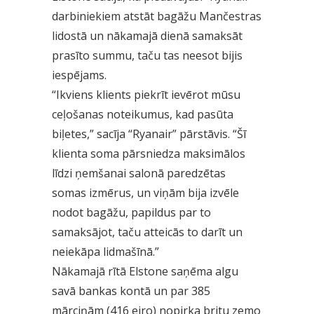
darbiniekiem atstāt bagāžu Mančestras
lidostā un nākamajā dienā samaksāt
prasīto summu, taču tas neesot bijis
iespējams.
“Ikviens klients piekrīt ievērot mūsu
ceļošanas noteikumus, kad pasūta
biļetes,” sacīja “Ryanair” pārstāvis. “Šī
klienta soma pārsniedza maksimālos
līdzi ņemšanai salonā paredzētas
somas izmērus, un viņām bija izvēle
nodot bagāžu, papildus par to
samaksājot, taču atteicās to darīt un
neiekāpa lidmašīnā.”
Nākamajā rītā Elstone saņēma algu
savā bankas kontā un par 385
mārciņām (416 eiro) nopirka britu zemo