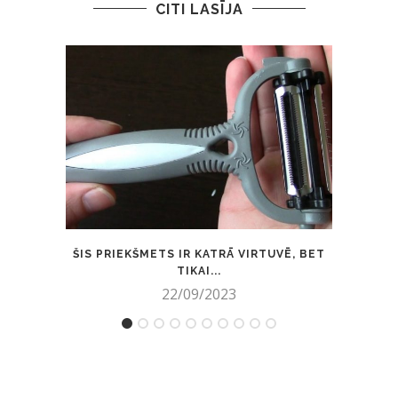
CITI LASĪJA
ŠIS PRIEKŠMETS IR KATRĀ VIRTUVĒ, BET
PEDOF
TIKAI...
22/09/2023