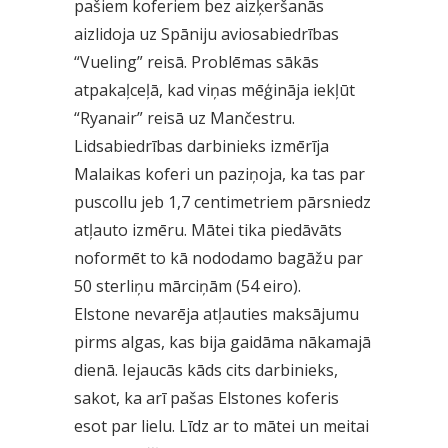
pašiem koferiem bez aizķeršanās
aizlidoja uz Spāniju aviosabiedrības
“Vueling” reisā. Problēmas sākās
atpakaļceļā, kad viņas mēģināja iekļūt
“Ryanair” reisā uz Mančestru.
Lidsabiedrības darbinieks izmērīja
Malaikas koferi un paziņoja, ka tas par
puscollu jeb 1,7 centimetriem pārsniedz
atļauto izmēru. Mātei tika piedāvāts
noformēt to kā nododamo bagāžu par
50 sterliņu mārciņām (54 eiro).
Elstone nevarēja atļauties maksājumu
pirms algas, kas bija gaidāma nākamajā
dienā. Iejaucās kāds cits darbinieks,
sakot, ka arī pašas Elstones koferis
esot par lielu. Līdz ar to mātei un meitai