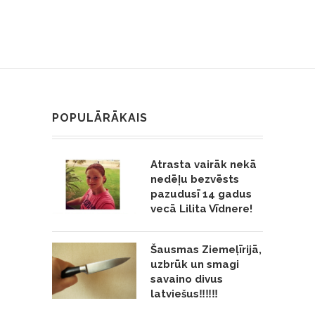
POPULĀRĀKAIS
Atrasta vairāk nekā
nedēļu bezvēsts
pazudusī 14 gadus
vecā Lilita Vīdnere!
Šausmas Ziemeļīrijā,
uzbrūk un smagi
savaino divus
latviešus‼️‼️‼️