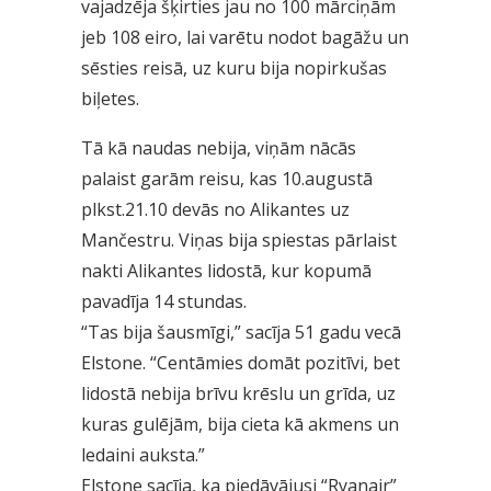
vajadzēja šķirties jau no 100 mārciņām
jeb 108 eiro, lai varētu nodot bagāžu un
sēsties reisā, uz kuru bija nopirkušas
biļetes.
Tā kā naudas nebija, viņām nācās
palaist garām reisu, kas 10.augustā
plkst.21.10 devās no Alikantes uz
Mančestru. Viņas bija spiestas pārlaist
nakti Alikantes lidostā, kur kopumā
pavadīja 14 stundas.
“Tas bija šausmīgi,” sacīja 51 gadu vecā
Elstone. “Centāmies domāt pozitīvi, bet
lidostā nebija brīvu krēslu un grīda, uz
kuras gulējām, bija cieta kā akmens un
ledaini auksta.”
Elstone sacīja, ka piedāvājusi “Ryanair”