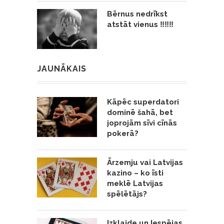
Bērnus nedrīkst
atstāt vienus ‼️‼️‼️
JAUNĀKAIS
Kāpēc superdatori
dominē šahā, bet
joprojām sīvi cīnās
pokerā?
Ārzemju vai Latvijas
kazino – ko īsti
meklē Latvijas
spēlētājs?
Izklaide un Iespējas