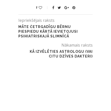
1
Iepriekšējais raksts
MĀTE ČETRGADĪGU BĒRNU
PIESPIEDU KĀRTĀ IEVIETOJUSI
PSIHIATRISKAJĀ SLIMNĪCĀ
Nākamais raksts
KĀ IZVĒLĒTIES ASTROLOGU (VAI
CITU DZĪVES DAKTERI)