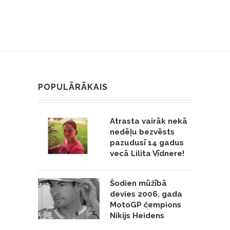
POPULĀRĀKAIS
Atrasta vairāk nekā
nedēļu bezvēsts
pazudusī 14 gadus
vecā Lilita Vīdnere!
Šodien mūžībā
devies 2006. gada
MotoGP čempions
Nikijs Heidens