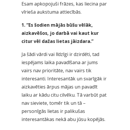
Esam apkopojuši frāzes, kas liecina par
vīrieša aukstuma attiecībās.
1. “Es šodien mājās būšu vēlāk,
aizkavēšos, jo darbā vai kaut kur
citur vēl dažas lietas jāizdara.”
Ja šādi vārdi vai līdzīgi ir dzirdēti, tad
iespējams laika pavadīšana ar jums
vairs nav prioritāte, nav vairs tik
interesanti. Interesantāk un svarīgāk ir
aizkavēties ārpus mājas un pavadīt
laiku ar kādu citu cilvēku. Tā varbūt pat
nav sieviete, tomēr tik un tā –
personīgās lietas ir palikušas
interesantākas nekā abu jūsu kopējās.