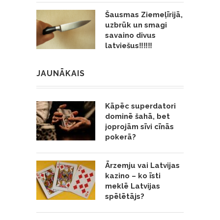
Šausmas Ziemeļīrijā,
uzbrūk un smagi
savaino divus
latviešus‼️‼️‼️
JAUNĀKAIS
Kāpēc superdatori
dominē šahā, bet
joprojām sīvi cīnās
pokerā?
Ārzemju vai Latvijas
kazino – ko īsti
meklē Latvijas
spēlētājs?