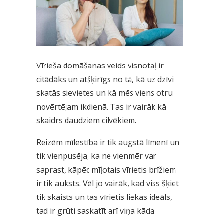
Vīrieša domāšanas veids visnotaļ ir
citādāks un atšķirīgs no tā, kā uz dzīvi
skatās sievietes un kā mēs viens otru
novērtējam ikdienā. Tas ir vairāk kā
skaidrs daudziem cilvēkiem.
Reizēm mīlestība ir tik augstā līmenī un
tik vienpusēja, ka ne vienmēr var
saprast, kāpēc mīļotais vīrietis brīžiem
ir tik auksts. Vēl jo vairāk, kad viss šķiet
tik skaists un tas vīrietis liekas ideāls,
tad ir grūti saskatīt arī viņa kāda