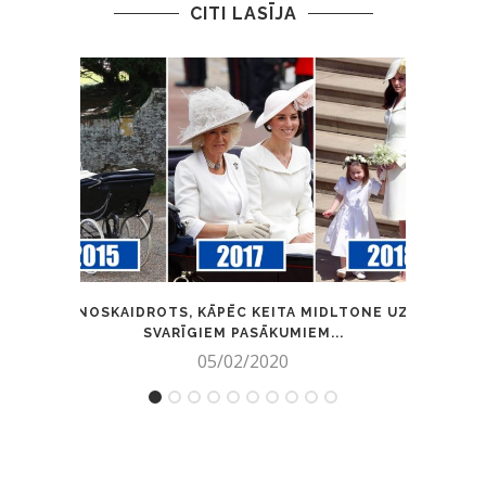
CITI LASĪJA
NOSKAIDROTS, KĀPĒC KEITA MIDLTONE UZ
KĀ 
SVARĪGIEM PASĀKUMIEM...
05/02/2020