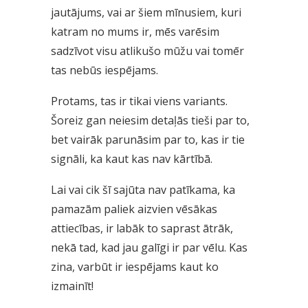
jautājums, vai ar šiem mīnusiem, kuri
katram no mums ir, mēs varēsim
sadzīvot visu atlikušo mūžu vai tomēr
tas nebūs iespējams.
Protams, tas ir tikai viens variants.
Šoreiz gan neiesim detaļās tieši par to,
bet vairāk parunāsim par to, kas ir tie
signāli, ka kaut kas nav kārtībā.
Lai vai cik šī sajūta nav patīkama, ka
pamazām paliek aizvien vēsākas
attiecības, ir labāk to saprast ātrāk,
nekā tad, kad jau galīgi ir par vēlu. Kas
zina, varbūt ir iespējams kaut ko
izmainīt!