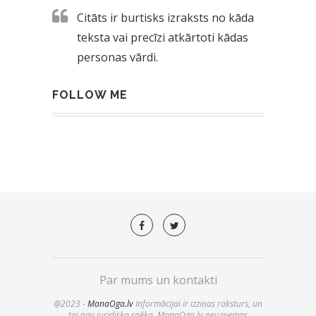
Citāts ir burtisks izraksts no kāda
teksta vai precīzi atkārtoti kādas
personas vārdi.
FOLLOW ME
Par mums un kontakti
@2023 -
ManaOga.lv
Informācijai ir izziņas raksturs, un
tai nav juridiska spēka. ManaOga.lv neuzņemas