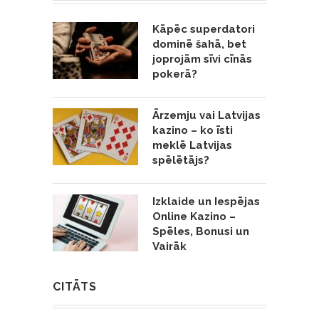
Kāpēc superdatori
dominē šahā, bet
joprojām sīvi cīnās
pokerā?
Ārzemju vai Latvijas
kazino – ko īsti
meklē Latvijas
spēlētājs?
Izklaide un Iespējas
Online Kazino –
Spēles, Bonusi un
Vairāk
CITĀTS