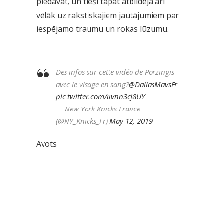
piedāvāt, un tieši tāpat atbildēja arī
vēlāk uz rakstiskajiem jautājumiem par
iespējamo traumu un rokas lūzumu.
Des infos sur cette vidéo de Porzingis
avec le visage en sang?
@DallasMavsFr
pic.twitter.com/uvnn3cJ8UY
— New York Knicks France
(@NY_Knicks_Fr)
May 12, 2019
Avots