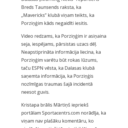
Breds Taunsends raksta, ka
„Mavericks” klubā viņam teikts, ka
Porziņģim kāds negaidīti iesitis.
Video redzams, ka Porziņģim ir asiņaina
seja, iespējams, pārsistas uzacs dēļ.
Neapstiprināta informācija liecina, ka
Porziņģim varētu būt rokas lūzums,
taču ESPN vēsta, ka Dalasas klubā
saņemta informācija, ka Porziņģis
nozīmīgas traumas šajā incidentā
neesot guvis.
Kristapa brālis Mārtiņš iepriekš
portālam Sportacentrs.com norādīja, ka
viņam nav plašāku komentāru, ko