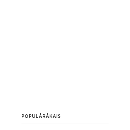
POPULĀRĀKAIS