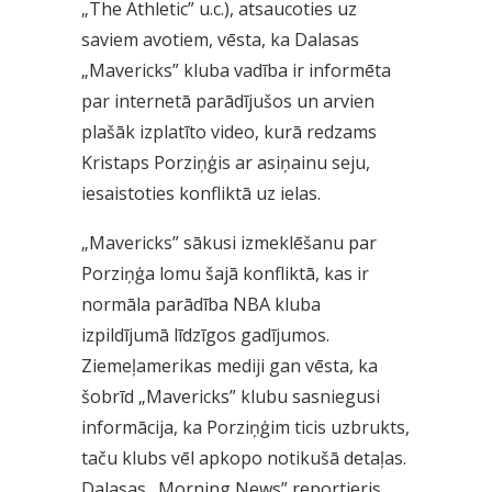
„The Athletic” u.c.), atsaucoties uz
saviem avotiem, vēsta, ka Dalasas
„Mavericks” kluba vadība ir informēta
par internetā parādījušos un arvien
plašāk izplatīto video, kurā redzams
Kristaps Porziņģis ar asiņainu seju,
iesaistoties konfliktā uz ielas.
„Mavericks” sākusi izmeklēšanu par
Porziņģa lomu šajā konfliktā, kas ir
normāla parādība NBA kluba
izpildījumā līdzīgos gadījumos.
Ziemeļamerikas mediji gan vēsta, ka
šobrīd „Mavericks” klubu sasniegusi
informācija, ka Porziņģim ticis uzbrukts,
taču klubs vēl apkopo notikušā detaļas.
Dalasas „Morning News” reportieris