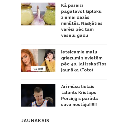
Kā pareizi
pagatavot ķiploku
ziemai dažās
minūtēs. Našķēties
varēsi pēc tam
veselu gadu
Ieteicamie matu
griezumi sievietēm
pēc 40, lai izskatītos
jaunāka (Foto)
Arī mūsu lielais
talants Kristaps
Porziņģis parāda
savu nostāju‼️‼️‼️
JAUNĀKAIS