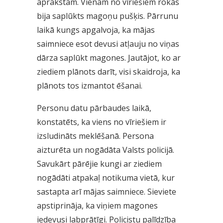
aprakstam. Vienam no vīriešiem rokās
bija saplūkts magoņu pušķis. Pārrunu
laikā kungs apgalvoja, ka mājas
saimniece esot devusi atļauju no viņas
dārza saplūkt magones. Jautājot, ko ar
ziediem plānots darīt, visi skaidroja, ka
plānots tos izmantot ēšanai.
Personu datu pārbaudes laikā,
konstatēts, ka viens no vīriešiem ir
izsludināts meklēšanā. Persona
aizturēta un nogādāta Valsts policijā.
Savukārt pārējie kungi ar ziediem
nogādāti atpakaļ notikuma vietā, kur
sastapta arī mājas saimniece. Sieviete
apstiprināja, ka viņiem magones
iedevusi labprātīgi. Policistu palīdzība