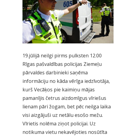
19.jūlijā neilgi pirms pulksten 12.00
Rīgas pašvaldības policijas Ziemeļu
pārvaldes darbinieki saņēma
informāciju no kāda vērīga iedzīvotāja,
kurš Vecāķos pie kaimiņu mājas
pamanījis četrus aizdomīgus vīriešus
lienam pāri žogam, bet pēc neilga laika
visi aizgājuši uz netālu esošo mežu.
Vīrietis nolēma ziņot policijai. Uz
notikuma vietu nekavējoties nosūtīta