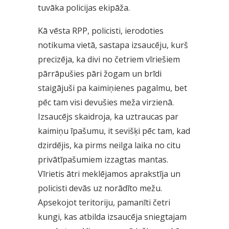
tuvāka policijas ekipāža.
Kā vēsta RPP, policisti, ierodoties
notikuma vietā, sastapa izsaucēju, kurš
precizēja, ka divi no četriem vīriešiem
pārrāpušies pāri žogam un brīdi
staigājuši pa kaimiņienes pagalmu, bet
pēc tam visi devušies meža virzienā.
Izsaucējs skaidroja, ka uztraucas par
kaimiņu īpašumu, it sevišķi pēc tam, kad
dzirdējis, ka pirms neilga laika no citu
privātīpašumiem izzagtas mantas.
Vīrietis ātri meklējamos aprakstīja un
policisti devās uz norādīto mežu.
Apsekojot teritoriju, pamanīti četri
kungi, kas atbilda izsaucēja sniegtajam