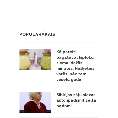
POPULĀRĀKAIS
Kā pareizi
pagatavot ķiploku
ziemai dažās
minūtēs. Našķēties
varēsi pēc tam
veselu gadu
Sibīrijas zāļu sievas
astoņpadsmit zelta
padomi