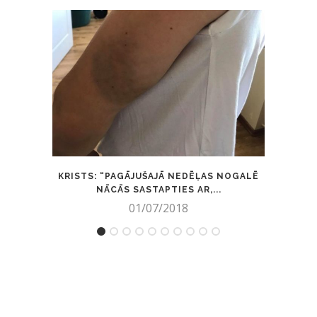
KRISTS: “PAGĀJUŠAJĀ NEDĒĻAS NOGALĒ
IESK
NĀCĀS SASTAPTIES AR,...
01/07/2018