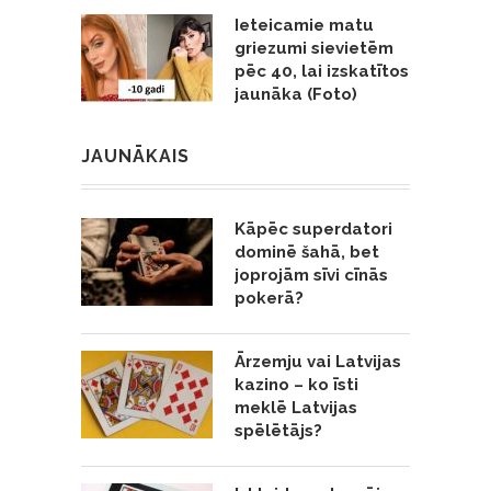
Ieteicamie matu
griezumi sievietēm
pēc 40, lai izskatītos
jaunāka (Foto)
JAUNĀKAIS
Kāpēc superdatori
dominē šahā, bet
joprojām sīvi cīnās
pokerā?
Ārzemju vai Latvijas
kazino – ko īsti
meklē Latvijas
spēlētājs?