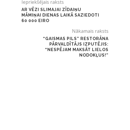
Iepriekšējais raksts
AR VĒZI SLIMAJAI ZĪDAIŅU
MĀMIŅAI DIENAS LAIKĀ SAZIEDOTI
60 000 EIRO
Nākamais raksts
“GAISMAS PILS” RESTORĀNA
PĀRVALDĪTĀJS IZPUTĒJIS:
“NESPĒJAM MAKSĀT LIELOS
NODOKĻUS!”