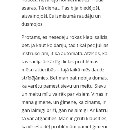
asaras. Tā diena… Tas bija biedējoši,
aizvainojoši. Es izmisumā raudāju un
dusmojos.
Protams, es nesēdēju rokas klēpī salicis,
bet, ja kaut ko darīju, tad tikai pēc Jūlijas
instrukcijām, it kā automātā. Atzīšos, ka
tas radīja ārkārtīgi lielas problēmas
mūsu attiecībās – tajā laikā mēs daudz
strīdējāmies. Bet man pat nebija domas,
ka varētu pamest sievu un meitu. Sievu
un meitu mīlu vairāk par visiem. Viņas ir
mana ģimene, un ģimenē, kā zināms, ir
gan laimīgi brīži, gan nelaimīgi. Ar katru
tā var atgadīties. Man ir grūti klausīties,
ka vīriešu dēļ problēmām pamet ģimeni.