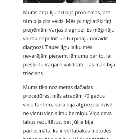
Mums ar Jūliju arī bija problēmas, bet
tām bija cits veids. Mēs pilnīgi atšķirīgi
pieņēmām Varjas diagnozi. Es mēģināju
vairāk nopelnīt un turpināju noraidīt
diagnozi. Tāpēc ilgu laiku mēs
nevarējām pieņemt lēmumu par to, lai
piešķirtu Varjai nivaliditāti. Tas man bija
trieciens.
Mums tika nozīmētas dažādas
procedūras, mēs atradām 70 gadus
vecu tantiņu, kura bija atgriezusi dzīvē
ne vienu vien slimu bērniņu. Viņa deva
labus rezultātus, bet Jūlija bija
pārliecināta, ka ir vēl labākas metodes,