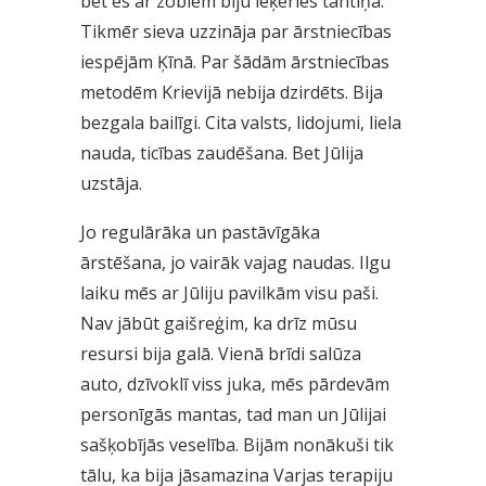
bet es ar zobiem biju ieķēries tantiņā.
Tikmēr sieva uzzināja par ārstniecības
iespējām Ķīnā. Par šādām ārstniecības
metodēm Krievijā nebija dzirdēts. Bija
bezgala bailīgi. Cita valsts, lidojumi, liela
nauda, ticības zaudēšana. Bet Jūlija
uzstāja.
Jo regulārāka un pastāvīgāka
ārstēšana, jo vairāk vajag naudas. Ilgu
laiku mēs ar Jūliju pavilkām visu paši.
Nav jābūt gaišreģim, ka drīz mūsu
resursi bija galā. Vienā brīdi salūza
auto, dzīvoklī viss juka, mēs pārdevām
personīgās mantas, tad man un Jūlijai
sašķobījās veselība. Bijām nonākuši tik
tālu, ka bija jāsamazina Varjas terapiju