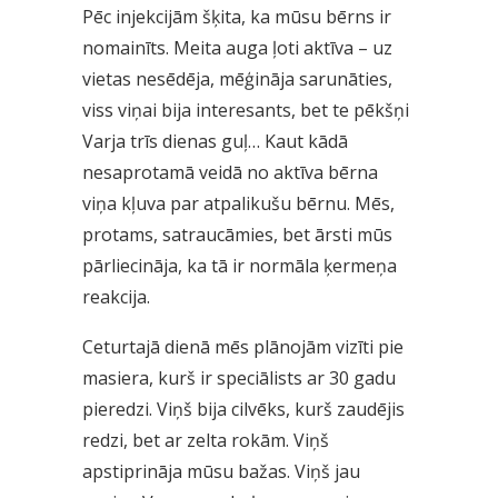
Pēc injekcijām šķita, ka mūsu bērns ir
nomainīts. Meita auga ļoti aktīva – uz
vietas nesēdēja, mēģināja sarunāties,
viss viņai bija interesants, bet te pēkšņi
Varja trīs dienas guļ… Kaut kādā
nesaprotamā veidā no aktīva bērna
viņa kļuva par atpalikušu bērnu. Mēs,
protams, satraucāmies, bet ārsti mūs
pārliecināja, ka tā ir normāla ķermeņa
reakcija.
Ceturtajā dienā mēs plānojām vizīti pie
masiera, kurš ir speciālists ar 30 gadu
pieredzi. Viņš bija cilvēks, kurš zaudējis
redzi, bet ar zelta rokām. Viņš
apstiprināja mūsu bažas. Viņš jau