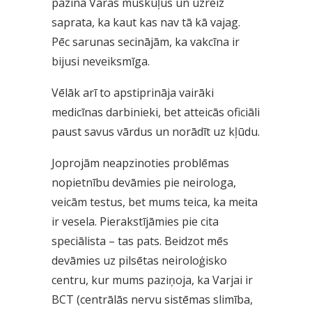
pazina Varas muskuļus un uzreiz
saprata, ka kaut kas nav tā kā vajag.
Pēc sarunas secinājām, ka vakcīna ir
bijusi neveiksmīga.
Vēlāk arī to apstiprināja vairāki
medicīnas darbinieki, bet atteicās oficiāli
paust savus vārdus un norādīt uz kļūdu.
Joprojām neapzinoties problēmas
nopietnību devāmies pie neirologa,
veicām testus, bet mums teica, ka meita
ir vesela. Pierakstījāmies pie cita
speciālista – tas pats. Beidzot mēs
devāmies uz pilsētas neiroloģisko
centru, kur mums paziņoja, ka Varjai ir
BCT (centrālās nervu sistēmas slimība,