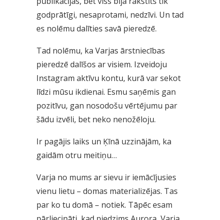
publikācijas, bet viss bija rakstīts tik
godprātīgi, nesaprotami, nedzīvi. Un tad
es nolēmu dalīties savā pieredzē.
Tad nolēmu, ka Varjas ārstniecības
pieredzē dalīšos ar visiem. Izveidoju
Instagram aktīvu kontu, kurā var sekot
līdzi mūsu ikdienai. Esmu saņēmis gan
pozitīvu, gan nosodošu vērtējumu par
šādu izvēli, bet neko nenožēloju.
Ir pagājis laiks un Ķīnā uzzinājām, ka
gaidām otru meitiņu…
Varja no mums ar sievu ir iemācījusies
vienu lietu – domas materializējas. Tas
par ko tu domā – notiek. Tāpēc esam
pārliecināti, kad piedzims Aurora, Varja