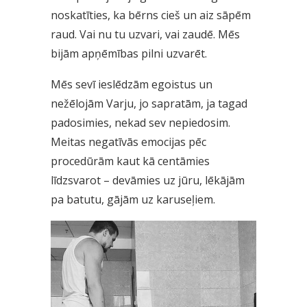
noskatīties, ka bērns cieš un aiz sāpēm
raud. Vai nu tu uzvari, vai zaudē. Mēs
bijām apņēmības pilni uzvarēt.
Mēs sevī ieslēdzām egoistus un
nežēlojām Varju, jo sapratām, ja tagad
padosimies, nekad sev nepiedosim.
Meitas negatīvās emocijas pēc
procedūrām kaut kā centāmies
līdzsvarot – devāmies uz jūru, lēkājām
pa batutu, gājām uz karuseļiem.