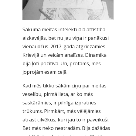
Sākumā meitas intelektuālā attīstība
aizkavējās, bet nu jau viņa ir panākusi
vienaudžus. 2017. gadā atgriezāmies
Krievijā un veicām analīzes. Dinamika
bija ļoti pozitīva. Un, protams, mēs
joprojām esam ceļā.
Kad mēs tikko sākām cīņu par meitas
veselību, pirmā lieta, ar ko mēs
saskārāmies, ir pilnīga izpratnes
trūkums. Pirmkārt, mēs vēlējāmies
atrast cilvēkus, kuri jau to ir paveikuši.
Bet mēs neko neatradām. Bija dažādas