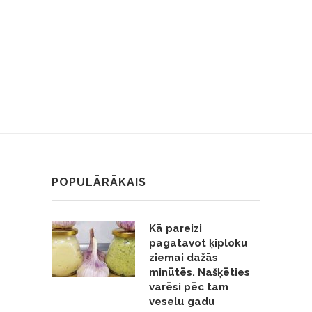
POPULĀRĀKAIS
Kā pareizi
pagatavot ķiploku
ziemai dažās
minūtēs. Našķēties
varēsi pēc tam
veselu gadu