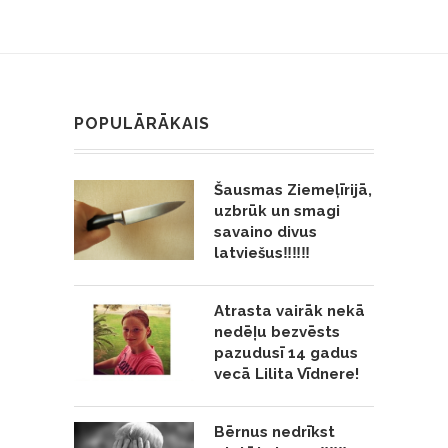
POPULĀRĀKAIS
Šausmas Ziemeļīrijā,
uzbrūk un smagi
savaino divus
latviešus‼️‼️‼️
Atrasta vairāk nekā
nedēļu bezvēsts
pazudusī 14 gadus
vecā Lilita Vīdnere!
Bērnus nedrīkst