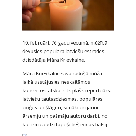
10. februārī, 76 gadu vecumā, mūžībā
devusies populārā latviešu estrādes
dziedātāja Māra Krievkalne.
Māra Krievkalne sava radošā mūža
laikā uzstājusies neskaitāmos
koncertos, atskaņots plašs repertuārs:
latviešu tautasdziesmas, populāras
ziņģes un šlāgeri, senāki un jauni
ārzemju un pašmāju autoru darbi, no
kuriem daudzi tapuši tieši viņas balsij.