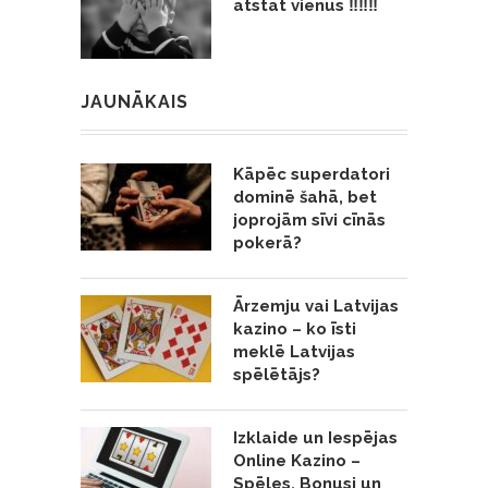
atstāt vienus ‼️‼️‼️
JAUNĀKAIS
Kāpēc superdatori
dominē šahā, bet
joprojām sīvi cīnās
pokerā?
Ārzemju vai Latvijas
kazino – ko īsti
meklē Latvijas
spēlētājs?
Izklaide un Iespējas
Online Kazino –
Spēles, Bonusi un