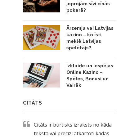
joprojām sīvi cīnās
pokerā?
Ārzemju vai Latvijas
kazino – ko īsti
meklē Latvijas
spēlētājs?
Izklaide un Iespējas
Online Kazino –
Spēles, Bonusi un
Vairāk
CITĀTS
Citāts ir burtisks izraksts no kāda
teksta vai precīzi atkārtoti kādas