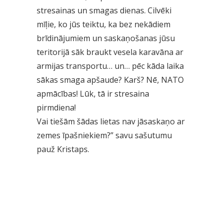
stresainas un smagas dienas. Cilvēki
mīļie, ko jūs teiktu, ka bez nekādiem
brīdinājumiem un saskaņošanas jūsu
teritorijā sāk braukt vesela karavāna ar
armijas transportu… un… pēc kāda laika
sākas smaga apšaude? Karš? Nē, NATO
apmācības! Lūk, tā ir stresaina
pirmdiena!
Vai tiešām šādas lietas nav jāsaskaņo ar
zemes īpašniekiem?” savu sašutumu
pauž Kristaps.