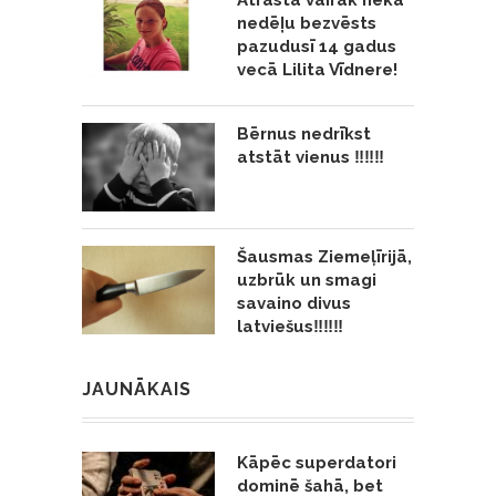
Atrasta vairāk nekā
nedēļu bezvēsts
pazudusī 14 gadus
vecā Lilita Vīdnere!
Bērnus nedrīkst
atstāt vienus ‼️‼️‼️
Šausmas Ziemeļīrijā,
uzbrūk un smagi
savaino divus
latviešus‼️‼️‼️
JAUNĀKAIS
Kāpēc superdatori
dominē šahā, bet