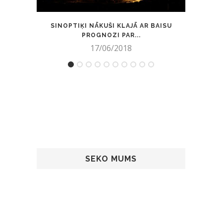
SINOPTIĶI NĀKUŠI KLAJĀ AR BAISU
PALĪ
PROGNOZI PAR...
17/06/2018
SEKO MUMS