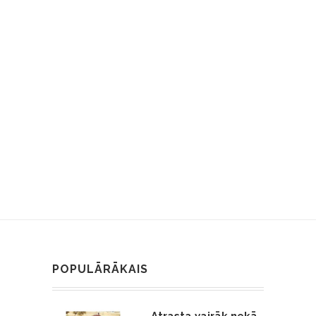
POPULĀRĀKAIS