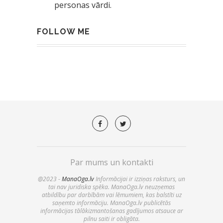
personas vārdi.
FOLLOW ME
Par mums un kontakti
@2023 -
ManaOga.lv
Informācijai ir izziņas raksturs, un
tai nav juridiska spēka. ManaOga.lv neuzņemas
atbildību par darbībām vai lēmumiem, kas balstīti uz
saņemto informāciju. ManaOga.lv publicētās
informācijas tālākizmantošanas gadījumos atsauce ar
pilnu saiti ir obligāta.