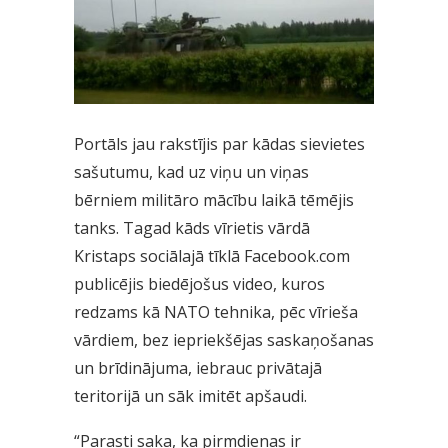
Portāls jau rakstījis par kādas sievietes
sašutumu, kad uz viņu un viņas
bērniem militāro mācību laikā tēmējis
tanks. Tagad kāds vīrietis vārdā
Kristaps sociālajā tīklā Facebook.com
publicējis biedējošus video, kuros
redzams kā NATO tehnika, pēc vīrieša
vārdiem, bez iepriekšējas saskaņošanas
un brīdinājuma, iebrauc privātajā
teritorijā un sāk imitēt apšaudi.
“Parasti saka, ka pirmdienas ir