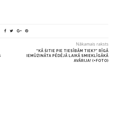
Nākamais raksts
“KĀ ŠITIE PIE TIESĪBĀM TIEK?” RĪGĀ
S
IEMŪŽINĀTA PĒDĒJĀ LAIKĀ SMIEKLĪGĀKĀ
AVĀRIJA! (+FOTO)