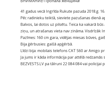
ВНИМАНИЕ! Пропала женщина!
41 gadus vecā Ingrīda Rukute pazuda 2018.g. 16.
Pēc radinieku teiktā, sieviete pazušanas dienā a
Balvos, lai dotos uz pilsētu. Teica ka vakarā bū
ziņu, un atrašanas vieta nav zināma. Visdrīzāk I
Pazīmes: 160 cm gara, vidējas miesas būves, gaiši 
Bija ģērbusies: gaišā apģērbā.
Līdzi bija: mobilais telefons CAT S60 ar Amigo p
Ja jums ir kāda informācija par attēlā redzamās s
BEZVESTS.LV pa tālruni 22 084 084 vai policijai p