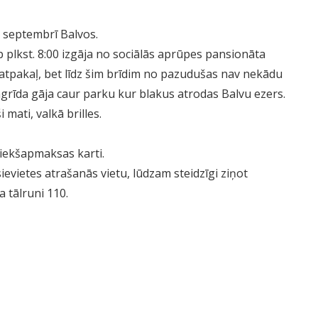
 septembrī Balvos.
p plkst. 8:00 izgāja no sociālās aprūpes pansionāta
s atpakaļ, bet līdz šim brīdim no pazudušas nav nekādu
ngrīda gāja caur parku kur blakus atrodas Balvu ezers.
mati, valkā brilles.
riekšapmaksas karti.
ievietes atrašanās vietu, lūdzam steidzīgi ziņot
a tālruni 110.