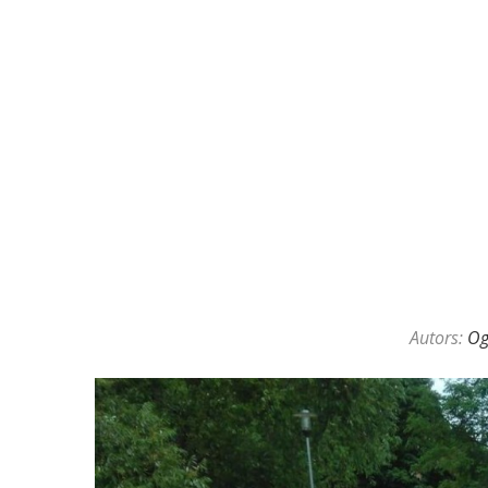
KAZINO DĪLERU APSLĒPTĀ VAL
Autors:
O