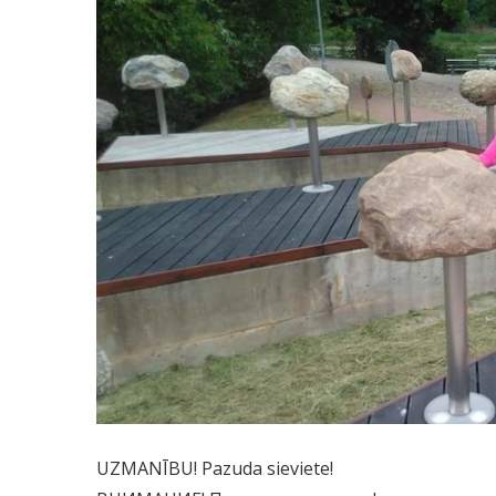
UZMANĪBU! Pazuda sieviete!