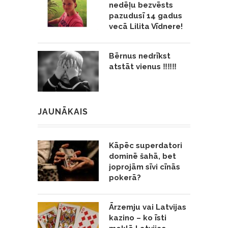
nedēļu bezvēsts
pazudusī 14 gadus
vecā Lilita Vīdnere!
Bērnus nedrīkst
atstāt vienus ‼️‼️‼️
JAUNĀKAIS
Kāpēc superdatori
dominē šahā, bet
joprojām sīvi cīnās
pokerā?
Ārzemju vai Latvijas
kazino – ko īsti