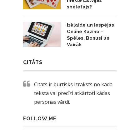
meklē Latvijas
spēlētājs?
Izklaide un Iespējas
Online Kazino –
Spēles, Bonusi un
Vairāk
CITĀTS
Citāts ir burtisks izraksts no kāda
teksta vai precīzi atkārtoti kādas
personas vārdi.
FOLLOW ME