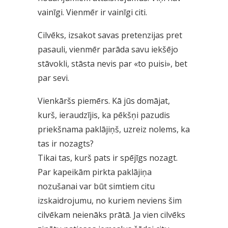
vainīgi. Vienmēr ir vainīgi citi.
Cilvēks, izsakot savas pretenzijas pret
pasauli, vienmēr parāda savu iekšējo
stāvokli, stāsta nevis par «to puisi», bet
par sevi.
Vienkāršs piemērs. Kā jūs domājat,
kurš, ieraudzījis, ka pēkšņi pazudis
priekšnama paklājiņš, uzreiz nolems, ka
tas ir nozagts?
Tikai tas, kurš pats ir spējīgs nozagt.
Par kapeikām pirkta paklājiņa
nozušanai var būt simtiem citu
izskaidrojumu, no kuriem neviens šim
cilvēkam neienāks prātā. Ja vien cilvēks