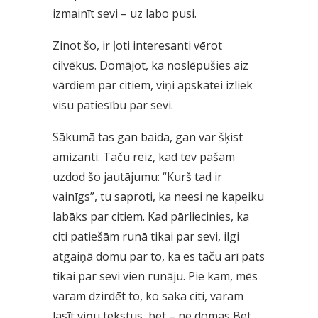
izmainīt sevi – uz labo pusi.
Zinot šo, ir ļoti interesanti vērot
cilvēkus. Domājot, ka noslēpušies aiz
vārdiem par citiem, viņi apskatei izliek
visu patiesību par sevi.
Sākumā tas gan baida, gan var šķist
amizanti. Taču reiz, kad tev pašam
uzdod šo jautājumu: “Kurš tad ir
vainīgs”, tu saproti, ka neesi ne kapeiku
labāks par citiem. Kad pārliecinies, ka
citi patiešām runā tikai par sevi, ilgi
atgaiņā domu par to, ka es taču arī pats
tikai par sevi vien runāju. Pie kam, mēs
varam dzirdēt to, ko saka citi, varam
lasīt viņu tekstus, bet – ne domas Bet