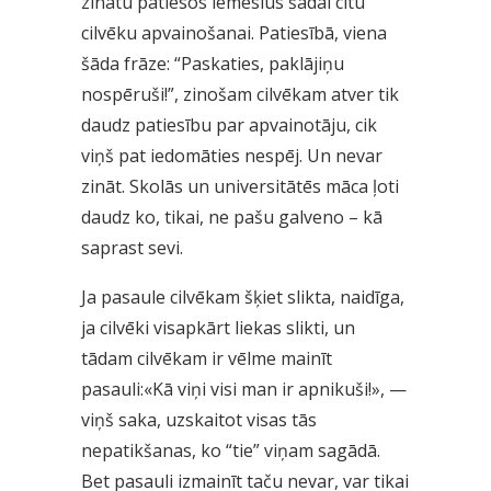
zinātu patiesos iemeslus šādai citu
cilvēku apvainošanai. Patiesībā, viena
šāda frāze: “Paskaties, paklājiņu
nospēruši!”, zinošam cilvēkam atver tik
daudz patiesību par apvainotāju, cik
viņš pat iedomāties nespēj. Un nevar
zināt. Skolās un universitātēs māca ļoti
daudz ko, tikai, ne pašu galveno – kā
saprast sevi.
Ja pasaule cilvēkam šķiet slikta, naidīga,
ja cilvēki visapkārt liekas slikti, un
tādam cilvēkam ir vēlme mainīt
pasauli:«Kā viņi visi man ir apnikuši!», —
viņš saka, uzskaitot visas tās
nepatikšanas, ko “tie” viņam sagādā.
Bet pasauli izmainīt taču nevar, var tikai