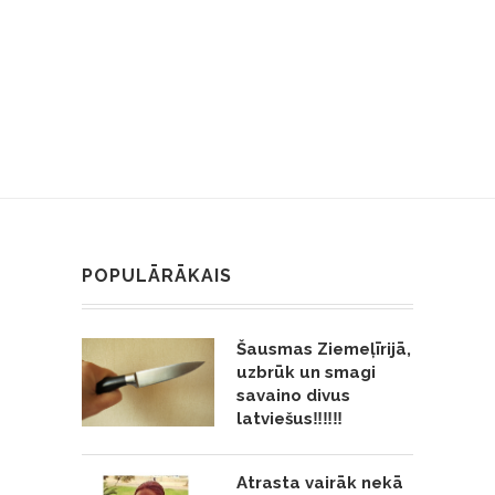
POPULĀRĀKAIS
Šausmas Ziemeļīrijā,
uzbrūk un smagi
savaino divus
latviešus‼️‼️‼️
Atrasta vairāk nekā