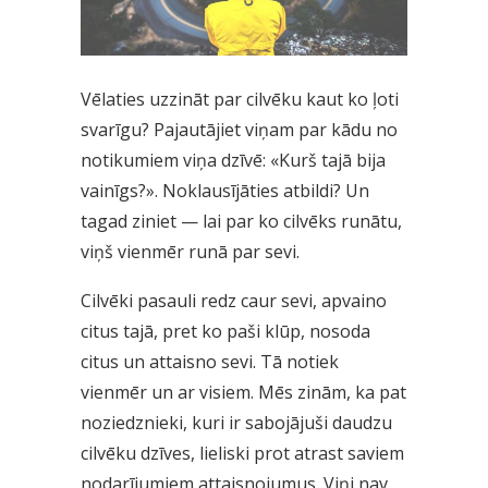
Vēlaties uzzināt par cilvēku kaut ko ļoti
svarīgu? Pajautājiet viņam par kādu no
notikumiem viņa dzīvē: «Kurš tajā bija
vainīgs?». Noklausījāties atbildi? Un
tagad ziniet — lai par ko cilvēks runātu,
viņš vienmēr runā par sevi.
Cilvēki pasauli redz caur sevi, apvaino
citus tajā, pret ko paši klūp, nosoda
citus un attaisno sevi. Tā notiek
vienmēr un ar visiem. Mēs zinām, ka pat
noziedznieki, kuri ir sabojājuši daudzu
cilvēku dzīves, lieliski prot atrast saviem
nodarījumiem attaisnojumus. Viņi nav