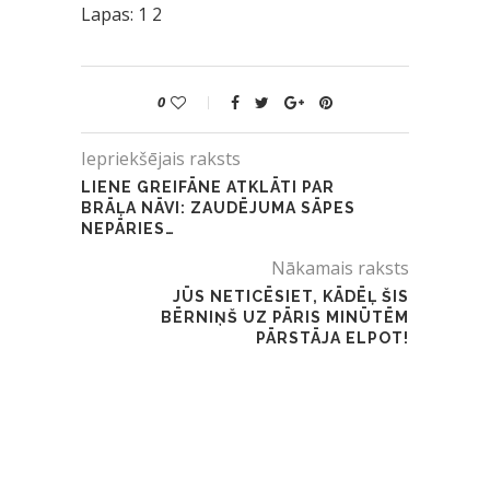
Lapas:
1
2
0
Iepriekšējais raksts
LIENE GREIFĀNE ATKLĀTI PAR
BRĀĻA NĀVI: ZAUDĒJUMA SĀPES
NEPĀRIES…
Nākamais raksts
JŪS NETICĒSIET, KĀDĒĻ ŠIS
BĒRNIŅŠ UZ PĀRIS MINŪTĒM
PĀRSTĀJA ELPOT!