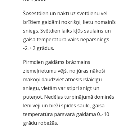
Šosestdien un naktī uz svētdienu vēl
brīžiem gaidāmi nokrišņi, lietu nomainīs
sniegs. Svētdien laiks kļūs saulains un
gaisa temperatūra vairs nepārsniegs
-2..+2 grādus.
Pirmdien gaidāms brāzmains
ziemeļrietumu vējš, no jūras nākoši
mākoņi daudzviet atnesīs īslaicīgu
sniegu, vietām var stipri snigt un
puteņot. Nedēļas turpinājumā dominēs
lēni vēji un bieži spīdēs saule, gaisa
temperatūra pārsvarā gaidāma 0..-10
grādu robežās.