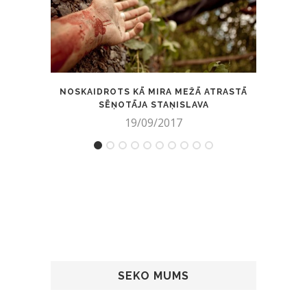
NOSKAIDROTS KĀ MIRA MEŽĀ ATRASTĀ
VIDEO
SĒŅOTĀJA STAŅISLAVA
19/09/2017
SEKO MUMS