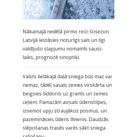
Nākamajā nedēļā pirmo reizi šosezon
Latvijā iestāsies noturīgs sals un ilgi
valdījušo slapjumu nomainīs sauss
laiks, prognozē sinoptiķi.
Valsts lielākajā daļā sniega būs maz vai
nemaz, tādēļ sasals zemes virskārta un
beigsies šķīdonis uz grants un zemes
ceļiem. Pamazām aizsals ūdenstilpes,
izņemot upju straujākos posmus, un
pazemināsies ūdens līmenis. Daudzās
slēpošanas trasēs varēs sākt sniega
ražošanu.