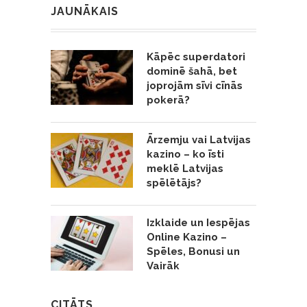
JAUNĀKAIS
Kāpēc superdatori
dominē šahā, bet
joprojām sīvi cīnās
pokerā?
Ārzemju vai Latvijas
kazino – ko īsti
meklē Latvijas
spēlētājs?
Izklaide un Iespējas
Online Kazino –
Spēles, Bonusi un
Vairāk
CITĀTS