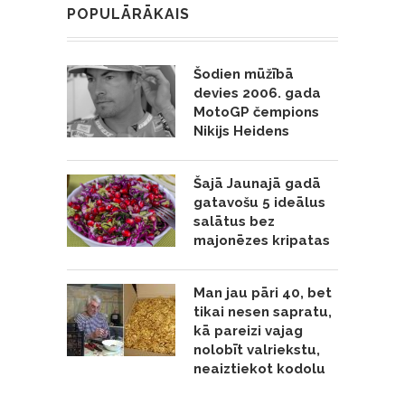
POPULĀRĀKAIS
Šodien mūžībā
devies 2006. gada
MotoGP čempions
Nikijs Heidens
Šajā Jaunajā gadā
gatavošu 5 ideālus
salātus bez
majonēzes kripatas
Man jau pāri 40, bet
tikai nesen sapratu,
kā pareizi vajag
nolobīt valriekstu,
neaiztiekot kodolu