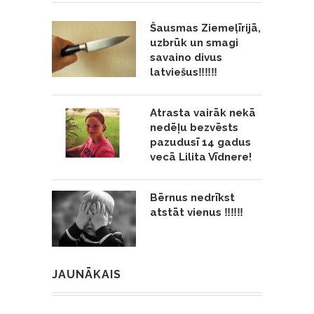
Šausmas Ziemeļīrijā,
uzbrūk un smagi
savaino divus
latviešus‼️‼️‼️
Atrasta vairāk nekā
nedēļu bezvēsts
pazudusī 14 gadus
vecā Lilita Vīdnere!
Bērnus nedrīkst
atstāt vienus ‼️‼️‼️
JAUNĀKAIS