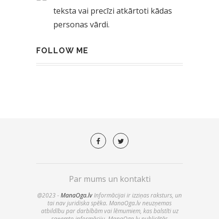
teksta vai precīzi atkārtoti kādas
personas vārdi.
FOLLOW ME
Par mums un kontakti
@2023 -
ManaOga.lv
Informācijai ir izziņas raksturs, un
tai nav juridiska spēka. ManaOga.lv neuzņemas
atbildību par darbībām vai lēmumiem, kas balstīti uz
saņemto informāciju. ManaOga.lv publicētās