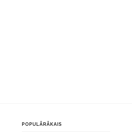
POPULĀRĀKAIS