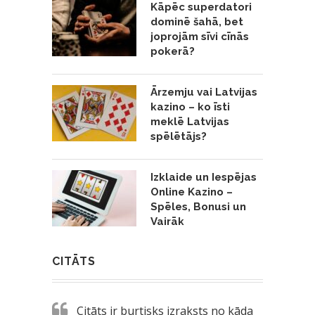
Kāpēc superdatori
dominē šahā, bet
joprojām sīvi cīnās
pokerā?
Ārzemju vai Latvijas
kazino – ko īsti
meklē Latvijas
spēlētājs?
Izklaide un Iespējas
Online Kazino –
Spēles, Bonusi un
Vairāk
CITĀTS
Citāts ir burtisks izraksts no kāda