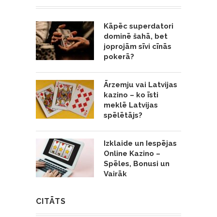
Kāpēc superdatori
dominē šahā, bet
joprojām sīvi cīnās
pokerā?
Ārzemju vai Latvijas
kazino – ko īsti
meklē Latvijas
spēlētājs?
Izklaide un Iespējas
Online Kazino –
Spēles, Bonusi un
Vairāk
CITĀTS