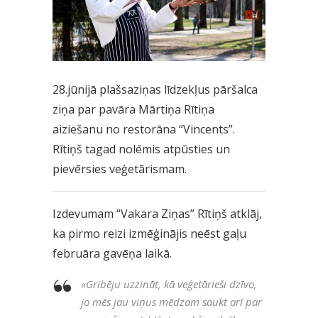
28.jūnijā plašsaziņas līdzekļus pāršalca
ziņa par pavāra Mārtiņa Rītiņa
aiziešanu no restorāna “Vincents”.
Rītiņš tagad nolēmis atpūsties un
pievērsies veģetārismam.
Izdevumam “Vakara Ziņas” Rītiņš atklāj,
ka pirmo reizi izmēģinājis neēst gaļu
februāra gavēņa laikā.
«
Gribēju uzzināt, kā veģetārieši dzīvo,
jo mēs jau viņus mēdzam saukt arī par