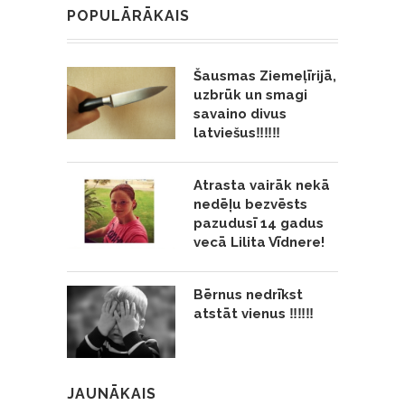
POPULĀRĀKAIS
Šausmas Ziemeļīrijā,
uzbrūk un smagi
savaino divus
latviešus‼️‼️‼️
Atrasta vairāk nekā
nedēļu bezvēsts
pazudusī 14 gadus
vecā Lilita Vīdnere!
Bērnus nedrīkst
atstāt vienus ‼️‼️‼️
JAUNĀKAIS