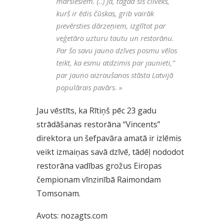
marsiešiem. (..) Jā, tagad šis cilvēks,
kurš ir ēdis čūskas, grib vairāk
pievērsties dārzeņiem, izglītot par
veģetāro uzturu tautu un restorānu.
Par šo savu jauno dzīves posmu vēlos
teikt, ka esmu atdzimis par jaunieti,”
par jauno aizraušanos stāsta Latvijā
populārais pavārs.
»
Jau vēstīts, ka Rītiņš pēc 23 gadu
strādāšanas restorāna “Vincents”
direktora un šefpavāra amatā ir izlēmis
veikt izmaiņas savā dzīvē, tādēļ nododot
restorāna vadības grožus Eiropas
čempionam vīnzinībā Raimondam
Tomsonam.
Avots: nozagts.com