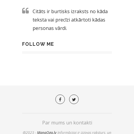
Citāts ir burtisks izraksts no kāda
teksta vai precīzi atkārtoti kādas
personas vārdi.
FOLLOW ME
Par mums un kontakti
@2023 -
ManaOga.lv
Informācijai ir izziņas raksturs, un