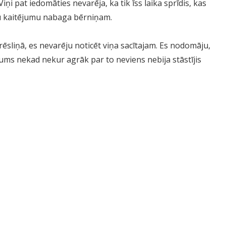
Viņi pat iedomāties nevarēja, ka tik īss laika sprīdis, kas
du kaitējumu nabaga bērniņam.
ēsliņā, es nevarēju noticēt viņa sacītajam. Es nodomāju,
ums nekad nekur agrāk par to neviens nebija stāstījis