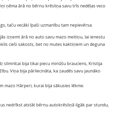
 viņi ņēma ārā no bērnu krēsliņa savu trīs nedēļas veco
ilgs, taču vecāki īpaši uzmanību tam nepievērsa.
ījās izņemt ārā no auto savu mazo meitiņu, lai ienestu
 žoklis cieši sakosts, bet no mutes kaktiņiem un deguna
z slimnīcai bija tikai piecu minūšu brauciens, Kristija
ūžību. Viņa bija pārliecināta, ka zaudēs savu jaunāko
ām mazo Hārperi, kurai bija sākusies lēkme.
us nedrīkst atstāt bērnu autokrēsliņā ilgāk par stundu,