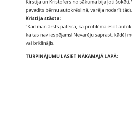
Kirstija un Kristofers no sākuma bija ļoti šokēti. 
pavadīts bērnu autokrēsliņā, varēja nodarīt tā
Kristija stāsta:
“Kad man ārsts pateica, ka problēma esot autokr
ka tas nav iespējams! Nevarēju saprast, kādēļ m
vai brīdinājis.
TURPINĀJUMU LASIET NĀKAMAJĀ LAPĀ: