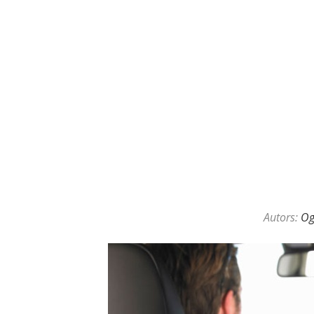
KAZINO DĪLERU APSLĒPTĀ VAL
Autors:
O