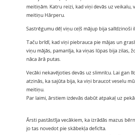
meitiņām. Katru reizi, kad viņi devās uz veikalu,
meitiņu Hārperu.
Sastrēgumu dēļ viņu ceļš mājup bija salīdzinoši 
Taču brīdī, kad viņi piebrauca pie mājas un gras
viņu mājās, pamanīja, ka viņas lūpas bija zilas,
nāca ārā putas.
Vecāki nekavējoties devās uz slimnīcu. Lai gan līd
atzinās, ka sajūta bija, ka viņi braucot veselu m
meitiņu.
Par laimi, ārstiem izdevās dabūt atpakaļ uz pek
Ārsti pastāstīja vecākiem, ka izrādās mazus bērn
jo tas novedot pie skābekļa deficīta.