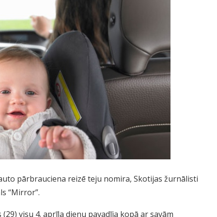
auto pārbrauciena reizē teju nomira, Skotijas žurnālisti
ls “Mirror”.
ks (29) visu 4. aprīļa dienu pavadīja kopā ar savām