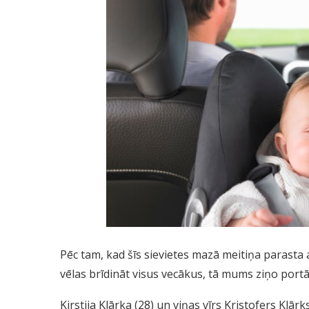
Pēc tam, kad šīs sievietes mazā meitiņa parasta 
vēlas brīdināt visus vecākus, tā mums ziņo portā
Kirstija Klārka (28) un viņas vīrs Kristofers Klār