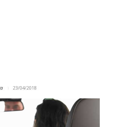
ODA – DAŽĀDI SIGNĀLI UN...
ga
23/04/2018