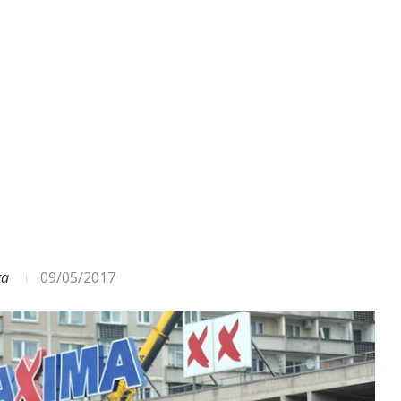
ODA – DAŽĀDI SIGNĀLI UN...
ga
09/05/2017