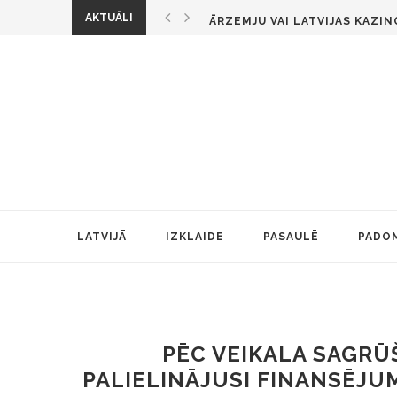
KĀPĒC SUPERDATORI DOMINĒ Š
AKTUĀLI
ĀRZEMJU VAI LATVIJAS KAZINO
IZKLAIDE UN IESPĒJAS ONLIN
KĀ ORGANIZĒT PRIVĀTAS SPO
KĀ ATPAZĪT UN IZVAIRĪTIES 
VISU LAIKU POPULĀRĀKĀS R
VEICINIET SAVU RADOŠUMU: 
POPULĀRĀKĀS E-SPORTS SPĒ
POPULĀRĀKIE IZKLAIDES VEI
KAZINO DĪLERU APSLĒPTĀ VAL
KĀPĒC SUPERDATORI DOMINĒ Š
ĀRZEMJU VAI LATVIJAS KAZINO
LATVIJĀ
IZKLAIDE
PASAULĒ
PADO
IZKLAIDE UN IESPĒJAS ONLIN
KĀ ORGANIZĒT PRIVĀTAS SPO
KĀ ATPAZĪT UN IZVAIRĪTIES 
VISU LAIKU POPULĀRĀKĀS R
VEICINIET SAVU RADOŠUMU: 
PĒC VEIKALA SAGRŪ
POPULĀRĀKĀS E-SPORTS SPĒ
PALIELINĀJUSI FINANSĒJ
POPULĀRĀKIE IZKLAIDES VEI