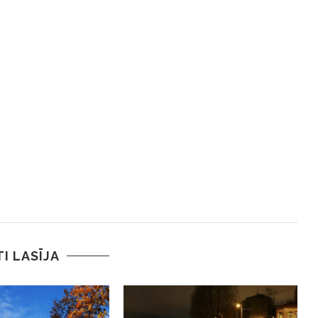
TI LASĪJA