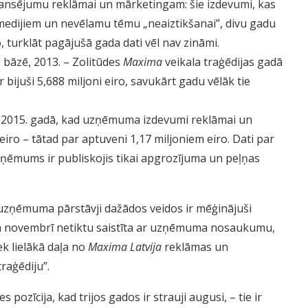
inansējumu reklāmai un mārketingam: šie izdevumi, kas
r medijiem un nevēlamu tēmu „neaiztikšanai”, divu gadu
, turklāt pagājušā gada dati vēl nav zināmi.
 bāzē, 2013. – Zolitūdes
Maxima
veikala traģēdijas gadā
juši 5,688 miljoni eiro, savukārt gadu vēlāk tie
s 2015. gadā, kad uzņēmuma izdevumi reklāmai un
iro – tātad par aptuveni 1,17 miljoniem eiro. Dati par
zņēmums ir publiskojis tikai apgrozījuma un peļņas
ka uzņēmuma pārstāvji dažādos veidos ir mēģinājuši
a novembrī netiktu saistīta ar uzņēmuma nosaukumu,
iek lielākā daļa no
Maxima Latvija
reklāmas un
raģēdiju”.
s pozīcija, kad trijos gados ir strauji augusi, – tie ir