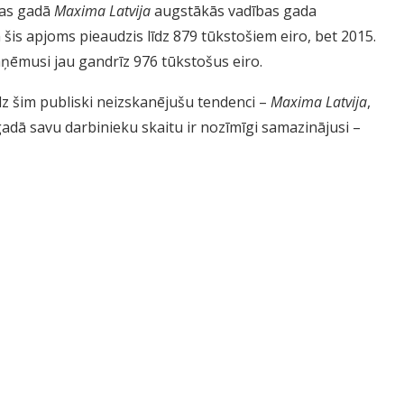
jas gadā
Maxima Latvija
augstākās vadības gada
 šis apjoms pieaudzis līdz 879 tūkstošiem eiro, bet 2015.
ēmusi jau gandrīz 976 tūkstošus eiro.
dz šim publiski neizskanējušu tendenci –
Maxima Latvija
,
5. gadā savu darbinieku skaitu ir nozīmīgi samazinājusi –