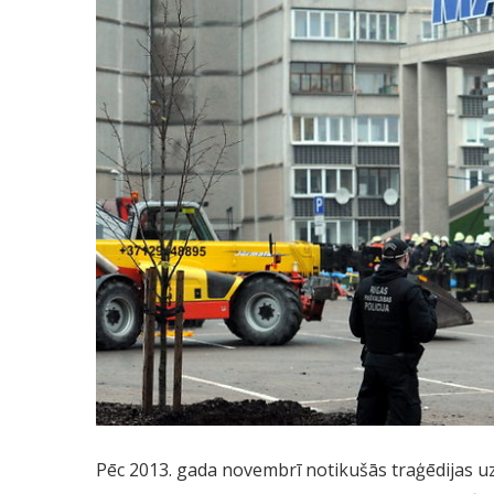
Pēc 2013. gada novembrī notikušās traģēdijas