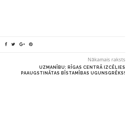
Nākamais raksts
UZMANĪBU: RĪGAS CENTRĀ IZCĒLIES
PAAUGSTINĀTAS BĪSTAMĪBAS UGUNSGRĒKS!