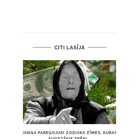
CITI LASĪJA
VANGA PAREĢOJUSI ZODIAKA ZĪMES, KURAS
CNN
AUGSTĀKIE SPĒKI...