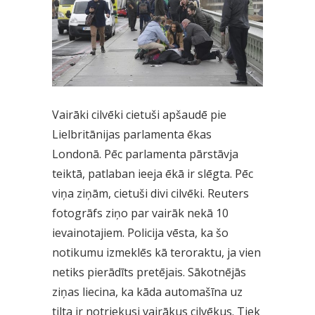
Vairāki cilvēki cietuši apšaudē pie
Lielbritānijas parlamenta ēkas
Londonā. Pēc parlamenta pārstāvja
teiktā, patlaban ieeja ēkā ir slēgta. Pēc
viņa ziņām, cietuši divi cilvēki. Reuters
fotogrāfs ziņo par vairāk nekā 10
ievainotajiem. Policija vēsta, ka šo
notikumu izmeklēs kā teroraktu, ja vien
netiks pierādīts pretējais. Sākotnējās
ziņas liecina, ka kāda automašīna uz
tilta ir notriekusi vairākus cilvēkus. Tiek