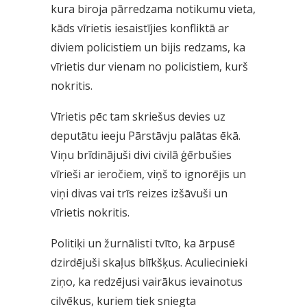
kura biroja pārredzama notikumu vieta,
kāds vīrietis iesaistījies konfliktā ar
diviem policistiem un bijis redzams, ka
vīrietis dur vienam no policistiem, kurš
nokritis.
Vīrietis pēc tam skriešus devies uz
deputātu ieeju Pārstāvju palātas ēkā.
Viņu brīdinājuši divi civilā ģērbušies
vīrieši ar ieročiem, viņš to ignorējis un
viņi divas vai trīs reizes izšāvuši un
vīrietis nokritis.
Politiķi un žurnālisti tvīto, ka ārpusē
dzirdējuši skaļus blīkšķus. Aculiecinieki
ziņo, ka redzējusi vairākus ievainotus
cilvēkus, kuriem tiek sniegta