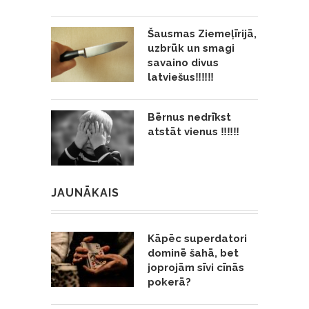
Šausmas Ziemeļīrijā,
uzbrūk un smagi
savaino divus
latviešus‼️‼️‼️
Bērnus nedrīkst
atstāt vienus ‼️‼️‼️
JAUNĀKAIS
Kāpēc superdatori
dominē šahā, bet
joprojām sīvi cīnās
pokerā?