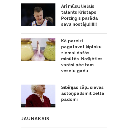
Arī mūsu lielais
talants Kristaps
Porziņģis parāda
savu nostāju‼️‼️‼️
Kā pareizi
pagatavot ķiploku
ziemai dažās
minūtēs. Našķēties
varēsi pēc tam
veselu gadu
Sibīrijas zāļu sievas
astoņpadsmit zelta
padomi
JAUNĀKAIS