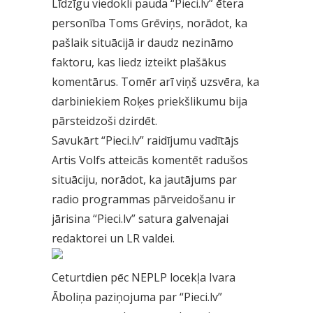
Līdzīgu viedokli pauda “Pieci.lv” ētera
personība Toms Grēviņs, norādot, ka
pašlaik situācijā ir daudz nezināmo
faktoru, kas liedz izteikt plašākus
komentārus. Tomēr arī viņš uzsvēra, ka
darbiniekiem Roķes priekšlikumu bija
pārsteidzoši dzirdēt.
Savukārt “Pieci.lv” raidījumu vadītājs
Artis Volfs atteicās komentēt radušos
situāciju, norādot, ka jautājums par
radio programmas pārveidošanu ir
jārisina “Pieci.lv” satura galvenajai
redaktorei un LR valdei.
Ceturtdien pēc NEPLP locekļa Ivara
Āboliņa paziņojuma par “Pieci.lv”