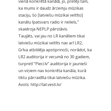
vienā konkrētā kanālā, jo, pretēji tam,
ka mums ir daudz ārzemju mūzikas
staciju, šo [latviešu mūzikai veltīto]
kanālu īpatsvars radio ir neliels,”
skaidroja NEPLP pārstāvis.
Taujāts, vai jau no LR kanāliem tikai
latviešu mūzikai veltīts nav arī LR2,
Grīva atbildēja apstiprinoši, norādot, ka
LR2 auditorija ir vecumā no 30 gadiem,
turpretī “Pieci.lv” auditorija ir jaunieši
un viņiem nav konkrēta kanāla, kurā
tiktu pārraidīta tikai latviešu mūzika.
Avots:
http://lat.vesti.lv/