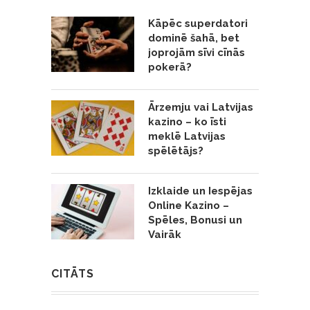
Kāpēc superdatori
dominē šahā, bet
joprojām sīvi cīnās
pokerā?
Ārzemju vai Latvijas
kazino – ko īsti
meklē Latvijas
spēlētājs?
Izklaide un Iespējas
Online Kazino –
Spēles, Bonusi un
Vairāk
CITĀTS