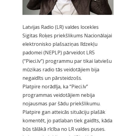
Latvijas Radio (LR) valdes locekles
Sigitas Roķes priekšlikums Nacionālajai
elektronisko plašsaziņas līdzekļu
padomei (NEPLP) pārveidot LR5
(“Pieci.lv”) programmu par tikai latviešu
mūzikas radio tās veidotājiem bija
negaidīts un pārsteidzošs.
Platpire norādīja, ka “Pieci.lv”
programmas veidotājiem nebija
nojausmas par šādu priekšlikumu.
Platpire gan atteicās situāciju plašāk
komentēt, jo patlaban tiek gaidīts, kāda
būs tālākā rīcība no LR valdes puses.