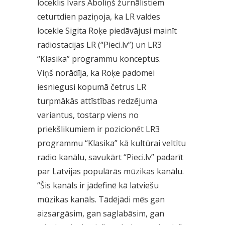
loceklis Ivars Āboliņš žurnālistiem
ceturtdien paziņoja, ka LR valdes
locekle Sigita Roķe piedāvājusi mainīt
radiostacijas LR (“Pieci.lv”) un LR3
“Klasika” programmu konceptus.
Viņš norādīja, ka Roķe padomei
iesniegusi kopumā četrus LR
turpmākās attīstības redzējuma
variantus, tostarp viens no
priekšlikumiem ir pozicionēt LR3
programmu “Klasika” kā kultūrai veltītu
radio kanālu, savukārt “Pieci.lv” padarīt
par Latvijas populārās mūzikas kanālu.
“Šis kanāls ir jādefinē kā latviešu
mūzikas kanāls. Tādējādi mēs gan
aizsargāsim, gan saglabāsim, gan