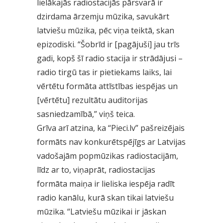
lielākajās radiostacijās pārsvarā ir
dzirdama ārzemju mūzika, savukārt
latviešu mūzika, pēc viņa teiktā, skan
epizodiski. “Šobrīd ir [pagājuši] jau trīs
gadi, kopš šī radio stacija ir strādājusi –
radio tirgū tas ir pietiekams laiks, lai
vērtētu formāta attīstības iespējas un
[vērtētu] rezultātu auditorijas
sasniedzamībā,” viņš teica.
Grīva arī atzina, ka “Pieci.lv” pašreizējais
formāts nav konkurētspējīgs ar Latvijas
vadošajām popmūzikas radiostacijām,
līdz ar to, viņaprāt, radiostacijas
formāta maiņa ir lieliska iespēja radīt
radio kanālu, kurā skan tikai latviešu
mūzika. “Latviešu mūzikai ir jāskan