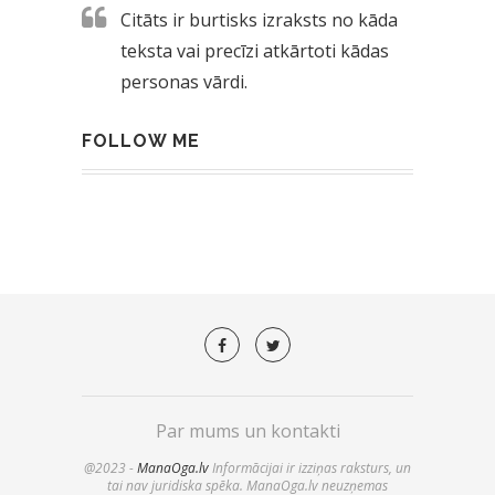
Citāts ir burtisks izraksts no kāda
teksta vai precīzi atkārtoti kādas
personas vārdi.
FOLLOW ME
Par mums un kontakti
@2023 -
ManaOga.lv
Informācijai ir izziņas raksturs, un
tai nav juridiska spēka. ManaOga.lv neuzņemas