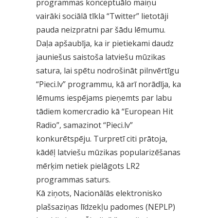
programmas konceptuālo maiņu
vairāki sociālā tīkla “Twitter” lietotāji
pauda neizpratni par šādu lēmumu.
Daļa apšaubīja, ka ir pietiekami daudz
jauniešus saistoša latviešu mūzikas
satura, lai spētu nodrošināt pilnvērtīgu
“Pieci.lv” programmu, kā arī norādīja, ka
lēmums iespējams pieņemts par labu
tādiem komercradio kā “European Hit
Radio”, samazinot “Pieci.lv”
konkurētspēju. Turpretī citi prātoja,
kādēļ latviešu mūzikas popularizēšanas
mērķim netiek pielāgots LR2
programmas saturs.
Kā ziņots, Nacionālās elektronisko
plašsaziņas līdzekļu padomes (NEPLP)