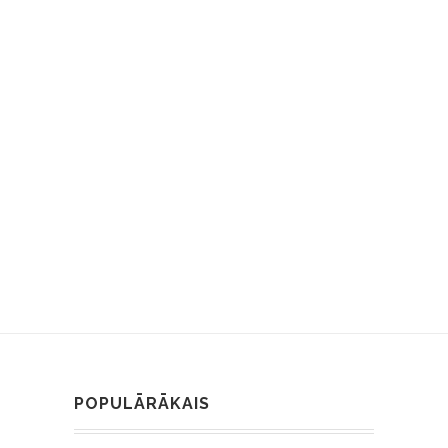
POPULĀRĀKAIS