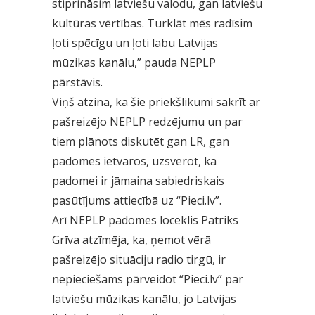
stiprināsim latviešu valodu, gan latviešu
kultūras vērtības. Turklāt mēs radīsim
ļoti spēcīgu un ļoti labu Latvijas
mūzikas kanālu,” pauda NEPLP
pārstāvis.
Viņš atzina, ka šie priekšlikumi sakrīt ar
pašreizējo NEPLP redzējumu un par
tiem plānots diskutēt gan LR, gan
padomes ietvaros, uzsverot, ka
padomei ir jāmaina sabiedriskais
pasūtījums attiecībā uz “Pieci.lv”.
Arī NEPLP padomes loceklis Patriks
Grīva atzīmēja, ka, ņemot vērā
pašreizējo situāciju radio tirgū, ir
nepieciešams pārveidot “Pieci.lv” par
latviešu mūzikas kanālu, jo Latvijas