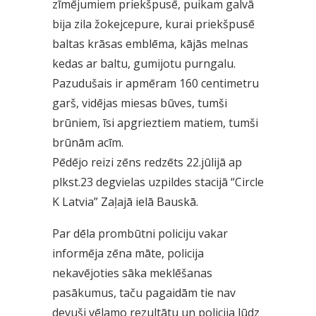
zīmējumiem priekšpusē, puikam galvā
bija zila žokejcepure, kurai priekšpusē
baltas krāsas emblēma, kājās melnas
kedas ar baltu, gumijotu purngalu.
Pazudušais ir apmēram 160 centimetru
garš, vidējas miesas būves, tumši
brūniem, īsi apgrieztiem matiem, tumši
brūnām acīm.
Pēdējo reizi zēns redzēts 22.jūlijā ap
plkst.23 degvielas uzpildes stacijā “Circle
K Latvia” Zaļajā ielā Bauskā.
Par dēla prombūtni policiju vakar
informēja zēna māte, policija
nekavējoties sāka meklēšanas
pasākumus, taču pagaidām tie nav
devuši vēlamo rezultātu un policija lūdz