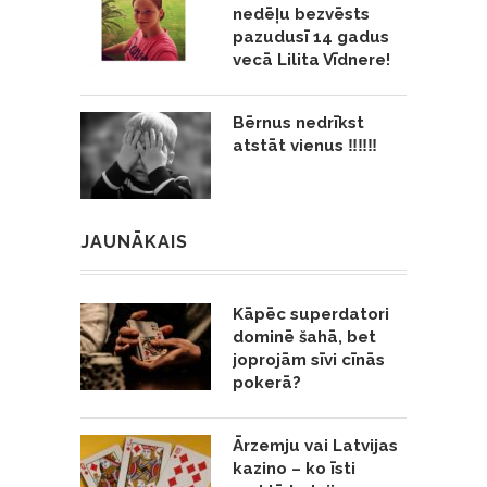
nedēļu bezvēsts
pazudusī 14 gadus
vecā Lilita Vīdnere!
Bērnus nedrīkst
atstāt vienus ‼️‼️‼️
JAUNĀKAIS
Kāpēc superdatori
dominē šahā, bet
joprojām sīvi cīnās
pokerā?
Ārzemju vai Latvijas
kazino – ko īsti