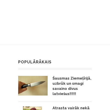
POPULĀRĀKAIS
Šausmas Ziemeļīrijā,
uzbrūk un smagi
savaino divus
latviešus‼️‼️‼️
Atrasta vairāk nekā