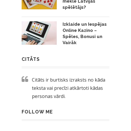
meklē Latvijas
spēlētājs?
Izklaide un Iespējas
Online Kazino –
Spēles, Bonusi un
Vairāk
CITĀTS
Citāts ir burtisks izraksts no kāda
teksta vai precīzi atkārtoti kādas
personas vārdi.
FOLLOW ME