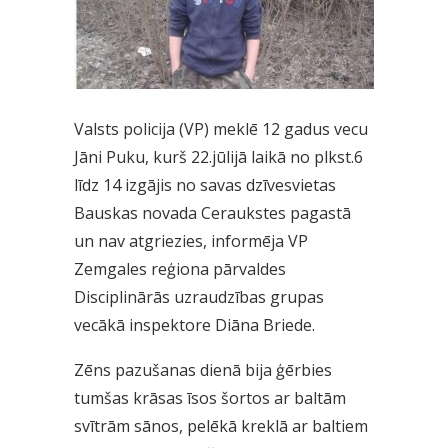
Valsts policija (VP) meklē 12 gadus vecu
Jāni Puku, kurš 22.jūlijā laikā no plkst.6
līdz 14 izgājis no savas dzīvesvietas
Bauskas novada Ceraukstes pagastā
un nav atgriezies, informēja VP
Zemgales reģiona pārvaldes
Disciplinārās uzraudzības grupas
vecākā inspektore Diāna Briede.
Zēns pazušanas dienā bija ģērbies
tumšas krāsas īsos šortos ar baltām
svītrām sānos, pelēkā kreklā ar baltiem