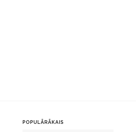
POPULĀRĀKAIS