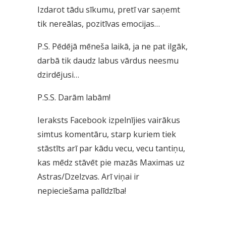
Izdarot tādu sīkumu, pretī var saņemt
tik nereālas, pozitīvas emocijas…
P.S. Pēdējā mēneša laikā, ja ne pat ilgāk,
darbā tik daudz labus vārdus neesmu
dzirdējusi…
P.S.S. Darām labām!
Ieraksts Facebook izpelnījies vairākus
simtus komentāru, starp kuriem tiek
stāstīts arī par kādu vecu, vecu tantiņu,
kas mēdz stāvēt pie mazās Maximas uz
Astras/Dzelzvas. Arī viņai ir
nepieciešama palīdzība!