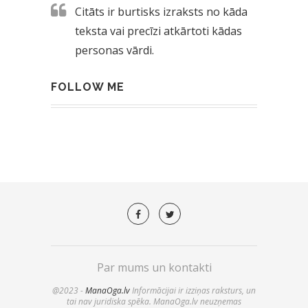
Citāts ir burtisks izraksts no kāda
teksta vai precīzi atkārtoti kādas
personas vārdi.
FOLLOW ME
Par mums un kontakti
@2023 -
ManaOga.lv
Informācijai ir izziņas raksturs, un
tai nav juridiska spēka. ManaOga.lv neuzņemas