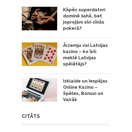
Kāpēc superdatori
dominē šahā, bet
joprojām sīvi cīnās
pokerā?
Ārzemju vai Latvijas
kazino – ko īsti
meklē Latvijas
spēlētājs?
Izklaide un Iespējas
Online Kazino –
Spēles, Bonusi un
Vairāk
CITĀTS