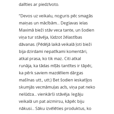
dalīties ar piedzīvoto.
“Devos uz veikalu, noguris pēc smagās
maiņas un mācībām… Deglavas ielas
Maximā bieži stāv veca tante, un šodien
viņa tur stāvēja, lūdzot žēlastības
dāvanas. (Pēdējā laikā veikalā ļoti bieži
bija dzirdami nepatīkami komentāri,
atkal prasa, ko tik maz.. Citi atkal
runāja, ka tādas mīļās tantītes ir tāpēc,
ka pērk saviem mazdēliem dārgas
mašīnas utt., utt.) Bet šodien ieskatījos
skumjās vecmāmuļas acīs, viņa pat neko
nelūdza… vienkārši stāvēja. Iegāju
veikalā un pat aizmirsu, kāpēc biju
nākusi… Sāku izvēlēties produktus, ko