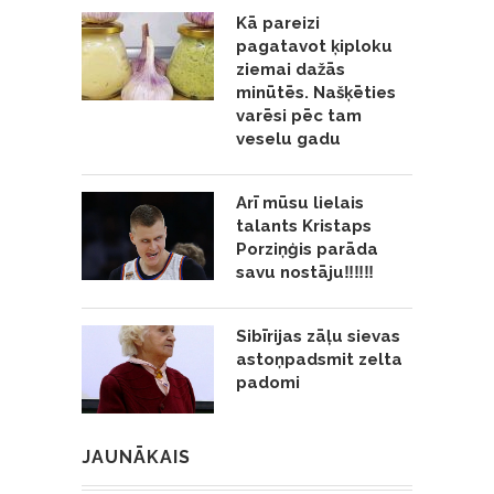
Kā pareizi
pagatavot ķiploku
ziemai dažās
minūtēs. Našķēties
varēsi pēc tam
veselu gadu
Arī mūsu lielais
talants Kristaps
Porziņģis parāda
savu nostāju‼️‼️‼️
Sibīrijas zāļu sievas
astoņpadsmit zelta
padomi
JAUNĀKAIS