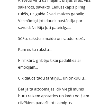
Aizvedu viņu uz mājām.. Mājas tīras, viss
sakārots, savākts. Ledusskapis pilnīgi
tukšs, uz galda 2 veci maizes gabaliņi…
Vecmāmiņi ļoti daudz pastāstīja par
savu dzīvi. Bija ļoti pateicīga…
Sēžu, rakstu, smaidu un raudu reizē..
Kam es to rakstu…
Pirmkārt, gribēju tikai padalīties ar
emocijām…
Cik daudz tādu tantiņu… un onkuuļu…
Bet ja tā aizdomājas, cik viegli mums
būtu reizēm apstāties un kādu no šiem
cilvēkiem padarīt ļoti laimīgus.