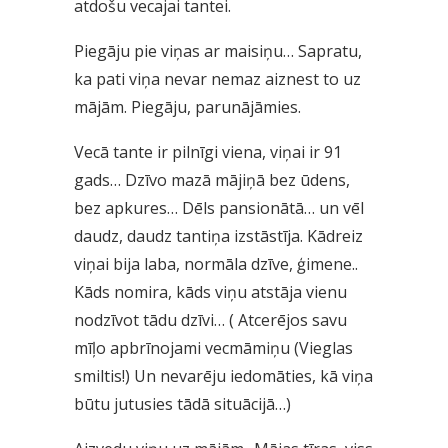
atdošu vecajai tantei.
Piegāju pie viņas ar maisiņu… Sapratu,
ka pati viņa nevar nemaz aiznest to uz
mājām. Piegāju, parunājāmies.
Vecā tante ir pilnīgi viena, viņai ir 91
gads… Dzīvo mazā mājiņā bez ūdens,
bez apkures… Dēls pansionātā… un vēl
daudz, daudz tantiņa izstāstīja. Kādreiz
viņai bija laba, normāla dzīve, ģimene..
Kāds nomira, kāds viņu atstāja vienu
nodzīvot tādu dzīvi… ( Atcerējos savu
mīļo apbrīnojami vecmāmiņu (Vieglas
smiltis!) Un nevarēju iedomāties, kā viņa
būtu jutusies tādā situācijā…)