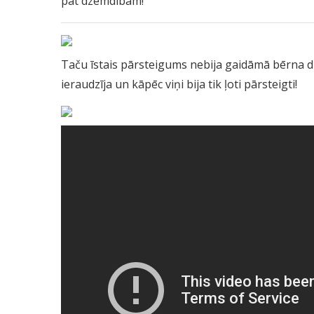
pat dzemdībām!
Taču īstais pārsteigums nebija gaidāmā bērna dz
ieraudzīja un kāpēc viņi bija tik ļoti pārsteigti!