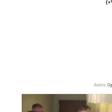
(
KAZINO DĪLERU APSLĒPTĀ VAL
Autors:
O