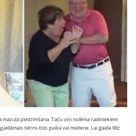
āma mazuļa piedzimšana. Taču viņi nolēma radiniekiem
gaidāmais bērns būs puika vai meitene. Lai gaida līdz