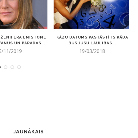
DŽENIFERA ENISTONE
KĀZU DATUMS PASTĀSTĪTS KĀDA
FANUS UN PARĀDĀS...
BŪS JŪSU LAULĪBAS...
5/11/2019
19/03/2018
JAUNĀKAIS