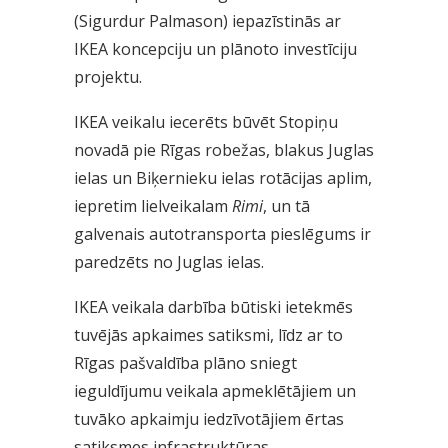
(Sigurdur Palmason) iepazīstinās ar
IKEA koncepciju un plānoto investīciju
projektu.
IKEA veikalu iecerēts būvēt Stopiņu
novadā pie Rīgas robežas, blakus Juglas
ielas un Biķernieku ielas rotācijas aplim,
iepretim lielveikalam
Rimi
, un tā
galvenais autotransporta pieslēgums ir
paredzēts no Juglas ielas.
IKEA veikala darbība būtiski ietekmēs
tuvējās apkaimes satiksmi, līdz ar to
Rīgas pašvaldība plāno sniegt
ieguldījumu veikala apmeklētājiem un
tuvāko apkaimju iedzīvotājiem ērtas
satiksmes infrastruktūras