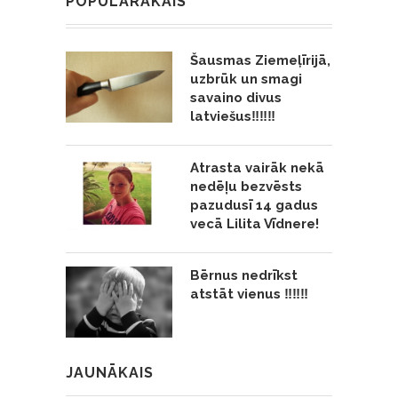
POPULĀRĀKAIS
Šausmas Ziemeļīrijā,
uzbrūk un smagi
savaino divus
latviešus‼️‼️‼️
Atrasta vairāk nekā
nedēļu bezvēsts
pazudusī 14 gadus
vecā Lilita Vīdnere!
Bērnus nedrīkst
atstāt vienus ‼️‼️‼️
JAUNĀKAIS