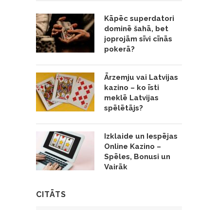
Kāpēc superdatori
dominē šahā, bet
joprojām sīvi cīnās
pokerā?
Ārzemju vai Latvijas
kazino – ko īsti
meklē Latvijas
spēlētājs?
Izklaide un Iespējas
Online Kazino –
Spēles, Bonusi un
Vairāk
CITĀTS