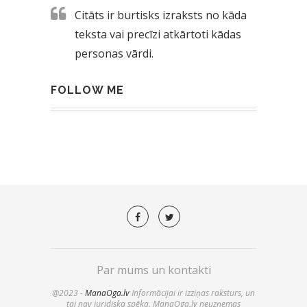
Citāts ir burtisks izraksts no kāda
teksta vai precīzi atkārtoti kādas
personas vārdi.
FOLLOW ME
Par mums un kontakti
@2023 -
ManaOga.lv
Informācijai ir izziņas raksturs, un
tai nav juridiska spēka. ManaOga.lv neuzņemas