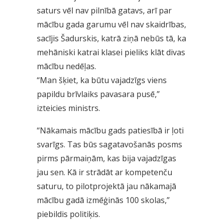
saturs vēl nav pilnībā gatavs, arī par
mācību gada garumu vēl nav skaidrības,
sacījis Šadurskis, katrā ziņā nebūs tā, ka
mehāniski katrai klasei pieliks klāt divas
mācību nedēļas.
“Man šķiet, ka būtu vajadzīgs viens
papildu brīvlaiks pavasara pusē,”
izteicies ministrs.
“Nākamais mācību gads patiesībā ir ļoti
svarīgs. Tas būs sagatavošanās posms
pirms pārmaiņām, kas bija vajadzīgas
jau sen. Kā ir strādāt ar kompetenču
saturu, to pilotprojektā jau nākamajā
mācību gadā izmēģinās 100 skolas,”
piebildis politiķis.