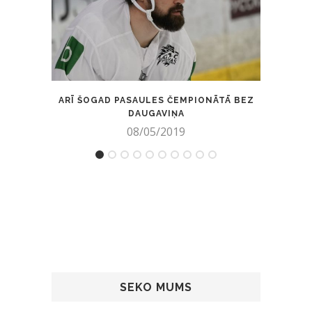
ARĪ ŠOGAD PASAULES ČEMPIONĀTĀ BEZ
U
DAUGAVIŅA
08/05/2019
SEKO MUMS