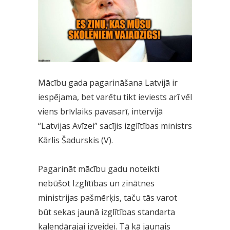
Mācību gada pagarināšana Latvijā ir
iespējama, bet varētu tikt ieviests arī vēl
viens brīvlaiks pavasarī, intervijā
“Latvijas Avīzei” sacījis izglītības ministrs
Kārlis Šadurskis (V).
Pagarināt mācību gadu noteikti
nebūšot Izglītības un zinātnes
ministrijas pašmērķis, taču tās varot
būt sekas jaunā izglītības standarta
kalendārajai izveidei. Tā kā jaunais