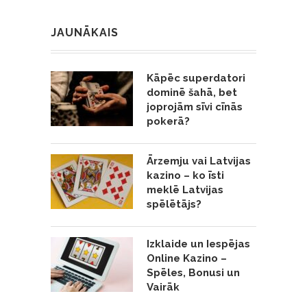
JAUNĀKAIS
Kāpēc superdatori
dominē šahā, bet
joprojām sīvi cīnās
pokerā?
Ārzemju vai Latvijas
kazino – ko īsti
meklē Latvijas
spēlētājs?
Izklaide un Iespējas
Online Kazino –
Spēles, Bonusi un
Vairāk