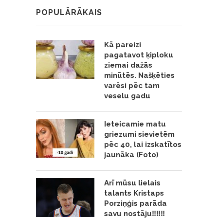
POPULĀRĀKAIS
Kā pareizi
pagatavot ķiploku
ziemai dažās
minūtēs. Našķēties
varēsi pēc tam
veselu gadu
Ieteicamie matu
griezumi sievietēm
pēc 40, lai izskatītos
jaunāka (Foto)
Arī mūsu lielais
talants Kristaps
Porziņģis parāda
savu nostāju‼️‼️‼️