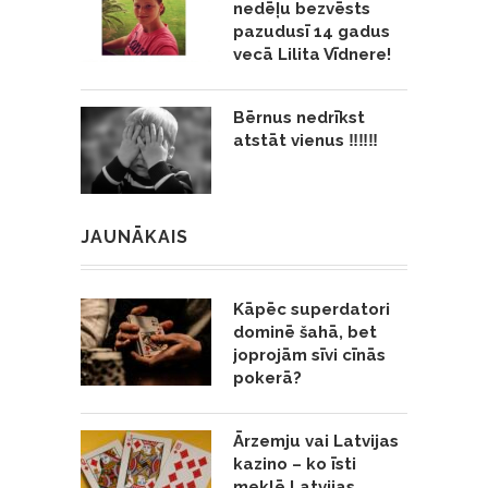
nedēļu bezvēsts
pazudusī 14 gadus
vecā Lilita Vīdnere!
Bērnus nedrīkst
atstāt vienus ‼️‼️‼️
JAUNĀKAIS
Kāpēc superdatori
dominē šahā, bet
joprojām sīvi cīnās
pokerā?
Ārzemju vai Latvijas
kazino – ko īsti
meklē Latvijas