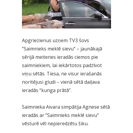
Apgriezienus uzņem TV3 šovs
“Saimnieks meklē sievu” – jaunākajā
sērijā meitenes ieradās ciemos pie
saimniekiem, lai iekārtotos padzīvot
viņu sētās. Tiesa, ne visur ierašanās
noritējusi gludi – vienā sētā daiļava
ieradās “kunga prātā”.
Saimnieka Aivara simpātija Agnese sētā
ieradās ar ”Saimnieks meklē sievu”
vēsturē vēl nepieredzētu šiku.