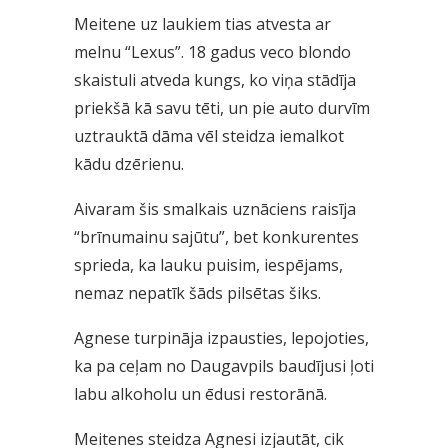
Meitene uz laukiem tias atvesta ar
melnu “Lexus”. 18 gadus veco blondo
skaistuli atveda kungs, ko viņa stādīja
priekšā kā savu tēti, un pie auto durvīm
uztrauktā dāma vēl steidza iemalkot
kādu dzērienu.
Aivaram šis smalkais uznāciens raisīja
“brīnumainu sajūtu”, bet konkurentes
sprieda, ka lauku puisim, iespējams,
nemaz nepatīk šāds pilsētas šiks.
Agnese turpināja izpausties, lepojoties,
ka pa ceļam no Daugavpils baudījusi ļoti
labu alkoholu un ēdusi restorānā.
Meitenes steidza Agnesi izjautāt, cik