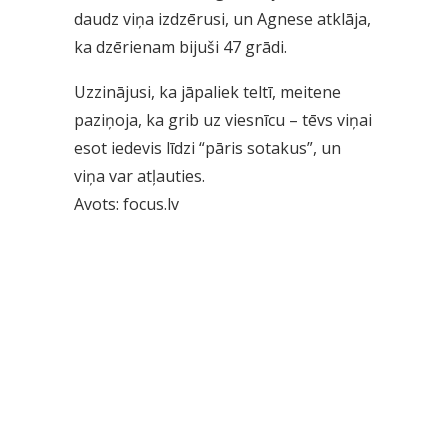
daudz viņa izdzērusi, un Agnese atklāja,
ka dzērienam bijuši 47 grādi.
Uzzinājusi, ka jāpaliek teltī, meitene
paziņoja, ka grib uz viesnīcu – tēvs viņai
esot iedevis līdzi “pāris sotakus”, un
viņa var atļauties.
Avots: focus.lv