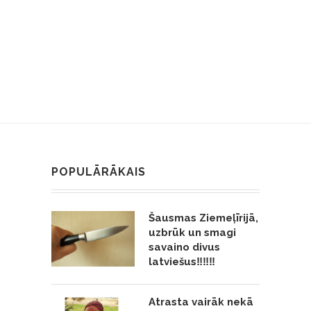
POPULĀRĀKAIS
Šausmas Ziemeļīrijā,
uzbrūk un smagi
savaino divus
latviešus‼️‼️‼️
Atrasta vairāk nekā