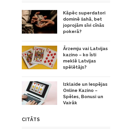
Kāpēc superdatori
dominē šahā, bet
joprojām sīvi cīnās
pokerā?
Ārzemju vai Latvijas
kazino – ko īsti
meklē Latvijas
spēlētājs?
Izklaide un Iespējas
Online Kazino –
Spēles, Bonusi un
Vairāk
CITĀTS