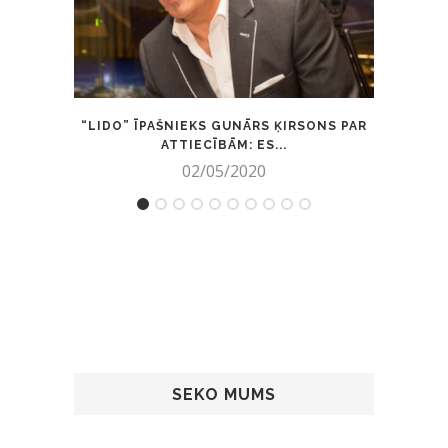
“LIDO” ĪPAŠNIEKS GUNĀRS ĶIRSONS PAR
BRĪDI
ATTIECĪBĀM: ES...
02/05/2020
SEKO MUMS