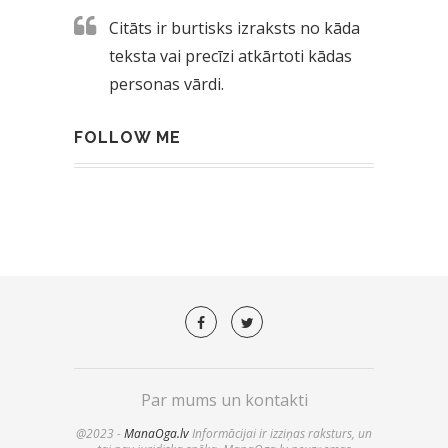
Citāts ir burtisks izraksts no kāda
teksta vai precīzi atkārtoti kādas
personas vārdi.
FOLLOW ME
Par mums un kontakti
@2023 -
ManaOga.lv
Informācijai ir izziņas raksturs, un