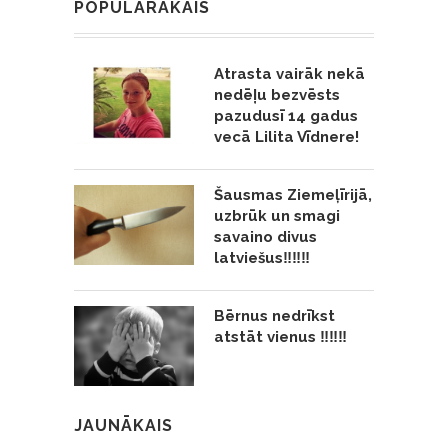
POPULĀRĀKAIS
Atrasta vairāk nekā
nedēļu bezvēsts
pazudusī 14 gadus
vecā Lilita Vīdnere!
Šausmas Ziemeļīrijā,
uzbrūk un smagi
savaino divus
latviešus‼️‼️‼️
Bērnus nedrīkst
atstāt vienus ‼️‼️‼️
JAUNĀKAIS