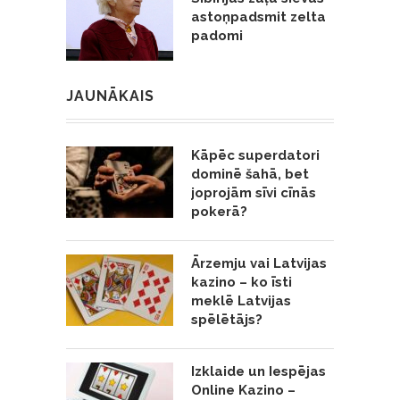
astoņpadsmit zelta
padomi
JAUNĀKAIS
Kāpēc superdatori
dominē šahā, bet
joprojām sīvi cīnās
pokerā?
Ārzemju vai Latvijas
kazino – ko īsti
meklē Latvijas
spēlētājs?
Izklaide un Iespējas
Online Kazino –