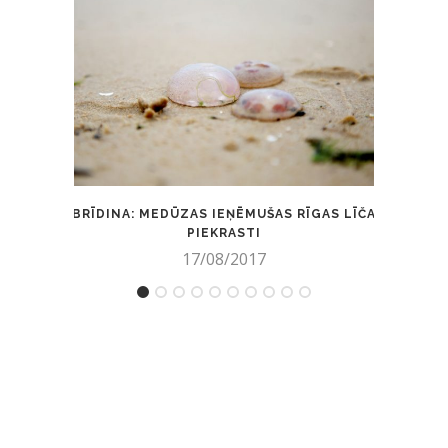
BRĪDINA: MEDŪZAS IEŅĒMUŠAS RĪGAS LĪČA
MUZE
PIEKRASTI
17/08/2017