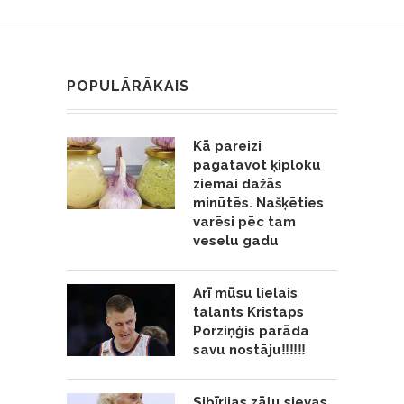
POPULĀRĀKAIS
Kā pareizi
pagatavot ķiploku
ziemai dažās
minūtēs. Našķēties
varēsi pēc tam
veselu gadu
Arī mūsu lielais
talants Kristaps
Porziņģis parāda
savu nostāju‼️‼️‼️
Sibīrijas zāļu sievas