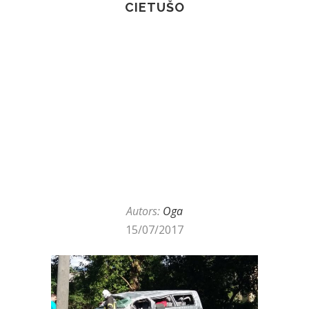
CIETUŠO
Autors:
Oga
15/07/2017