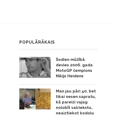
POPULĀRĀKAIS
Šodien mūžībā
devies 2006. gada
MotoGP čempions
Nikijs Heidens
Man jau pāri 40, bet
tikai nesen sapratu,
kā pareizi vajag
nolobīt valriekstu,
neaiztiekot kodolu