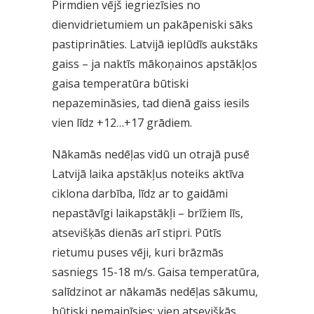
Pirmdien vējš iegriezīsies no
dienvidrietumiem un pakāpeniski sāks
pastiprināties. Latvijā ieplūdīs aukstāks
gaiss – ja naktīs mākoņainos apstākļos
gaisa temperatūra būtiski
nepazemināsies, tad dienā gaiss iesils
vien līdz +12…+17 grādiem.
Nākamās nedēļas vidū un otrajā pusē
Latvijā laika apstākļus noteiks aktīva
ciklona darbība, līdz ar to gaidāmi
nepastāvīgi laikapstākļi – brīžiem līs,
atsevišķās dienās arī stipri. Pūtīs
rietumu puses vēji, kuri brāzmās
sasniegs 15-18 m/s. Gaisa temperatūra,
salīdzinot ar nākamās nedēļas sākumu,
būtiski nemainīsies; vien atsevišķās