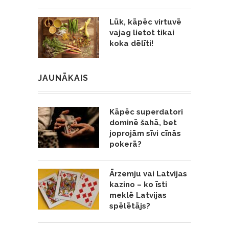
Lūk, kāpēc virtuvē
vajag lietot tikai
koka dēlīti!
JAUNĀKAIS
Kāpēc superdatori
dominē šahā, bet
joprojām sīvi cīnās
pokerā?
Ārzemju vai Latvijas
kazino – ko īsti
meklē Latvijas
spēlētājs?