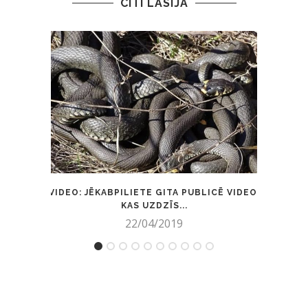
CITI LASĪJA
VIDEO: JĒKABPILIETE GITA PUBLICĒ VIDEO,
PRĀ
KAS UZDZĪS...
22/04/2019