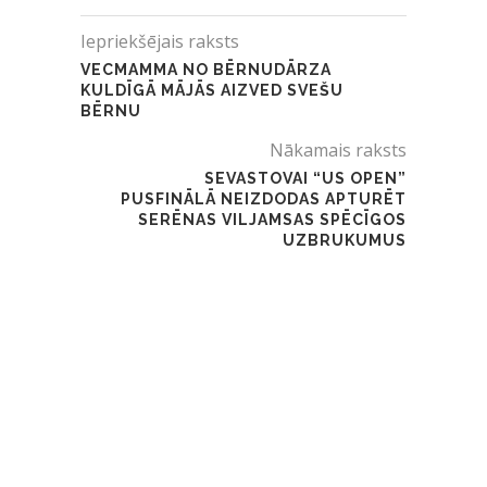
Iepriekšējais raksts
VECMAMMA NO BĒRNUDĀRZA
KULDĪGĀ MĀJĀS AIZVED SVEŠU
BĒRNU
Nākamais raksts
SEVASTOVAI “US OPEN”
PUSFINĀLĀ NEIZDODAS APTURĒT
SERĒNAS VILJAMSAS SPĒCĪGOS
UZBRUKUMUS