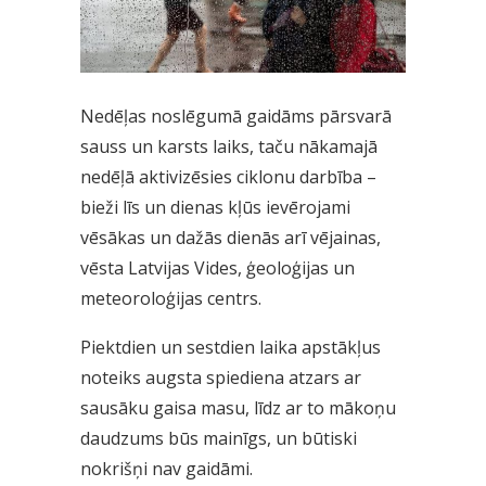
Nedēļas noslēgumā gaidāms pārsvarā
sauss un karsts laiks, taču nākamajā
nedēļā aktivizēsies ciklonu darbība –
bieži līs un dienas kļūs ievērojami
vēsākas un dažās dienās arī vējainas,
vēsta Latvijas Vides, ģeoloģijas un
meteoroloģijas centrs.
Piektdien un sestdien laika apstākļus
noteiks augsta spiediena atzars ar
sausāku gaisa masu, līdz ar to mākoņu
daudzums būs mainīgs, un būtiski
nokrišņi nav gaidāmi.