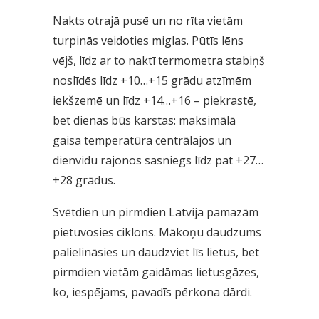
Nakts otrajā pusē un no rīta vietām
turpinās veidoties miglas. Pūtīs lēns
vējš, līdz ar to naktī termometra stabiņš
noslīdēs līdz +10…+15 grādu atzīmēm
iekšzemē un līdz +14…+16 – piekrastē,
bet dienas būs karstas: maksimālā
gaisa temperatūra centrālajos un
dienvidu rajonos sasniegs līdz pat +27…
+28 grādus.
Svētdien un pirmdien Latvija pamazām
pietuvosies ciklons. Mākoņu daudzums
palielināsies un daudzviet līs lietus, bet
pirmdien vietām gaidāmas lietusgāzes,
ko, iespējams, pavadīs pērkona dārdi.