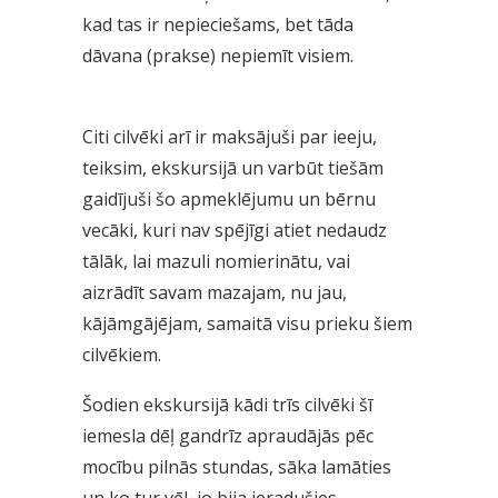
kad tas ir nepieciešams, bet tāda
dāvana (prakse) nepiemīt visiem.
Citi cilvēki arī ir maksājuši par ieeju,
teiksim, ekskursijā un varbūt tiešām
gaidījuši šo apmeklējumu un bērnu
vecāki, kuri nav spējīgi atiet nedaudz
tālāk, lai mazuli nomierinātu, vai
aizrādīt savam mazajam, nu jau,
kājāmgājējam, samaitā visu prieku šiem
cilvēkiem.
Šodien ekskursijā kādi trīs cilvēki šī
iemesla dēļ gandrīz apraudājās pēc
mocību pilnās stundas, sāka lamāties