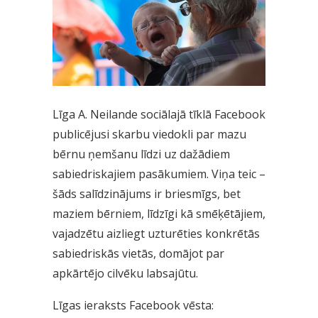
Līga A. Neilande sociālajā tīklā Facebook
publicējusi skarbu viedokli par mazu
bērnu ņemšanu līdzi uz dažādiem
sabiedriskajiem pasākumiem. Viņa teic –
šāds salīdzinājums ir briesmīgs, bet
maziem bērniem, līdzīgi kā smēķētājiem,
vajadzētu aizliegt uzturēties konkrētās
sabiedriskās vietās, domājot par
apkārtējo cilvēku labsajūtu.
Līgas ieraksts Facebook vēsta: