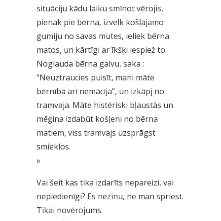
situāciju kādu laiku smīnot vērojis,
pienāk pie bērna, izvelk košļājamo
gumiju no savas mutes, ieliek bērna
matos, un kārtīgi ar īkšķi iespiež to.
Noglauda bērna galvu, saka :
“Neuztraucies puisīt, mani māte
bērnībā arī nemācīja”, un izkāpj no
tramvaja. Māte histēriski bļaustās un
mēģina izdabūt košļeni no bērna
matiem, viss tramvajs uzsprāgst
smieklos.
»
Vai šeit kas tika izdarīts nepareizi, vai
nepiedienīgi? Es nezinu, ne man spriest.
Tikai novērojums.