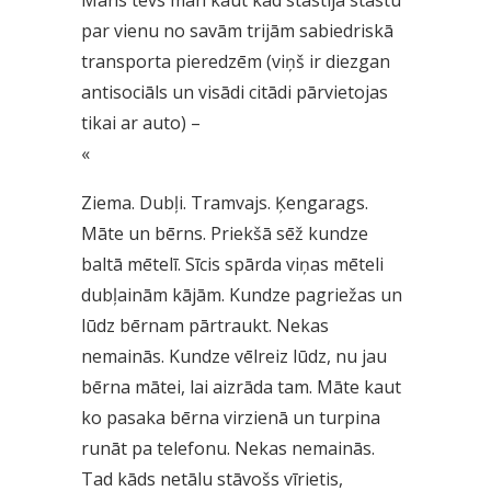
Mans tēvs man kaut kad stāstīja stāstu
par vienu no savām trijām sabiedriskā
transporta pieredzēm (viņš ir diezgan
antisociāls un visādi citādi pārvietojas
tikai ar auto) –
«
Ziema. Dubļi. Tramvajs. Ķengarags.
Māte un bērns. Priekšā sēž kundze
baltā mētelī. Sīcis spārda viņas mēteli
dubļainām kājām. Kundze pagriežas un
lūdz bērnam pārtraukt. Nekas
nemainās. Kundze vēlreiz lūdz, nu jau
bērna mātei, lai aizrāda tam. Māte kaut
ko pasaka bērna virzienā un turpina
runāt pa telefonu. Nekas nemainās.
Tad kāds netālu stāvošs vīrietis,