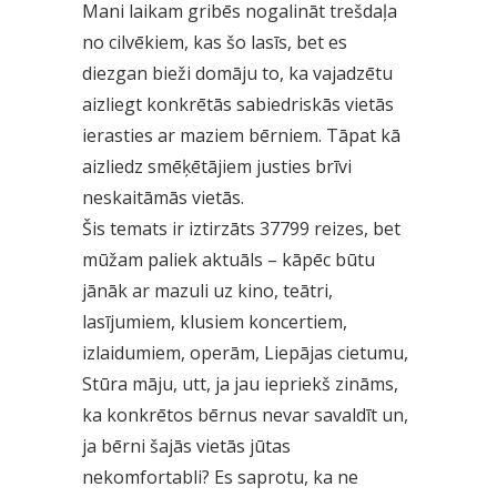
Mani laikam gribēs nogalināt trešdaļa
no cilvēkiem, kas šo lasīs, bet es
diezgan bieži domāju to, ka vajadzētu
aizliegt konkrētās sabiedriskās vietās
ierasties ar maziem bērniem. Tāpat kā
aizliedz smēķētājiem justies brīvi
neskaitāmās vietās.
Šis temats ir iztirzāts 37799 reizes, bet
mūžam paliek aktuāls – kāpēc būtu
jānāk ar mazuli uz kino, teātri,
lasījumiem, klusiem koncertiem,
izlaidumiem, operām, Liepājas cietumu,
Stūra māju, utt, ja jau iepriekš zināms,
ka konkrētos bērnus nevar savaldīt un,
ja bērni šajās vietās jūtas
nekomfortabli? Es saprotu, ka ne