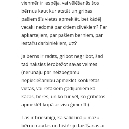
vienmēr ir iespēja, vai vēlēšanās šos
bērnus kaut kur atstāt un gribas
pašiem šīs vietas apmeklēt, bet kādēļ
vecāki nedomā par citiem cilvēkiem? Par
apkārtējiem, par pašiem bērniem, par
iestāžu darbiniekiem, utt?
Ja bērns ir radīts, gribot negribot, šad
tad nāksies ierobežot savas vēlmes
(nerunāju par neizbēgamu
nepieciešamību apmeklēt konkrētas
vietas, vai retākiem gadījumiem kā
kāzas, bēres, un ko tur vēl, ko gribētos
apmeklēt kopā ar visu ģimenīti).
Tas ir briesmīgi, ka salīdzināju mazu
bērnu raudas un histēriju taisīšanas ar