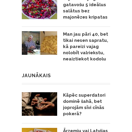
gatavošu 5 ideālus
salātus bez
majonēzes kripatas
Man jau pāri 40, bet
tikai nesen sapratu,
kā pareizi vajag
nolobīt valriekstu,
neaiztiekot kodolu
JAUNĀKAIS
Kāpēc superdatori
dominē šahā, bet
joprojām sīvi cīnās
pokerā?
Ārzemju vai Latvijas