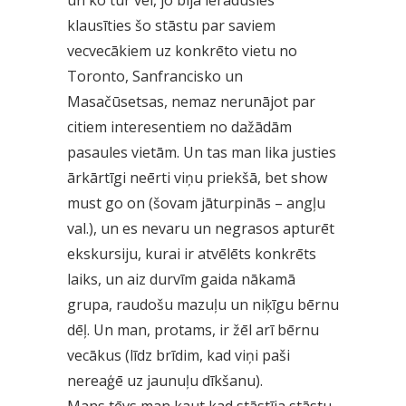
un ko tur vēl, jo bija ieradušies
klausīties šo stāstu par saviem
vecvecākiem uz konkrēto vietu no
Toronto, Sanfrancisko un
Masačūsetsas, nemaz nerunājot par
citiem interesentiem no dažādām
pasaules vietām. Un tas man lika justies
ārkārtīgi neērti viņu priekšā, bet show
must go on (šovam jāturpinās – angļu
val.), un es nevaru un negrasos apturēt
ekskursiju, kurai ir atvēlēts konkrēts
laiks, un aiz durvīm gaida nākamā
grupa, raudošu mazuļu un niķīgu bērnu
dēļ. Un man, protams, ir žēl arī bērnu
vecākus (līdz brīdim, kad viņi paši
nereaģē uz jaunuļu dīkšanu).