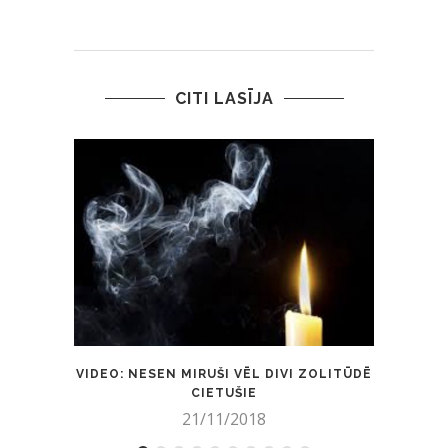
CITI LASĪJA
VIDEO: NESEN MIRUŠI VĒL DIVI ZOLITŪDĒ
AUT
CIETUŠIE
21/11/2018