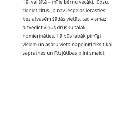
Tā, vai šītā – mīļie bērnu vecāki, lūdzu,
cieniet citus. Ja nav iespējas ierasties
bez atvasēm šādās vietās, tad vismaz
aizvediet viņus drusku tālāk
nomierināties. Tā būs labāk pilnīgi
visiem un asaru vietā nopelnīti tiks tikai
sapratnes un līdzjūtības pilni smaidi.