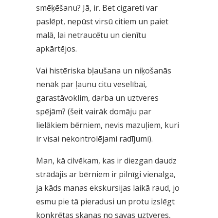
smēķēšanu? Jā, ir. Bet cigareti var
paslēpt, nepūst virsū citiem un paiet
malā, lai netraucētu un cienītu
apkārtējos.
Vai histēriska bļaušana un niķošanās
nenāk par ļaunu citu veselībai,
garastāvoklim, darba un uztveres
spējām? (šeit vairāk domāju par
lielākiem bērniem, nevis mazuļiem, kuri
ir visai nekontrolējami radījumi).
Man, kā cilvēkam, kas ir diezgan daudz
strādājis ar bērniem ir pilnīgi vienalga,
ja kāds manas ekskursijas laikā raud, jo
esmu pie tā pieradusi un protu izslēgt
konkrētas skaņas no savas uztveres,