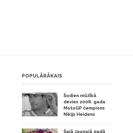
POPULĀRĀKAIS
Šodien mūžībā
devies 2006. gada
MotoGP čempions
Nikijs Heidens
Šajā Jaunajā gadā