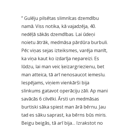
” Gulēju pilsētas slimnīcas dzemdību
namā. Viss notika, kā vajadzēja, 40.
nedēļā sākās dzemdības. Lai ūdeņi
noietu ātrāk, medmāsa pārdūra burbuli.
Pēc viņas sejas izteiksmes, varēja manīt,
ka viņa kaut ko izdarīja nepareizi. Es
lūdzu, lai man veic ķeizargriezienu, bet
man atteica, tā arī nenosaucot iemeslu.
Iespējams, viņiem vienkārši bija
slinkums gatavot operāciju zāli. Ap mani
savācās 6 cilvēki. Ārsti un medmāsas
burtiski sāka spiest man ārā bērnu. Jau
tad es sāku saprast, ka bērns būs miris.
Beigu beigās, tā arī bija… Izrakstot no