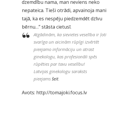
dzemdību nama, man neviens neko
nepateica. Tieši otrādi, apvainoja mani
tajā, ka es nespēju piedzemdēt dzīvu
bērnu…” stāsta cietusī.
Atgādinām, ka sievietes veselība ir ļoti
svarīga un aicinām rūpīgi izvērtēt
pieejamo informāciju un atrast
ginekologu, kas profesionāli spēs
rūpēties par tavu veselību!
Latvijas ginekologu saraksts
pieejams
šeit
.
Avots: http://tomajoki.focus.lv