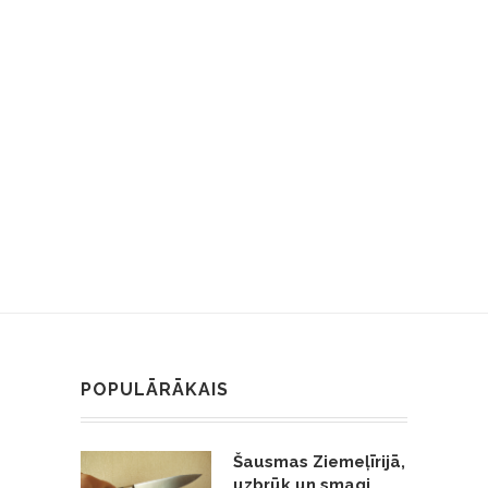
POPULĀRĀKAIS
Šausmas Ziemeļīrijā,
uzbrūk un smagi