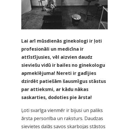
Lai arī mūsdienās ginekologi ir ļoti
profesionāli
un medicīna ir
attīstījusies, vēl aizvien daudz
sieviešu vidū ir bailes no ginekologu
apmeklējuma! Nereti ir gadījies
dzirdēt patiešām šausmīgus stāstus
par attieksmi, ar kādu nākas
saskarties,
dodoties pie ārsta
!
Ļoti svarīga vienmēr ir bijusi un paliks
ārsta personība un raksturs. Daudzas
sievietes dalās savos skarbojas stāstos