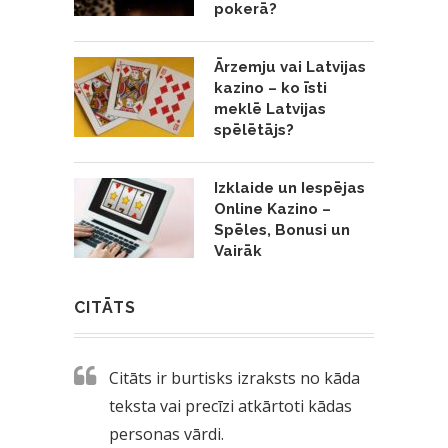
pokerā?
Ārzemju vai Latvijas
kazino – ko īsti
meklē Latvijas
spēlētājs?
Izklaide un Iespējas
Online Kazino –
Spēles, Bonusi un
Vairāk
CITĀTS
Citāts ir burtisks izraksts no kāda
teksta vai precīzi atkārtoti kādas
personas vārdi.