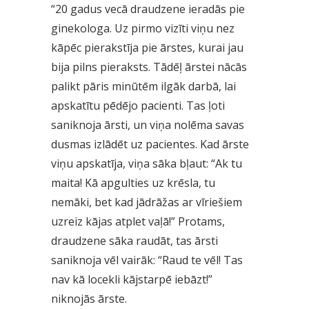
“20 gadus vecā draudzene ieradās pie
ginekologa. Uz pirmo vizīti viņu nez
kāpēc pierakstīja pie ārstes, kurai jau
bija pilns pieraksts. Tādēļ ārstei nācās
palikt pāris minūtēm ilgāk darbā, lai
apskatītu pēdējo pacienti. Tas ļoti
saniknoja ārsti, un viņa nolēma savas
dusmas izlādēt uz pacientes. Kad ārste
viņu apskatīja, viņa sāka bļaut: “Ak tu
maita! Kā apgulties uz krēsla, tu
nemāki, bet kad jādrāžas ar vīriešiem
uzreiz kājas atplet vaļā!” Protams,
draudzene sāka raudāt, tas ārsti
saniknoja vēl vairāk: “Raud te vēl! Tas
nav kā locekli kājstarpē iebāzt!”
niknojās ārste.