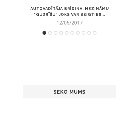
AUTOVADĪTĀJA BRĪDINA: NEZINĀMU
MŪŽĪB
“GUDRĪŠU” JOKS VAR BEIGTIES...
12/06/2017
SEKO MUMS