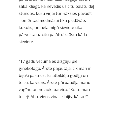
sāka kliegt, ka nevedīs uz citu palātu dēļ
stundas, kuru viņai tur nāksies pavadīt.
Tomēr tad
medmāsai
tika piedāvāts
kukulis, un nelaimīgā sieviete tika
pārvesta uz citu palātu,” stāsta kāda
sieviete.
“17 gadu vecumā es aizgāju pie
ginekologa. Ārste pajautāja, cik man ir
bijuši partneri. Es atbildēju godīgi un
teicu, ka viens. Ārste pārbaudīja manu
vagīnu un nejauki pateica: “Ko tu man
te lej? Aha, viens viņai ir bijis, kā tad!”