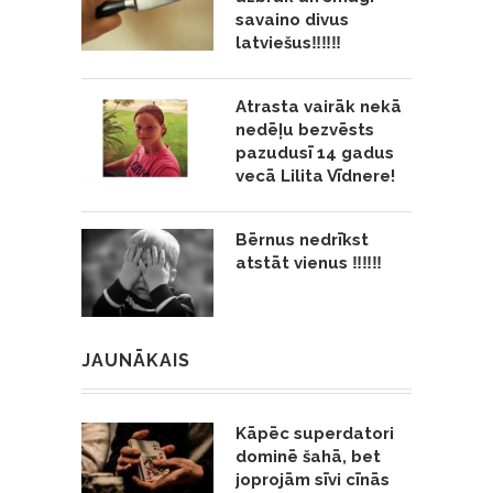
savaino divus
latviešus‼️‼️‼️
Atrasta vairāk nekā
nedēļu bezvēsts
pazudusī 14 gadus
vecā Lilita Vīdnere!
Bērnus nedrīkst
atstāt vienus ‼️‼️‼️
JAUNĀKAIS
Kāpēc superdatori
dominē šahā, bet
joprojām sīvi cīnās