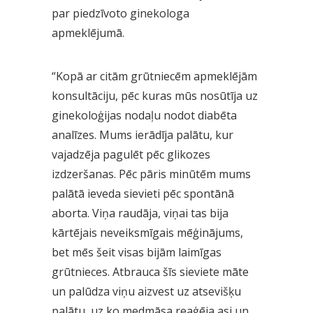
par piedzīvoto
ginekologa
apmeklējumā.
“Kopā ar citām grūtniecēm apmeklējām
konsultāciju, pēc kuras mūs nosūtīja uz
ginekoloģijas nodaļu nodot diabēta
analīzes. Mums ierādīja palātu, kur
vajadzēja pagulēt pēc
glikozes
izdzeršanas.
Pēc pāris minūtēm mums
palātā ieveda sievieti pēc spontānā
aborta. Viņa raudāja, viņai tas bija
kārtējais neveiksmīgais mēģinājums,
bet mēs šeit visas bijām
laimīgas
grūtnieces.
Atbrauca šīs sieviete māte
un palūdza viņu aizvest uz atsevišķu
palātu, uz ko medmāsa reaģēja asi un