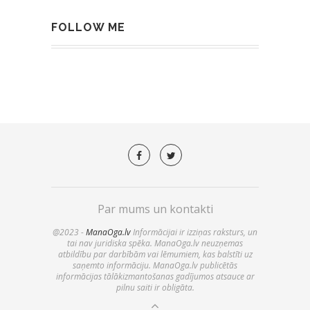
FOLLOW ME
Par mums un kontakti
@2023 -
ManaOga.lv
Informācijai ir izziņas raksturs, un
tai nav juridiska spēka. ManaOga.lv neuzņemas
atbildību par darbībām vai lēmumiem, kas balstīti uz
saņemto informāciju. ManaOga.lv publicētās
informācijas tālākizmantošanas gadījumos atsauce ar
pilnu saiti ir obligāta.