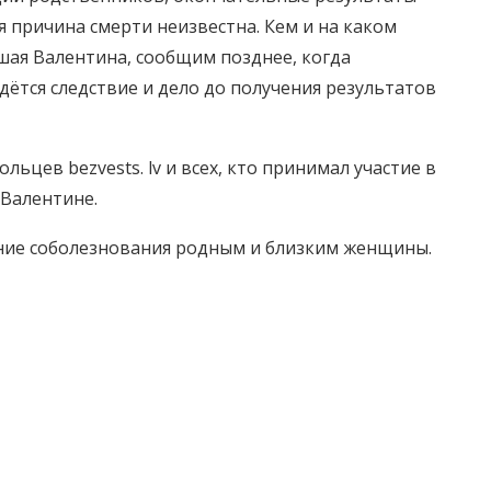
я причина смерти неизвестна. Кем и на каком
шая Валентина, сообщим позднее, когда
дётся следствие и дело до получения результатов
ьцев bezvests. lv и всех, кто принимал участие в
Валентине.
нние соболезнования родным и близким женщины.