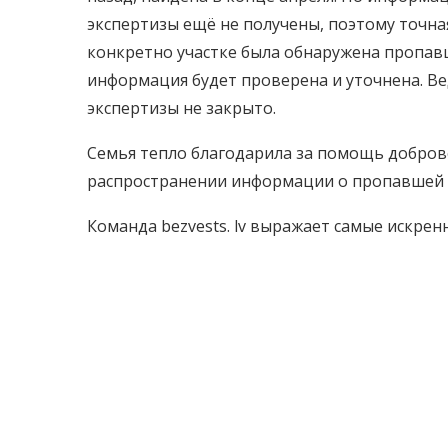
экспертизы ещё не получены, поэтому точна
конкретно участке была обнаружена пропав
информация будет проверена и уточнена. Ве
экспертизы не закрыто.
Семья тепло благодарила за помощь добровол
распространении информации о пропавшей 
Команда bezvests. lv выражает самые искре