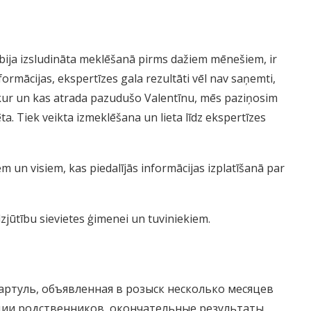
bija izsludināta meklēšanā pirms dažiem mēnešiem, ir
formācijas, ekspertīzes gala rezultāti vēl nav saņemti,
ši kur un kas atrada pazudušo Valentīnu, mēs paziņosim
a. Tiek veikta izmeklēšana un lieta līdz ekspertīzes
m un visiem, kas piedalījās informācijas izplatīšanā par
jūtību sievietes ģimenei un tuviniekiem.
ртуль, объявленная в розыск несколько месяцев
ации родственников, окончательные результаты