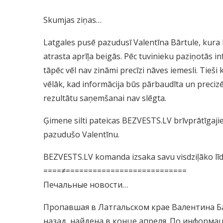
Skumjas ziņas…
Latgales pusē pazudusī Valentīna Bārtule, kura 
atrasta aprīļa beigās. Pēc tuvinieku paziņotās in
tāpēc vēl nav zināmi precīzi nāves iemesli. Tie
vēlāk, kad informācija būs pārbaudīta un precizēt
rezultātu saņemšanai nav slēgta.
Ģimene silti pateica
s BEZVESTS.LV brīvprātīgajie
pazudušo Valentīnu.
BEZVESTS.LV komanda izsaka savu visdziļāko līdz
====≠===========================
Печальные новости…
Пропавшая в Латгальском крае Валентина Ба
назад, найдена в конце апреля. По информ