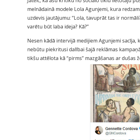
Jāteic, ka asu kritiku no sociālo tīklu lietotāju p
melnādainā modele Lola Agunjemi, kura redzama
uzdevis jautājumu: “Lola, tavuprāt tas ir normāli
varētu būt laba ideja? Kā?”
Nesen kādā intervijā medijiem Agunjemi sacīja, ka,
nebūtu piekritusi dalībai šajā reklāmas kampaņā
tikšu attēlota kā “pirms” mazgāšanas ar dušas že