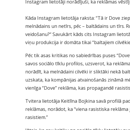
Instagram lietotāji norādījuši, ka reklāmas vēstīj
Kāda Instagram lietotāja raksta: “Tā ir Dove ziep
melnādains un netīrs, pēc – baltādains un tīrs.
veidošanu?“ Savukārt kāds cits Instagram lietotā
viņu produkcija ir domāta tikai “baltajiem cilvēki
Pēc tik asas kritikas no sabiedrības puses “Dove
savos sociālo tīklu profilos, uzsverot, ka reklā
norādīt, ka melnādaini cilvēki ir sliktāki nekā bal
uzskata, ka kompānijas atvainošanās zināmā mērā
vienīga “Dove” reklāma, kas propagandē rasistis
Tvitera lietotāja Keitlīna Bojkina savā profilā 
reklāmas, norādot, ka “viena rasistiska reklāma 
rasistiem.”