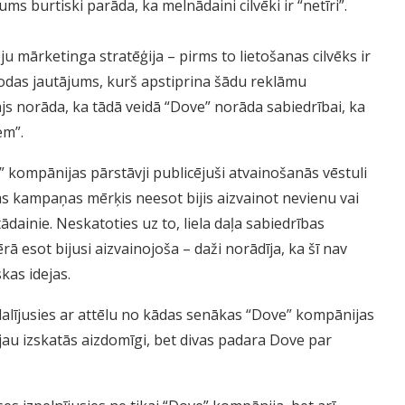
ums burtiski parāda, ka melnādaini cilvēki ir “netīri”.
ju mārketinga stratēģija – pirms to lietošanas cilvēks ir
 Rodas jautājums, kurš apstiprina šādu reklāmu
js norāda, ka tādā veidā “Dove” norāda sabiedrībai, ka
em”.
” kompānijas pārstāvji publicējuši atvainošanās vēstuli
mas kampaņas mērķis neesot bijis aizvainot nevienu vai
tādainie. Neskatoties uz to, liela daļa sabiedrības
 esot bijusi aizvainojoša – daži norādīja, ka šī nav
kas idejas.
padalījusies ar attēlu no kādas senākas “Dove” kompānijas
jau izskatās aizdomīgi, bet divas padara Dove par