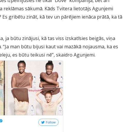
uses izpelnījusies ne tikai “Dove” kompānija, bet arī
 reklāmas sākumā. Kāds Tvitera lietotājs Agunjemi
? Es gribētu zināt, kā tev un pārējiem ienāca prātā, ka tā
 ja būtu zinājusi, kā tas viss izskatīsies beigās, viņa
. “Ja man būtu bijusi kaut vai mazākā nojausma, ka es
leju, es būtu teikusi nē”, skaidro Agunjemi.