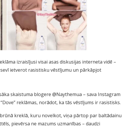
lāma izraisījusi visai asas diskusijas interneta vidē –
sevī ietverot rasistisku vēstījumu un pārkāpjot
aizsāka skaistuma blogere @Naythemua – sava Instagram
Dove” reklāmas, norādot, ka tās vēstījums ir rasistisks.
rūnā kreklā, kuru novelkot, viņa pārtop par baltādainu
ttēls, pievērsa ne mazums uzmanības – daudzi