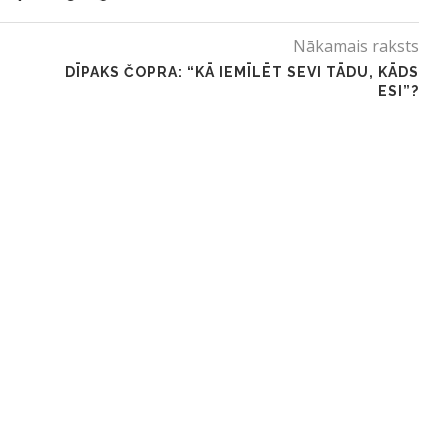
Nākamais raksts
DĪPAKS ČOPRA: “KĀ IEMĪLĒT SEVI TĀDU, KĀDS
ESI”?