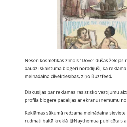
Nesen kosmētikas zīmols “Dove” dušas želejas rek
daudzi skaistuma blogeri norādījuši, ka reklāma 
melnādaino cilvēktiesības, ziņo Buzzfeed.
Diskusijas par reklāmas rasistisko vēstījumu 
profilā blogere padalījās ar ekrānuzņēmumu no “
Reklāmas sākumā redzama melnādaina sieviete b
rudmati baltā kreklā. @Naythemua publicētais a