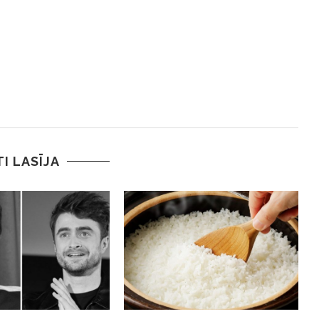
TI LASĪJA