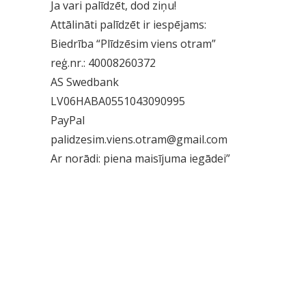
Ja vari palīdzēt, dod ziņu!
Attālināti palīdzēt ir iespējams:
Biedrība “Plīdzēsim viens otram”
reģ.nr.: 40008260372
AS Swedbank
LV06HABA0551043090995
PayPal
palidzesim.viens.otram@gmail.com
Ar norādi: piena maisījuma iegādei”