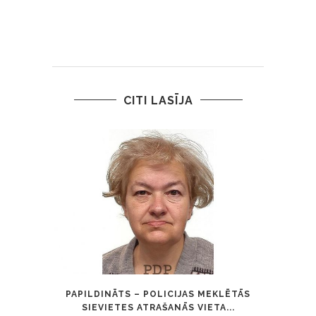
CITI LASĪJA
PAPILDINĀTS – POLICIJAS MEKLĒTĀS
SIEVIETES ATRAŠANĀS VIETA...
ZI