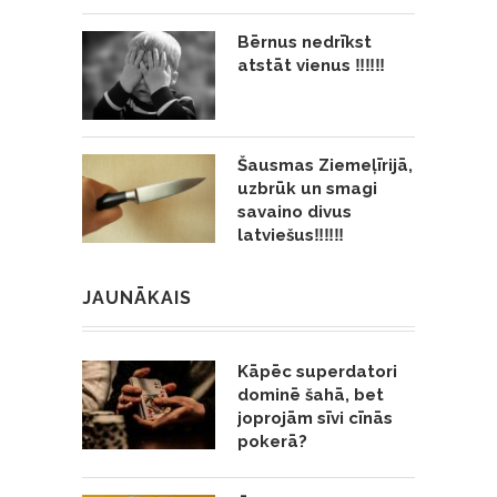
Bērnus nedrīkst
atstāt vienus ‼️‼️‼️
Šausmas Ziemeļīrijā,
uzbrūk un smagi
savaino divus
latviešus‼️‼️‼️
JAUNĀKAIS
Kāpēc superdatori
dominē šahā, bet
joprojām sīvi cīnās
pokerā?