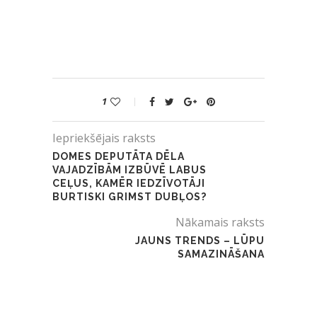
1
Iepriekšējais raksts
DOMES DEPUTĀTA DĒLA
VAJADZĪBĀM IZBŪVĒ LABUS
CEĻUS, KAMĒR IEDZĪVOTĀJI
BURTISKI GRIMST DUBĻOS?
Nākamais raksts
JAUNS TRENDS – LŪPU
SAMAZINĀŠANA