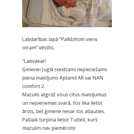
Labdarības lapā “Palīdzēsim viens
otram” vēstīts:
“Labvakar!
Ģimenei Juglā steidzami nepieciešams
piena maisījums Aptamil AR vai NAN
comfort 2.
Mazulis atgrūž visus citus maisījumus
un nepieņemas svarā, šos lika lietot
ārsts, bet ģimene nevar tos atļauties.
Pašlaik turpina lietot Tutteli, kurš
mazulim nav piemērots!