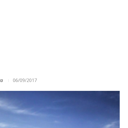
ODA – DAŽĀDI SIGNĀLI UN...
ga
06/09/2017