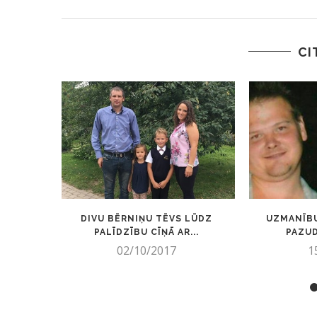
CI
DIVU BĒRNIŅU TĒVS LŪDZ
UZMANĪBU
PALĪDZĪBU CĪŅĀ AR...
PAZUD
02/10/2017
1