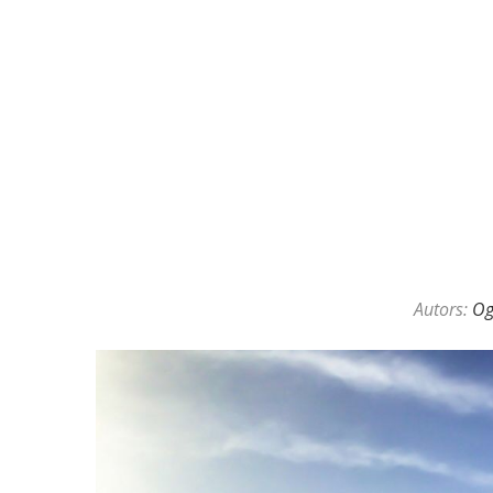
KAZINO DĪLERU APSLĒPTĀ VAL
Autors:
O