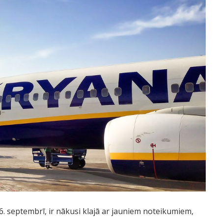
6. septembrī, ir nākusi klajā ar jauniem noteikumiem,