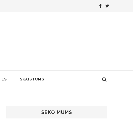
TES
SKAISTUMS
SEKO MUMS