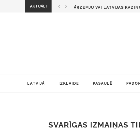
KĀPĒC SUPERDATORI DOMINĒ Š
AKTUĀLI
ĀRZEMJU VAI LATVIJAS KAZINO
IZKLAIDE UN IESPĒJAS ONLIN
KĀ ORGANIZĒT PRIVĀTAS SPO
KĀ ATPAZĪT UN IZVAIRĪTIES 
VISU LAIKU POPULĀRĀKĀS R
VEICINIET SAVU RADOŠUMU: 
POPULĀRĀKĀS E-SPORTS SPĒ
POPULĀRĀKIE IZKLAIDES VEI
KAZINO DĪLERU APSLĒPTĀ VAL
KĀPĒC SUPERDATORI DOMINĒ Š
ĀRZEMJU VAI LATVIJAS KAZINO
LATVIJĀ
IZKLAIDE
PASAULĒ
PADO
IZKLAIDE UN IESPĒJAS ONLIN
KĀ ORGANIZĒT PRIVĀTAS SPO
KĀ ATPAZĪT UN IZVAIRĪTIES 
VISU LAIKU POPULĀRĀKĀS R
VEICINIET SAVU RADOŠUMU: 
SVARĪGAS IZMAIŅAS TI
POPULĀRĀKĀS E-SPORTS SPĒ
POPULĀRĀKIE IZKLAIDES VEI