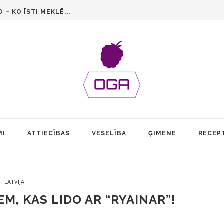
AHĀ, BET JOPROJĀM SĪVI CĪNĀS...
 – KO ĪSTI MEKLĒ...
E KAZINO – SPĒLES, BONUSI...
RTA LIKMJU SPĒLES AR DRAUGIEM
NO VILTUS ZIŅĀM?
EKLĀMAS
PADOMI INOVATĪVU IDEJU ROSINĀŠANAI
LES PASAULĒ
DI MŪSDIENĀS
ODA – DAŽĀDI SIGNĀLI UN...
AHĀ, BET JOPROJĀM SĪVI CĪNĀS...
 – KO ĪSTI MEKLĒ...
MI
ATTIECĪBAS
VESELĪBA
ĢIMENE
RECEP
E KAZINO – SPĒLES, BONUSI...
RTA LIKMJU SPĒLES AR DRAUGIEM
NO VILTUS ZIŅĀM?
EKLĀMAS
LATVIJĀ
PADOMI INOVATĪVU IDEJU ROSINĀŠANAI
EM, KAS LIDO AR “RYAINAR”!
LES PASAULĒ
DI MŪSDIENĀS