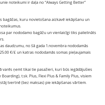
nie noteikumi ir daļa no “Always Getting Better”
kas bagāžas, kuru novietošana aizkavē iekāpšanu un
 noteikumus.
sa par nododamo bagāžu un vienlaicīgi tiks palielināts
rs.
āžas daudzumu, no šā gada 1.novembra nododamās
 25.00 €/£ un katras nododamās somas pieļaujamais
varēs ņemt tikai tie pasažieri, kuri būs iegādājušies
 Boarding), t.sk. Plus, Flexi Plus & Family Plus, visiem
tstāj tvertnē (bez maksas) pie iekāpšanas vārtiem.