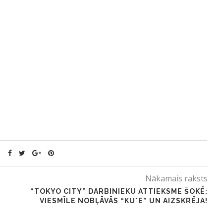
Nākamais raksts
“TOKYO CITY” DARBINIEKU ATTIEKSME ŠOKĒ:
VIESMĪLE NOBĻĀVĀS “KU*E” UN AIZSKRĒJA!