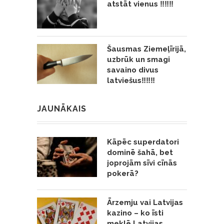
atstāt vienus ‼️‼️‼️
Šausmas Ziemeļīrijā,
uzbrūk un smagi
savaino divus
latviešus‼️‼️‼️
JAUNĀKAIS
Kāpēc superdatori
dominē šahā, bet
joprojām sīvi cīnās
pokerā?
Ārzemju vai Latvijas
kazino – ko īsti
meklē Latvijas