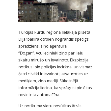
Turcijas kurdu reģiona lielākajā pilsētā
Dijarbakirā otrdien nograndis spēcīgs
sprādziens, ziņo aģentūra
“Dogan”. Aculiecinieki ziņo par lielu
skaitu mirušo un ievainoto. Eksplozija
notikusi pie policijas iecirkņa, un vismaz
četri cilvēki ir ievainoti, atsaucoties uz
mediķiem, ziņo mediji. Sākotnējā
informācija liecina, ka sprāgusi pie ēkas
novietota automašīna.
Uz notikuma vietu nosūtītas ātrās