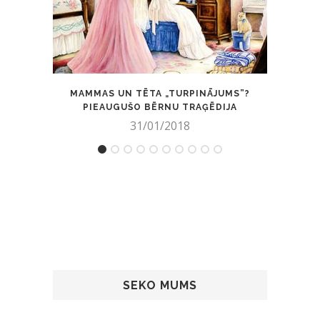
MAMMAS UN TĒTA „TURPINĀJUMS”?
K
PIEAUGUŠO BĒRNU TRAĢĒDIJA
31/01/2018
SEKO MUMS