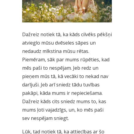
Dažreiz notiek tā, ka kāds cilvēks pēkšņi
atvieglo mūsu dvēseles sāpes un
nedaudz mīkstina mūsu rētas.
Piemēram, sāk par mums rūpēties, kad
mēs paši to nespējam. Jeb redz un
pieņem mūs tā, kā vecāki to nekad nav
darījuši. Jeb arī sniedz tādu tuvības
pakāpi, kāda mums ir nepieciešama.
Dažreiz kāds cits sniedz mums to, kas
mums ļoti vajadzīgs, un, ko mēs paši
sev nespējam sniegt.
Lūk, tad notiek tā, ka attiecības ar šo