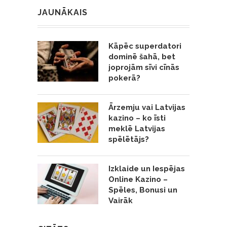
JAUNĀKAIS
Kāpēc superdatori
dominē šahā, bet
joprojām sīvi cīnās
pokerā?
Ārzemju vai Latvijas
kazino – ko īsti
meklē Latvijas
spēlētājs?
Izklaide un Iespējas
Online Kazino –
Spēles, Bonusi un
Vairāk