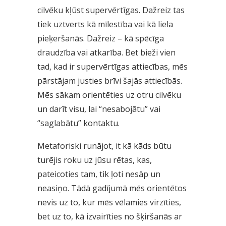
cilvēku kļūst supervērtīgas. Dažreiz tas
tiek uztverts kā mīlestība vai kā liela
pieķeršanās. Dažreiz – kā spēcīga
draudzība vai atkarība. Bet bieži vien
tad, kad ir supervērtīgas attiecības, mēs
pārstājam justies brīvi šajās attiecībās.
Mēs sākam orientēties uz otru cilvēku
un darīt visu, lai “nesabojātu” vai
“saglabātu” kontaktu.
Metaforiski runājot, it kā kāds būtu
turējis roku uz jūsu rētas, kas,
pateicoties tam, tik ļoti nesāp un
neasiņo. Tādā gadījumā mēs orientētos
nevis uz to, kur mēs vēlamies virzīties,
bet uz to, kā izvairīties no šķiršanās ar