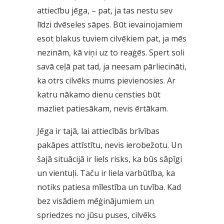
attiecību jēga, – pat, ja tas nestu sev
līdzi dvēseles sāpes. Būt ievainojamiem
esot blakus tuviem cilvēkiem pat, ja mēs
nezinām, kā viņi uz to reaģēs. Spert soli
savā ceļā pat tad, ja neesam pārliecināti,
ka otrs cilvēks mums pievienosies. Ar
katru nākamo dienu censties būt
mazliet patiesākam, nevis ērtākam.
Jēga ir tajā, lai attiecībās brīvības
pakāpes attīstītu, nevis ierobežotu. Un
šajā situācijā ir liels risks, ka būs sāpīgi
un vientuļi. Taču ir liela varbūtība, ka
notiks patiesa mīlestība un tuvība. Kad
bez visādiem mēģinājumiem un
spriedzes no jūsu puses, cilvēks