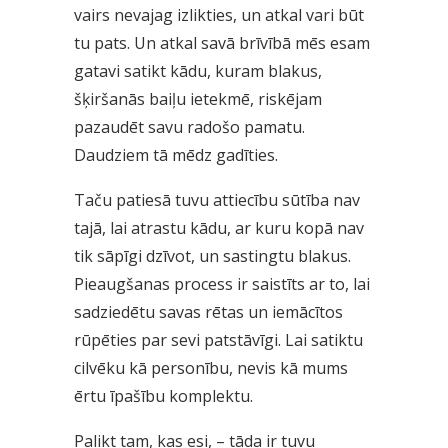
vairs nevajag izlikties, un atkal vari būt
tu pats. Un atkal savā brīvībā mēs esam
gatavi satikt kādu, kuram blakus,
šķiršanās baiļu ietekmē, riskējam
pazaudēt savu radošo pamatu.
Daudziem tā mēdz gadīties.
Taču patiesā tuvu attiecību sūtība nav
tajā, lai atrastu kādu, ar kuru kopā nav
tik sāpīgi dzīvot, un sastingtu blakus.
Pieaugšanas process ir saistīts ar to, lai
sadziedētu savas rētas un iemācītos
rūpēties par sevi patstāvīgi. Lai satiktu
cilvēku kā personību, nevis kā mums
ērtu īpašību komplektu.
Palikt tam, kas esi, – tāda ir tuvu