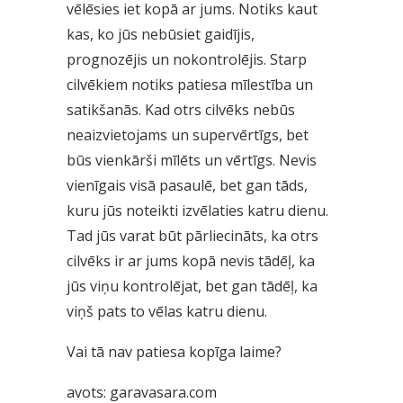
vēlēsies iet kopā ar jums. Notiks kaut
kas, ko jūs nebūsiet gaidījis,
prognozējis un nokontrolējis. Starp
cilvēkiem notiks patiesa mīlestība un
satikšanās. Kad otrs cilvēks nebūs
neaizvietojams un supervērtīgs, bet
būs vienkārši mīlēts un vērtīgs. Nevis
vienīgais visā pasaulē, bet gan tāds,
kuru jūs noteikti izvēlaties katru dienu.
Tad jūs varat būt pārliecināts, ka otrs
cilvēks ir ar jums kopā nevis tādēļ, ka
jūs viņu kontrolējat, bet gan tādēļ, ka
viņš pats to vēlas katru dienu.
Vai tā nav patiesa kopīga laime?
avots: garavasara.com