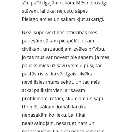
šīm palīdzīgajām rokām. Mēs nekustīgi
stāvam, lai tikai nejustu sāpes.
Pielāgojamies un sākam kļūt atkarīgi.
Bieži supervērtīgās attiecībās mēs
patiešām sākam piespēlēt otram
cilvēkam, un zaudējam izvēles brīvību,
jo tas mūs var novest pie sāpēm. Ja mēs
palieksimies uz savu vēlmju pusi, tad
pastāv risks, ka vērtīgais cilvēks
nevēlēsies mums sekot, un tad mēs
atkal paliksim vieni ar savām
problēmām, rētām, skumjām un sāpi.
Un mēs sākam domāt, lai tikai
nepasakām ko lieku. Lai tikai
neaizvainojam, nesarūgtinām un
nesatraucam. Lai tikai nesadusmojam.