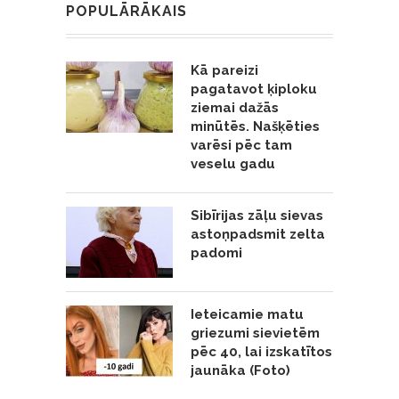
POPULĀRĀKAIS
Kā pareizi
pagatavot ķiploku
ziemai dažās
minūtēs. Našķēties
varēsi pēc tam
veselu gadu
Sibīrijas zāļu sievas
astoņpadsmit zelta
padomi
Ieteicamie matu
griezumi sievietēm
pēc 40, lai izskatītos
jaunāka (Foto)