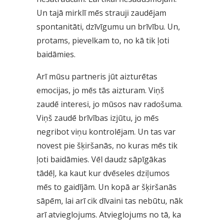
Un tajā mirklī mēs strauji zaudējam
spontanitāti, dzīvīgumu un brīvību. Un,
protams, pievelkam to, no kā tik ļoti
baidāmies.
Arī mūsu partneris jūt aizturētas
emocijas, jo mēs tās aizturam. Viņš
zaudē interesi, jo mūsos nav radošuma.
Viņš zaudē brīvības izjūtu, jo mēs
negribot viņu kontrolējam. Un tas var
novest pie šķiršanās, no kuras mēs tik
ļoti baidāmies. Vēl daudz sāpīgākas
tādēļ, ka kaut kur dvēseles dziļumos
mēs to gaidījām. Un kopā ar šķiršanās
sāpēm, lai arī cik dīvaini tas nebūtu, nāk
arī atvieglojums. Atvieglojums no tā, ka