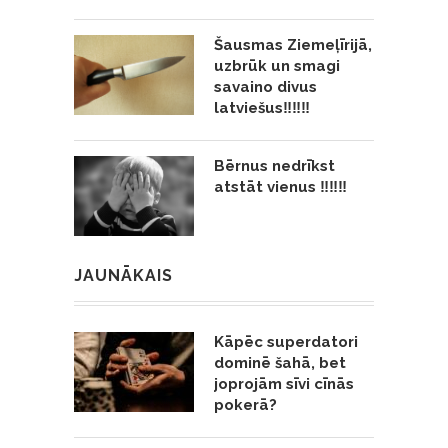
Šausmas Ziemeļīrijā,
uzbrūk un smagi
savaino divus
latviešus‼️‼️‼️
Bērnus nedrīkst
atstāt vienus ‼️‼️‼️
JAUNĀKAIS
Kāpēc superdatori
dominē šahā, bet
joprojām sīvi cīnās
pokerā?