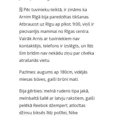
🗒 Pēc tuvinieku teiktā, ir zināms ka
Arnim Rīgā bija paredzētas tikšanas.
Atbraucot uz Rīgu ap plkst. 9:00, viņš ir
piezvanījis mammai no Rīgas centra.
Vairāk Arnis ar tuviniekiem nav
kontaktējis, telefons ir izslēgts, un līdz
šim brīdim nav nekādu ziņu par cilvēka
atrašanās vietu.
Pazīmes: augums ap 180cm, vidējās
miesas būves, gaiši brūni mati.
Bija ģērbies: melnā rudens tipa jakā,
melnbaltā šallē ar latvju rakstiem, gaiši
pelēkā Reebok džemperī, atlocītas
džinsu biksēs līdz potītei, Nike