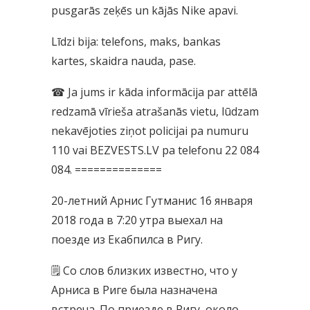
pusgarās zeķēs un kājās Nike apavi.
Līdzi bija: telefons, maks, bankas
kartes, skaidra nauda, pase.
☎ Ja jums ir kāda informācija par attēlā
redzamā vīrieša atrašanās vietu, lūdzam
nekavējoties ziņot policijai pa numuru
110 vai BEZVESTS.LV pa telefonu 22 084
084. ==============
20-летний Арнис Гутманис 16 января
2018 года в 7:20 утра выехал на
поезде из Екабпилса в Ригу.
🗒 Со слов близких известно, что у
Арниса в Риге была назначена
встреча. По приезде в Ригу, около