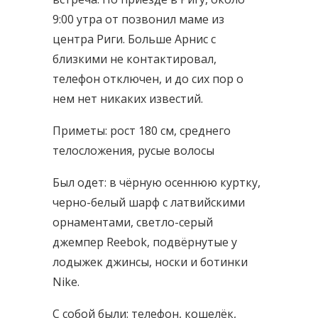
9:00 утра от позвонил маме из
центра Риги. Больше Арнис с
близкими не контактировал,
телефон отключен, и до сих пор о
нем нет никаких известий.
Приметы: рост 180 см, среднего
телосложения, русые волосы
Был одет: в чёрную осеннюю куртку,
черно-белый шарф с латвийскими
орнаментами, светло-серый
джемпер Reebok, подвёрнутые у
лодыжек джинсы, носки и ботинки
Nike.
С собой были: телефон, кошелёк,