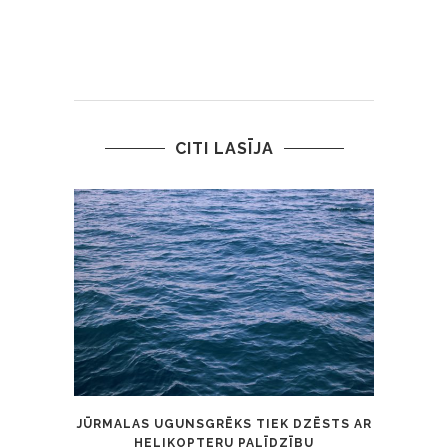
CITI LASĪJA
JŪRMALAS UGUNSGRĒKS TIEK DZĒSTS AR
HELIKOPTERU PALĪDZĪBU
I