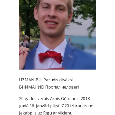
UZMANĪBU! Pazudis cilvēks!
ВНИМАНИЕ! Пропал человек!
20 gadus vecais Arnis Gūtmanis 2018.
gadā 16. janvārī plkst. 7:20 izbraucis no
Jēkabpils uz Rīgu ar vilcienu.