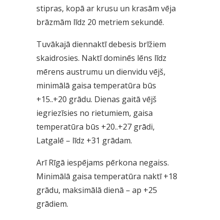
stipras, kopā ar krusu un krasām vēja
brāzmām līdz 20 metriem sekundē.
Tuvākajā diennaktī debesis brīžiem
skaidrosies. Naktī dominēs lēns līdz
mērens austrumu un dienvidu vējš,
minimālā gaisa temperatūra būs
+15..+20 grādu. Dienas gaitā vējš
iegriezīsies no rietumiem, gaisa
temperatūra būs +20..+27 grādi,
Latgalē – līdz +31 grādam.
Arī Rīgā iespējams pērkona negaiss.
Minimālā gaisa temperatūra naktī +18
grādu, maksimālā dienā – ap +25
grādiem.