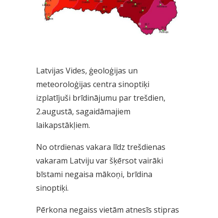
Latvijas Vides, ģeoloģijas un
meteoroloģijas centra sinoptiķi
izplatījuši brīdinājumu par trešdien,
2.augustā, sagaidāmajiem
laikapstākļiem.
No otrdienas vakara līdz trešdienas
vakaram Latviju var šķērsot vairāki
bīstami negaisa mākoņi, brīdina
sinoptiķi.
Pērkona negaiss vietām atnesīs stipras