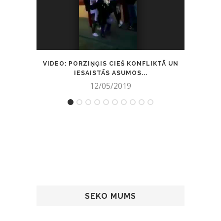
VIDEO: PORZIŅĢIS CIEŠ KONFLIKTĀ UN
VĀCI
IESAISTĀS ASUMOS...
12/05/2019
SEKO MUMS