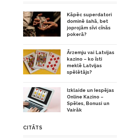
Kāpēc superdatori
dominē šahā, bet
joprojām sīvi cīnās
pokerā?
Ārzemju vai Latvijas
kazino – ko īsti
meklē Latvijas
spēlētājs?
Izklaide un Iespējas
Online Kazino –
Spēles, Bonusi un
Vairāk
CITĀTS