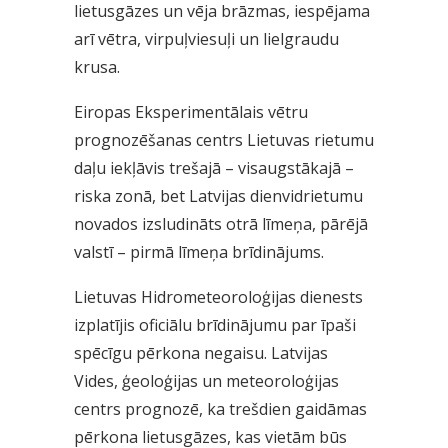
lietusgāzes un vēja brāzmas, iespējama
arī vētra, virpuļviesuļi un lielgraudu
krusa.
Eiropas Eksperimentālais vētru
prognozēšanas centrs Lietuvas rietumu
daļu iekļāvis trešajā – visaugstākajā –
riska zonā, bet Latvijas dienvidrietumu
novados izsludināts otrā līmeņa, pārējā
valstī – pirmā līmeņa brīdinājums.
Lietuvas Hidrometeoroloģijas dienests
izplatījis oficiālu brīdinājumu par īpaši
spēcīgu pērkona negaisu. Latvijas
Vides, ģeoloģijas un meteoroloģijas
centrs prognozē, ka trešdien gaidāmas
pērkona lietusgāzes, kas vietām būs