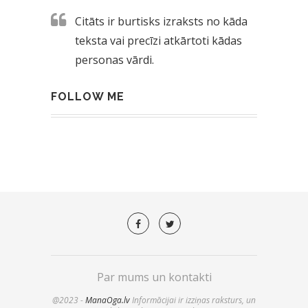
Citāts ir burtisks izraksts no kāda
teksta vai precīzi atkārtoti kādas
personas vārdi.
FOLLOW ME
Par mums un kontakti
@2023 -
ManaOga.lv
Informācijai ir izziņas raksturs, un