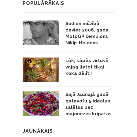
POPULĀRĀKAIS
Šodien mūžībā
devies 2006. gada
MotoGP čempions
Nikijs Heidens
Lūk, kāpēc virtuvē
vajag lietot tikai
koka dēlīti!
Šajā Jaunajā gadā
gatavošu 5 ideālus
salātus bez
majonēzes kripatas
JAUNĀKAIS