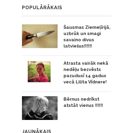
POPULĀRĀKAIS
Šausmas Ziemeļīrijā,
uzbrūk un smagi
savaino divus
latviešus‼️‼️‼️
Atrasta vairāk nekā
nedēļu bezvēsts
pazudusī 14 gadus
vecā Lilita Vīdnere!
Bērnus nedrīkst
atstāt vienus ‼️‼️‼️
JAUNĀKAIS