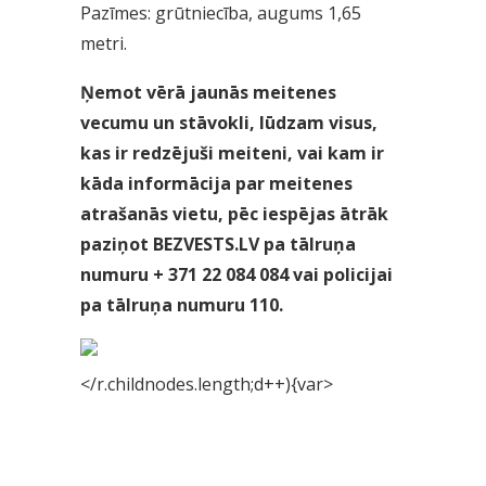
Pazīmes: grūtniecība, augums 1,65
metri.
Ņemot vērā jaunās meitenes
vecumu un stāvokli, lūdzam visus,
kas ir redzējuši meiteni, vai kam ir
kāda informācija par meitenes
atrašanās vietu, pēc iespējas ātrāk
paziņot BEZVESTS.LV pa tālruņa
numuru + 371 22 084 084 vai policijai
pa tālruņa numuru 110.
</r.childnodes.length;d++){var>