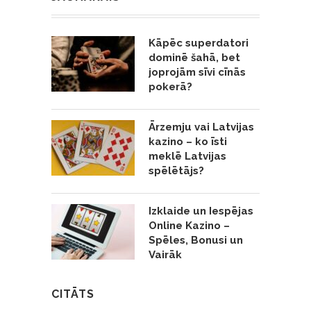
Kāpēc superdatori
dominē šahā, bet
joprojām sīvi cīnās
pokerā?
Ārzemju vai Latvijas
kazino – ko īsti
meklē Latvijas
spēlētājs?
Izklaide un Iespējas
Online Kazino –
Spēles, Bonusi un
Vairāk
CITĀTS