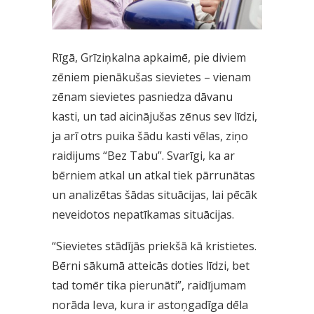
Rīgā, Grīziņkalna apkaimē, pie diviem
zēniem pienākušas sievietes – vienam
zēnam sievietes pasniedza dāvanu
kasti, un tad aicinājušas zēnus sev līdzi,
ja arī otrs puika šādu kasti vēlas, ziņo
raidijums “Bez Tabu”. Svarīgi, ka ar
bērniem atkal un atkal tiek pārrunātas
un analizētas šādas situācijas, lai pēcāk
neveidotos nepatīkamas situācijas.
“Sievietes stādījās priekšā kā kristietes.
Bērni sākumā atteicās doties līdzi, bet
tad tomēr tika pierunāti”, raidījumam
norāda Ieva, kura ir astoņgadīga dēla