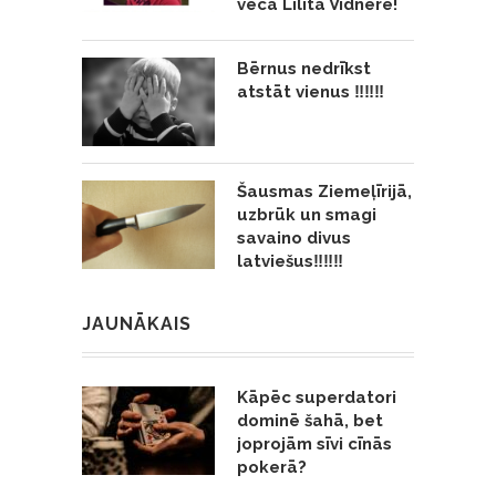
vecā Lilita Vīdnere!
Bērnus nedrīkst
atstāt vienus ‼️‼️‼️
Šausmas Ziemeļīrijā,
uzbrūk un smagi
savaino divus
latviešus‼️‼️‼️
JAUNĀKAIS
Kāpēc superdatori
dominē šahā, bet
joprojām sīvi cīnās
pokerā?