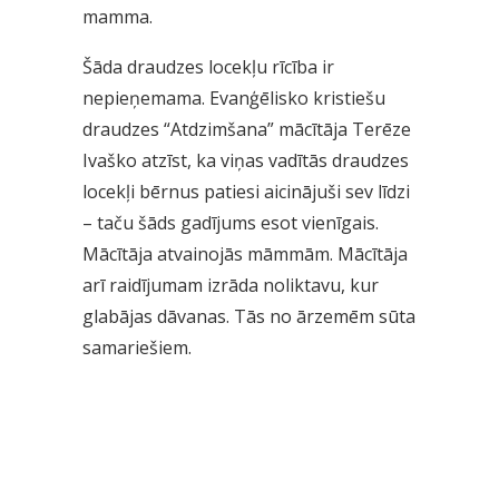
mamma.
Šāda draudzes locekļu rīcība ir
nepieņemama. Evanģēlisko kristiešu
draudzes “Atdzimšana” mācītāja Terēze
Ivaško atzīst, ka viņas vadītās draudzes
locekļi bērnus patiesi aicinājuši sev līdzi
– taču šāds gadījums esot vienīgais.
Mācītāja atvainojās māmmām. Mācītāja
arī raidījumam izrāda noliktavu, kur
glabājas dāvanas. Tās no ārzemēm sūta
samariešiem.