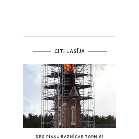
CITI LASĪJA
DEG PIŅĶU BAZNĪCAS TORNIS!
TRAĢ