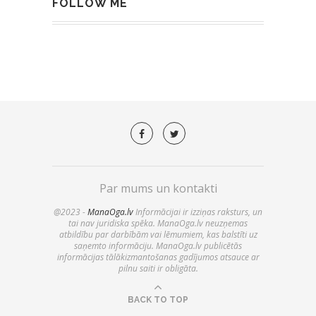
FOLLOW ME
Par mums un kontakti
@2023 -
ManaOga.lv
Informācijai ir izziņas raksturs, un
tai nav juridiska spēka. ManaOga.lv neuzņemas
atbildību par darbībām vai lēmumiem, kas balstīti uz
saņemto informāciju. ManaOga.lv publicētās
informācijas tālākizmantošanas gadījumos atsauce ar
pilnu saiti ir obligāta.
BACK TO TOP