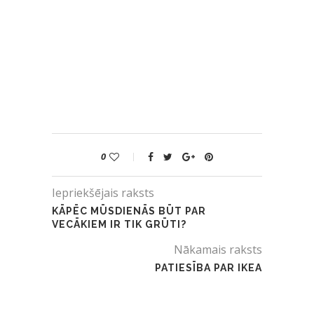
0
Iepriekšējais raksts
KĀPĒC MŪSDIENĀS BŪT PAR
VECĀKIEM IR TIK GRŪTI?
Nākamais raksts
PATIESĪBA PAR IKEA