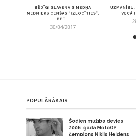
BĒDĪGI SLAVENAIS MEDŅA
UZMANĪBU: 
MEDNIEKS CENŠAS “IZLOCĪTIES”,
VECĀ 
BET...
2
30/04/2017
POPULĀRĀKAIS
Šodien mūžībā devies
2006. gada MotoGP
čempions Nikijs Heidens