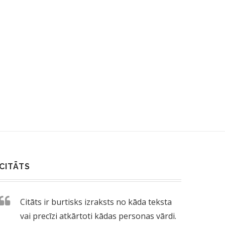
MAKSIMS GALKINS JŪRMALĀ
ABSURDS!? BANKĀ “CITA
NOFILMĒ “CITPLANĒTIEŠUS”
BANKNOTES SAMAIN
(VIDEO)
PRASA...
26/08/2019
19/06/2017
CITĀTS
Citāts ir burtisks izraksts no kāda teksta
vai precīzi atkārtoti kādas personas vārdi.