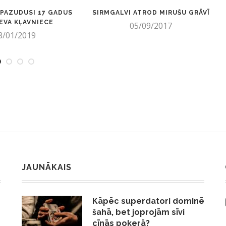
PAZUDUSI 17 GADUS
SIRMGALVI ATROD MIRUŠU GRĀVĪ
IEVA KĻAVNIECE
05/09/2017
8/01/2019
JAUNĀKAIS
Kāpēc superdatori dominē
šahā, bet joprojām sīvi
cīnās pokerā?