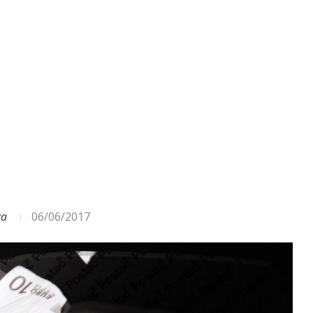
ODA – DAŽĀDI SIGNĀLI UN...
ga
06/06/2017