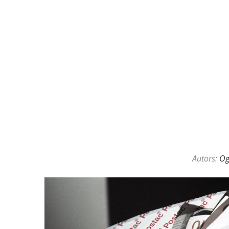
KAZINO DĪLERU APSLĒPTĀ VAL
Autors:
O