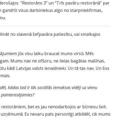
rošajos “Restorāns 3” un “Trīs pavāru restorānā” par
gandrīz visus darbiniekus algo no starpniekfirmas,
mu.
ilināt no slavenā šefpavāra patiesību, vai smalkajos
utājumiem jūs visu laiku braucat mums virsū. Mēs
ogam. Mums nav ne ofšoru, ne lielas bagātas mašīnas,
u kādi Latvijas valsts ienaidnieki. Un tā tas nav. Un šos
rmais.
ēt, kādas tad ir tās sociālās iemaksas vidēji uz vienu
s painteresējamies?
 restorāniem, bet es jau nenodarbojos ar biznesu šeit.
ms uzņēmumā. Es nevaru pats personīgi atbildēt, cik mums