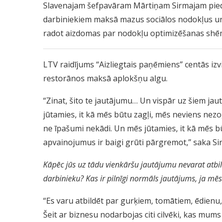
Slavenajam šefpavāram Mārtiņam Sirmajam piede
darbiniekiem maksā mazus sociālos nodokļus un 
radot aizdomas par nodokļu optimizēšanas shē
LTV raidījums “Aizliegtais paņēmiens” centās izv
restorānos maksā aplokšņu algu.
“Zinat, šito te jautājumu… Un vispār uz šiem ja
jūtamies, it kā mēs būtu zagļi, mēs neviens nez
ne īpašumi nekādi. Un mēs jūtamies, it kā mēs būt
apvainojumus ir baigi grūti pārgremot,” saka Si
Kāpēc jūs uz tādu vienkāršu jautājumu nevarat atbild
darbinieku? Kas ir pilnīgi normāls jautājums, ja mē
“Es varu atbildēt par gurķiem, tomātiem, ēdienu,
Šeit ar biznesu nodarbojas citi cilvēki, kas mu