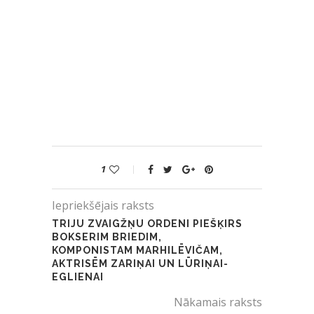
1
Iepriekšējais raksts
TRIJU ZVAIGŽŅU ORDENI PIEŠĶIRS
BOKSERIM BRIEDIM,
KOMPONISTAM MARHILĒVIČAM,
AKTRISĒM ZARIŅAI UN LŪRIŅAI-
EGLIENAI
Nākamais raksts