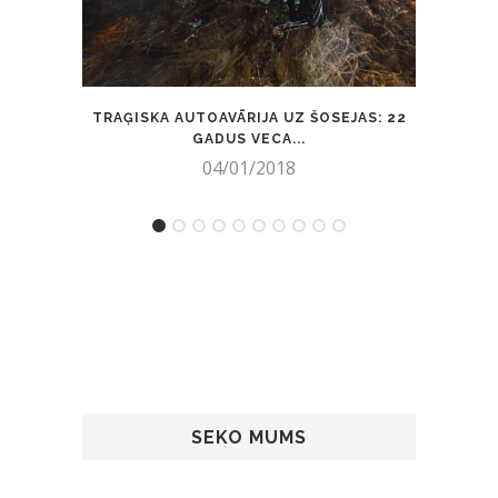
TRAĢISKA AUTOAVĀRIJA UZ ŠOSEJAS: 22
3. JŪ
GADUS VECA...
04/01/2018
SEKO MUMS