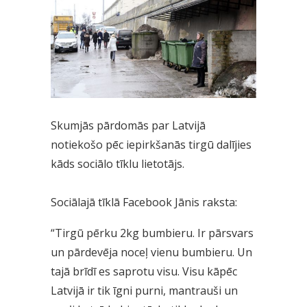
Skumjās pārdomās par Latvijā
notiekošo pēc iepirkšanās tirgū dalījies
kāds sociālo tīklu lietotājs.
Sociālajā tīklā Facebook Jānis raksta:
“Tirgū pērku 2kg bumbieru. Ir pārsvars
un pārdevēja noceļ vienu bumbieru. Un
tajā brīdī es saprotu visu. Visu kāpēc
Latvijā ir tik īgni purni, mantrauši un