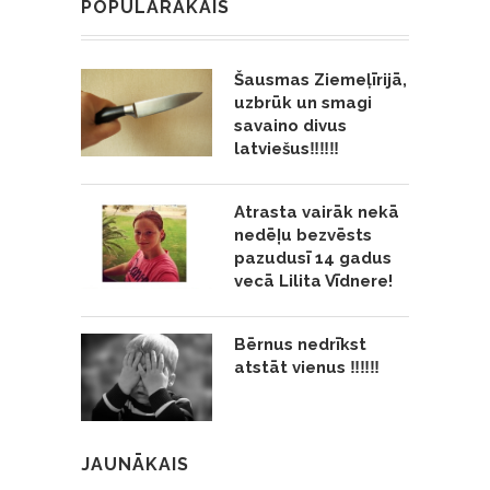
POPULĀRĀKAIS
Šausmas Ziemeļīrijā,
uzbrūk un smagi
savaino divus
latviešus‼️‼️‼️
Atrasta vairāk nekā
nedēļu bezvēsts
pazudusī 14 gadus
vecā Lilita Vīdnere!
Bērnus nedrīkst
atstāt vienus ‼️‼️‼️
JAUNĀKAIS