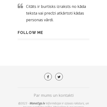
Citāts ir burtisks izraksts no kāda
teksta vai precīzi atkārtoti kādas
personas vārdi.
FOLLOW ME
Par mums un kontakti
@2023 -
ManaOga.lv
Informācijai ir izziņas raksturs, un