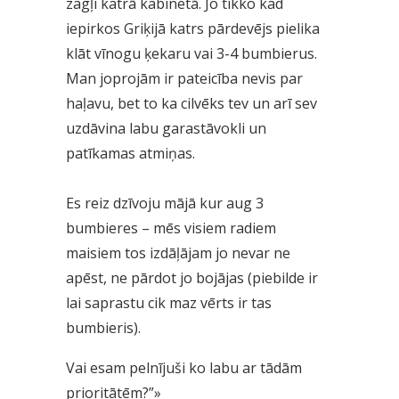
zagļi katrā kabinetā. Jo tikko kad
iepirkos Griķijā katrs pārdevējs pielika
klāt vīnogu ķekaru vai 3-4 bumbierus.
Man joprojām ir pateicība nevis par
haļavu, bet to ka cilvēks tev un arī sev
uzdāvina labu garastāvokli un
patīkamas atmiņas.
Es reiz dzīvoju mājā kur aug 3
bumbieres – mēs visiem radiem
maisiem tos izdāļājam jo nevar ne
apēst, ne pārdot jo bojājas (piebilde ir
lai saprastu cik maz vērts ir tas
bumbieris).
Vai esam pelnījuši ko labu ar tādām
prioritātēm?”»