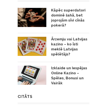
Kāpēc superdatori
dominē šahā, bet
joprojām sīvi cīnās
pokerā?
Ārzemju vai Latvijas
kazino – ko īsti
meklē Latvijas
spēlētājs?
Izklaide un Iespējas
Online Kazino –
Spēles, Bonusi un
Vairāk
CITĀTS