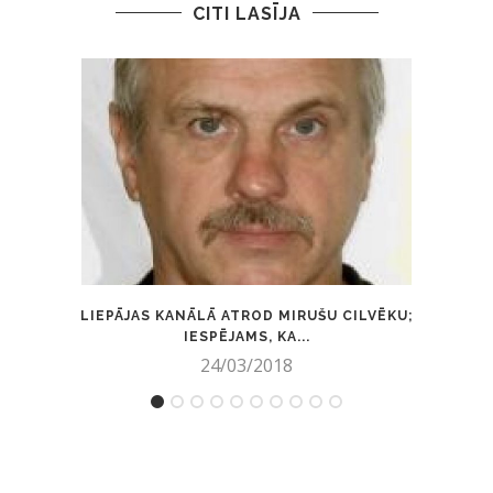
CITI LASĪJA
LIEPĀJAS KANĀLĀ ATROD MIRUŠU CILVĒKU;
MŪŽĪB
IESPĒJAMS, KA...
24/03/2018