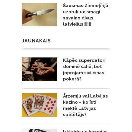
Šausmas Ziemeļīrijā,
uzbrūk un smagi
savaino divus
latviešus‼️‼️‼️
JAUNĀKAIS
Kāpēc superdatori
dominē šahā, bet
joprojām sīvi cīnās
pokerā?
Ārzemju vai Latvijas
kazino – ko īsti
meklē Latvijas
spēlētājs?
Izklaide un Iespējas