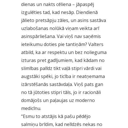
dienas un nakts cēliena – jāpaspēj
izgulēties tad, kad nesāp. Diendienā
jālieto pretsāpju zāles, un asins sastāva
uzlabošanas nolūkā viņam veikta arī
asinspārliešana. Vai viņš nav saņēmis
ieteikumu doties pie tantiņām? Valters
atbild, ka ar respektu un bez nolieguma
izturas pret gadījumiem, kad kādam no
slimības palīdz tikt vaļā stipri vārdi vai
augstāki spēki, jo ticība ir neatņemama
izārstēšanās sastāvdaļa. Viņš pats gan
no tā jūtoties stipri tāls, jo ir racionāli
domājošs un paļaujas uz moderno
medicīnu.
“Esmu to atstājis kā pašu pēdējo
salmiņu brīdim, kad nelīdzēs nekas no