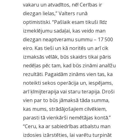
vakaru un atvadītos, nē! Cerības ir
diezgan lielas,” Valters runā
optimistiski. “Pašlaik esam tikuši līdz
izmeklējumu sadaļai, kas veido man
diezgan neaptveramu summu – 17 500
eiro. Kas tieši un kā noritēs un arī cik
izmaksās vēlāk, būs skaidrs tikai pāris
nedēļas pēc tam, kad būs zināmi analīžu
rezultāti. Pagaidām zināms vien tas, ka
noteikti sekos operācija un, iespējams,
arī ķīmijterapija vai staru terapija. Droši
vien par to būs jāmaksā tāda summa,
kas mums, strādājošajiem cilvēkiem,
parasti tā vienkārši nemētājas kontā.”
“Ceru, ka ar sabiedrības atbalstu man
izdosies izārstēties, lai varētu turpināt