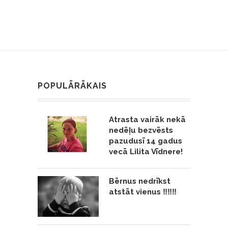
POPULĀRĀKAIS
Atrasta vairāk nekā
nedēļu bezvēsts
pazudusī 14 gadus
vecā Lilita Vīdnere!
Bērnus nedrīkst
atstāt vienus ‼️‼️‼️