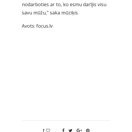
nodarboties ar to, ko esmu darījis visu
savu mūžu,” saka mūziķis.
Avots: focus.lv
1