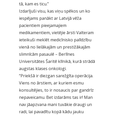
tā, kam es ticu.”
Izdarījuši visu, kas viņu spēkos un ko
iespējams panākt ar Latvijā vēža
pacientiem pieejamajiem
medikamentiem, vietējie ārsti Valteram
ieteikuši meklēt medicīnisko palīdzību
vienā no lielākajām un prestižākajām
slimnīcām pasaulē – Berlīnes
Universitātes Šaritē klīnikā, kurā strādā
augstas klases onkologi.
“Priekšā ir diezgan sarežģīta operācija.
Viens no ārstiem, ar kuriem esmu
konsultējies, to ir nosaucis par gandrīz
nepaveicamu. Bet izdarāms tas ir! Man
nav jāapzvana mani tuvākie draugi un
radi, lai pavadītu kopā kādu jauku