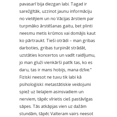
pavasarī bija diezgan labi. Tagad ir
sarežģītāk, uzzinot jaunu informāciju
no vietējiem un no Vācijas ārstiem par
turpmāko ārstēšanas gaitu, bet plinti
neesmu metis krūmos vai domājis kaut
ko pārtraukt. Tieši otrādi – man gribas
darboties, gribas turpināt strādāt,
uzstāties koncertos un vadīt raidījumu,
jo man gluži vienkārši patīk tas, ko es
daru, tas ir mans hobijs, mana dzīve.”
Fiziski neesot ne tuvu tik labi kā
psiholoģiski: metastātiskie veidojumi
spiež uz lielajiem asinsvadiem un
nerviem, tāpēc vīrietis cieš pastāvīgas
sāpes. Tās atkāpjas vien uz dažām
stundām, tāpēc Valteram vairs neesot