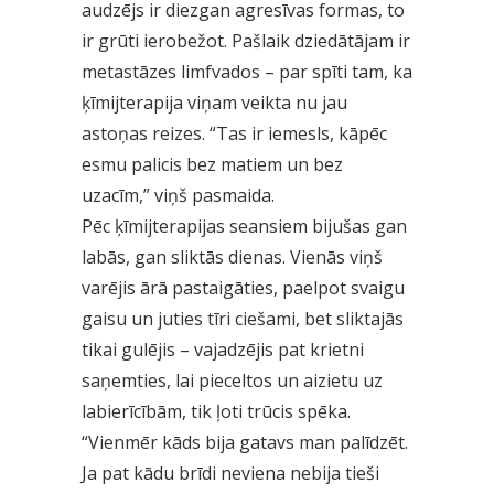
audzējs ir diezgan agresīvas formas, to
ir grūti ierobežot. Pašlaik dziedātājam ir
metastāzes limfvados – par spīti tam, ka
ķīmijterapija viņam veikta nu jau
astoņas reizes. “Tas ir iemesls, kāpēc
esmu palicis bez matiem un bez
uzacīm,” viņš pasmaida.
Pēc ķīmijterapijas seansiem bijušas gan
labās, gan sliktās dienas. Vienās viņš
varējis ārā pastaigāties, paelpot svaigu
gaisu un juties tīri ciešami, bet sliktajās
tikai gulējis – vajadzējis pat krietni
saņemties, lai pieceltos un aizietu uz
labierīcībām, tik ļoti trūcis spēka.
“Vienmēr kāds bija gatavs man palīdzēt.
Ja pat kādu brīdi neviena nebija tieši