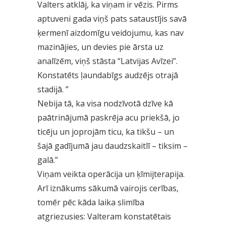
Valters atklāj, ka viņam ir vēzis. Pirms
aptuveni gada viņš pats sataustījis savā
ķermenī aizdomīgu veidojumu, kas nav
mazinājies, un devies pie ārsta uz
analīzēm, viņš stāsta “Latvijas Avīzei”.
Konstatēts ļaundabīgs audzējs otrajā
stadijā. ”
Nebija tā, ka visa nodzīvotā dzīve kā
paātrinājumā paskrēja acu priekšā, jo
ticēju un joprojām ticu, ka tikšu – un
šajā gadījumā jau daudzskaitlī – tiksim –
galā.”
Viņam veikta operācija un ķīmijterapija.
Arī iznākums sākumā vairojis cerības,
tomēr pēc kāda laika slimība
atgriezusies: Valteram konstatētais