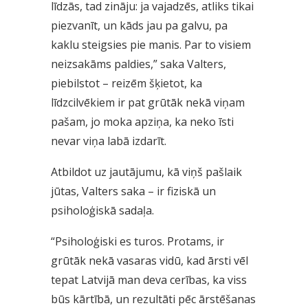
līdzās, tad zināju: ja vajadzēs, atliks tikai
piezvanīt, un kāds jau pa galvu, pa
kaklu steigsies pie manis. Par to visiem
neizsakāms paldies,” saka Valters,
piebilstot – reizēm šķietot, ka
līdzcilvēkiem ir pat grūtāk nekā viņam
pašam, jo moka apziņa, ka neko īsti
nevar viņa labā izdarīt.
Atbildot uz jautājumu, kā viņš pašlaik
jūtas, Valters saka – ir fiziskā un
psiholoģiskā sadaļa.
“Psiholoģiski es turos. Protams, ir
grūtāk nekā vasaras vidū, kad ārsti vēl
tepat Latvijā man deva cerības, ka viss
būs kārtībā, un rezultāti pēc ārstēšanas