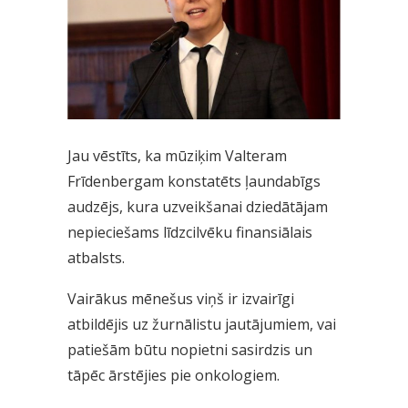
Jau vēstīts, ka mūziķim Valteram
Frīdenbergam konstatēts ļaundabīgs
audzējs, kura uzveikšanai dziedātājam
nepieciešams līdzcilvēku finansiālais
atbalsts.
Vairākus mēnešus viņš ir izvairīgi
atbildējis uz žurnālistu jautājumiem, vai
patiešām būtu nopietni sasirdzis un
tāpēc ārstējies pie onkologiem.