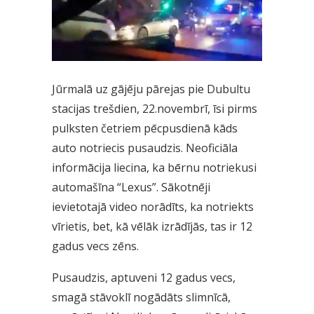
Jūrmalā uz gājēju pārejas pie Dubultu
stacijas trešdien, 22.novembrī, īsi pirms
pulksten četriem pēcpusdienā kāds
auto notriecis pusaudzis. Neoficiāla
informācija liecina, ka bērnu notriekusi
automašīna “Lexus”. Sākotnēji
ievietotajā video norādīts, ka notriekts
vīrietis, bet, kā vēlāk izrādījās, tas ir 12
gadus vecs zēns.
Pusaudzis, aptuveni 12 gadus vecs,
smagā stāvoklī nogādāts slimnīcā,