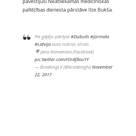
pavēstījusi Neatliekamās medicīniskās
palīdzības dienesta pārstāve Ilze Bukša.
Pie gājēju pārējas
#Dubulti
#Jūrmala
#Latvija
auto notriec vīrieti.
🎥 Jana Romanova (Facebook)
pic.twitter.com/iOrAf8ouYY
— BreakingLV (@breakinglv)
November
22, 2017