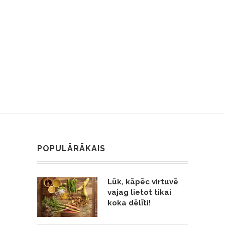
POPULĀRĀKAIS
Lūk, kāpēc virtuvē
vajag lietot tikai
koka dēlīti!