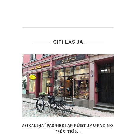
CITI LASĪJA
VEIKALIŅA ĪPAŠNIEKI AR RŪGTUMU PAZIŅO:
15 G
“PĒC TRĪS...