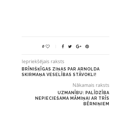
0
Iepriekšējais raksts
BRĪNIŠĶĪGAS ZIŅAS PAR ARNOLDA
SKIRMAŅA VESELĪBAS STĀVOKLI!
Nākamais raksts
UZMANĪBU: PALĪDZĪBA
NEPIECIEŠAMA MĀMIŅAI AR TRĪS
BĒRNIŅIEM