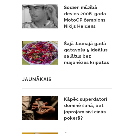
Šodien mūžībā
devies 2006. gada
MotoGP čempions
Nikijs Heidens
Šajā Jaunajā gadā
gatavošu 5 ideālus
salātus bez
majonēzes kripatas
JAUNĀKAIS
Kāpēc superdatori
dominē šahā, bet
joprojām sīvi cīnās
pokerā?